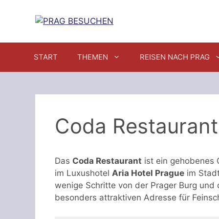
Zum
Inhalt
springen
START
THEMEN
REISEN NACH PRAG
Coda Restaurant
Das
Coda Restaurant
ist ein gehobenes 
im Luxushotel
Aria Hotel Prague
im Stadtt
wenige Schritte von der Prager Burg und 
besonders attraktiven Adresse für Feinsc