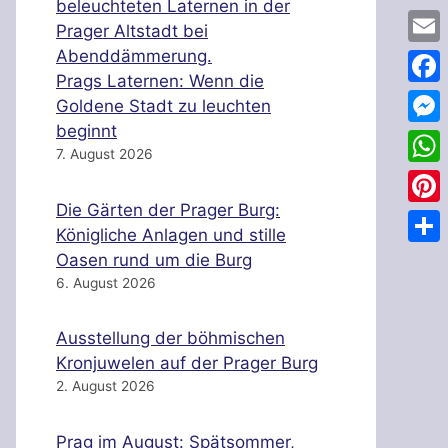
Emai
Prags Laternen: Wenn die
Face
Goldene Stadt zu leuchten
beginnt
Mess
7. August 2026
Wha
Die Gärten der Prager Burg:
Pinte
Königliche Anlagen und stille
Teile
Oasen rund um die Burg
6. August 2026
Ausstellung der böhmischen
Kronjuwelen auf der Prager Burg
2. August 2026
Prag im August: Spätsommer,