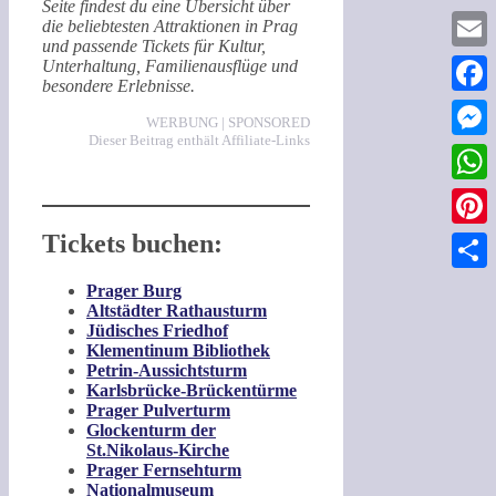
Seite findest du eine Übersicht über
die beliebtesten Attraktionen in Prag
und passende Tickets für Kultur,
Email
Unterhaltung, Familienausflüge und
besondere Erlebnisse.
Faceb
WERBUNG | SPONSORED
Dieser Beitrag enthält Affiliate-Links
Messe
What
Tickets buchen:
Pinter
Teilen
Prager Burg
Altstädter Rathausturm
Jüdisches Friedhof
Klementinum Bibliothek
Petrin-Aussichtsturm
Karlsbrücke-Brückentürme
Prager Pulverturm
Glockenturm der
St.Nikolaus-Kirche
Prager Fernsehturm
Nationalmuseum