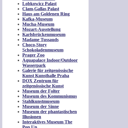
Lobkowicz Palast
Clam-Gallas Palast
Haus am Goldenen Ring
Kafka-Museum
Mucha-Museum
Mozart-Ausstellung
Karlsbrückenmuseum
Madame Tussauds
Choco-Story
Schokoladenmuseum
Prager Zoo
Aquapalace Indoor/Outdoor
Wasserpark
Galerie für zeitgenössische
Kunst Kunsthalle Praha
DOX Zentrum für
zeitgenössische Kunst
Museum der Folter
Museum des Kommunismus
Stahlkunstmuseum
Museum der Sinne
Museum der phantastischen
Illusionen
Interaktives Museum The
Pop Up