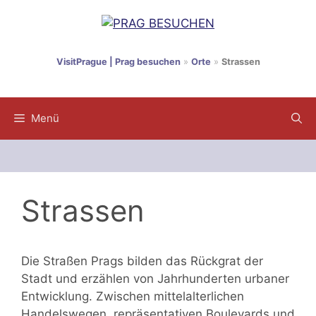
Zum
Inhalt
springen
VisitPrague | Prag besuchen
»
Orte
»
Strassen
Menü
Strassen
Die Straßen Prags bilden das Rückgrat der
Stadt und erzählen von Jahrhunderten urbaner
Entwicklung. Zwischen mittelalterlichen
Handelswegen, repräsentativen Boulevards und