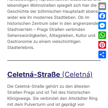
lebendigen Wohnstraßen spiegelt sich hier die
Geschichte der böhmischen Hauptstadt ebenso
Emai
wider wie ihr modernes Stadtleben. Ob im
historischen Zentrum oder in den angrenzenden
Face
Stadtvierteln – Prags Straßen verbinden
Mess
Sehenswürdigkeiten, Alltagsleben, Kultur und
Gastronomie zu einem vielschichtigen
Wha
Stadterlebnis.
Pinte
Teile
Celetná-Straße
(Celetná)
Die Celetná-Straße gehört zu den ältesten
Straßen Prags und ist Teil des historischen
Königswegs. Sie verbindet den Altstädter Ring
mit dem Pulverturm und ist geprägt von