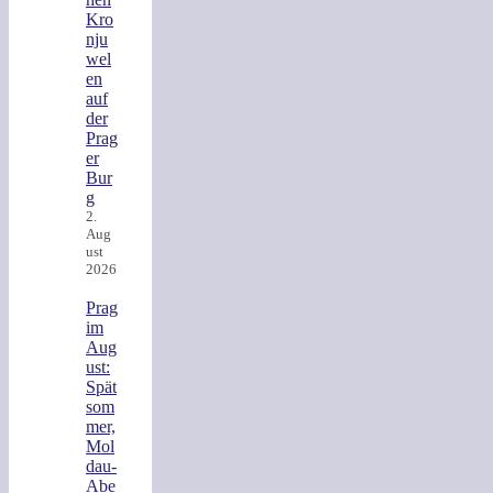
Kro
nju
wel
en
auf
der
Prag
er
Bur
g
2.
Aug
ust
2026
Prag
im
Aug
ust:
Spät
som
mer,
Mol
dau-
Abe