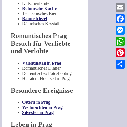
Kutschenfahrten
Böhmische Küche
Tschechisches Bier
Email
Baumstriezel
Böhmisches Krystall
Faceb
Romantisches Prag
Messe
Besuch für Verliebte
und Verlobte
What
Pinter
Valentinstag in Prag
Romantisches Dinner
Teilen
Romantisches Fotoshooting
Heiraten: Hochzeit in Prag
Besondere Ereignisse
Ostern in Prag
Weihnachten in Prag
Silvester in Prag
Leben in Prag