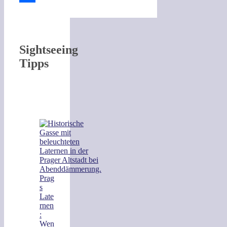
Teilen
Sightseeing
Tipps
Prag
s
Late
rnen
:
Wen