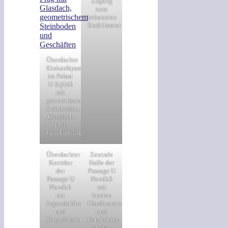
Zugang
zum
bekannten
Stadttheater.
Überdachte
Einkaufspassage
im Palast
U Stýblů
mit
geometrischem
Steinboden,
Glasdach
und
Geschäftslokalen.
Überdachter
Zentrale
Korridor
Halle der
der
Passage U
Passage U
Nováků
Nováků
mit
mit
bunten
Jugendstilbeleuchtung
Glasfenstern
und
und
Schaufenstern
Fotokabine
in der