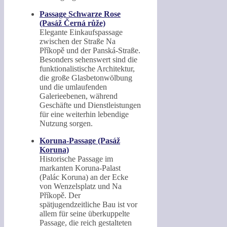
Passage Schwarze Rose
(Pasáž Černá růže)
Elegante Einkaufspassage
zwischen der Straße Na
Příkopě und der Panská-Straße.
Besonders sehenswert sind die
funktionalistische Architektur,
die große Glasbetonwölbung
und die umlaufenden
Galerieebenen, während
Geschäfte und Dienstleistungen
für eine weiterhin lebendige
Nutzung sorgen.
Koruna-Passage (Pasáž
Koruna)
Historische Passage im
markanten Koruna-Palast
(Palác Koruna) an der Ecke
von Wenzelsplatz und Na
Příkopě. Der
spätjugendzeitliche Bau ist vor
allem für seine überkuppelte
Passage, die reich gestalteten