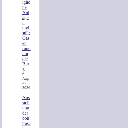
iglic
he
Anl
age
n
und
stille
Oas
en
rund
um
die
Bur
g
6.
Aug
ust
2026
Aus
stell
ung
der
böh
misc