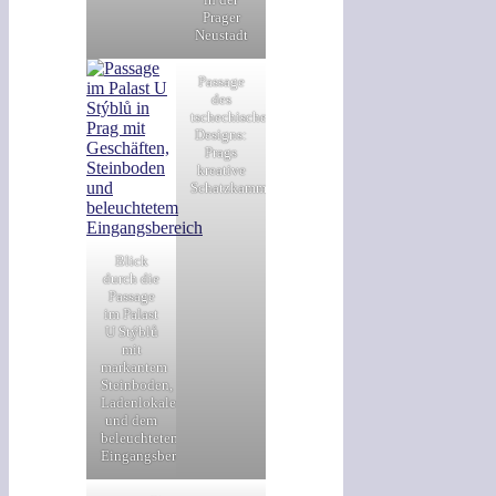
Prager
Neustadt
Passage
des
tschechischen
Designs:
Prags
kreative
Schatzkammer
Blick
durch die
Passage
im Palast
U Stýblů
mit
markantem
Steinboden,
Ladenlokalen
und dem
beleuchteten
Eingangsbereich.