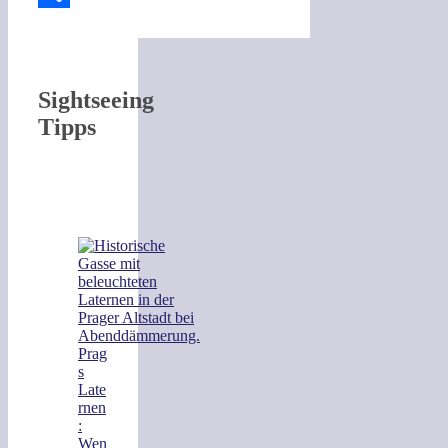
Teilen
Sightseeing
Tipps
Prag
s
Late
rnen
:
Wen