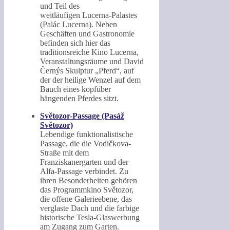
und Teil des
weitläufigen Lucerna-Palastes
(Palác Lucerna). Neben
Geschäften und Gastronomie
befinden sich hier das
traditionsreiche Kino Lucerna,
Veranstaltungsräume und David
Černýs Skulptur „Pferd“, auf
der der heilige Wenzel auf dem
Bauch eines kopfüber
hängenden Pferdes sitzt.
Světozor-Passage (Pasáž
Světozor)
Lebendige funktionalistische
Passage, die die Vodičkova-
Straße mit dem
Franziskanergarten und der
Alfa-Passage verbindet. Zu
ihren Besonderheiten gehören
das Programmkino Světozor,
die offene Galerieebene, das
verglaste Dach und die farbige
historische Tesla-Glaswerbung
am Zugang zum Garten.