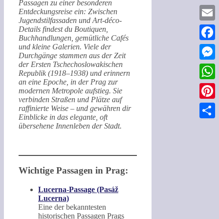
Passagen zu einer besonderen
Entdeckungsreise ein: Zwischen
Jugendstilfassaden und Art-déco-
Email
Details findest du Boutiquen,
Buchhandlungen, gemütliche Cafés
und kleine Galerien. Viele der
Faceb
Durchgänge stammen aus der Zeit
der Ersten Tschechoslowakischen
Messe
Republik (1918–1938) und erinnern
an eine Epoche, in der Prag zur
What
modernen Metropole aufstieg. Sie
verbinden Straßen und Plätze auf
Pinter
raffinierte Weise – und gewähren dir
Einblicke in das elegante, oft
Teilen
übersehene Innenleben der Stadt.
Wichtige Passagen in Prag:
Lucerna-Passage (Pasáž
Lucerna)
Eine der bekanntesten
historischen Passagen Prags