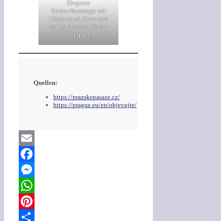
Elegante
Einkaufspassage mit
Glaskuppel, Kino und
der berühmten Pferde-
Skulptur.
Quellen:
https://prazskepasaze.cz/
https://prague.eu/en/objevujte/
Email
Facebook
Messenger
WhatsApp
Pinterest