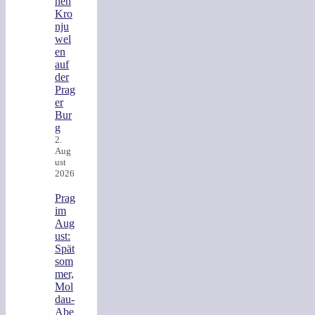
hen
Kro
nju
wel
en
auf
der
Prag
er
Bur
g
2.
Aug
ust
2026
Prag
im
Aug
ust:
Spät
som
mer,
Mol
dau-
Abe