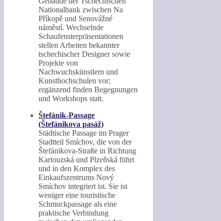
Gebäude der Tschechischen
Nationalbank zwischen Na
Příkopě und Senovážné
náměstí. Wechselnde
Schaufensterpräsentationen
stellen Arbeiten bekannter
tschechischer Designer sowie
Projekte von
Nachwuchskünstlern und
Kunsthochschulen vor;
ergänzend finden Begegnungen
und Workshops statt.
Štefánik-Passage
(Štefánikova pasáž)
Städtische Passage im Prager
Stadtteil Smíchov, die von der
Štefánikova-Straße in Richtung
Kartouzská und Plzeňská führt
und in den Komplex des
Einkaufszentrums Nový
Smíchov integriert ist. Sie ist
weniger eine touristische
Schmuckpassage als eine
praktische Verbindung