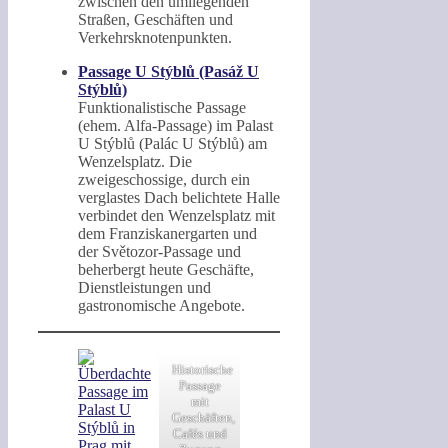
zwischen den umliegenden
Straßen, Geschäften und
Verkehrsknotenpunkten.
Passage U Stýblů (Pasáž U
Stýblů)
Funktionalistische Passage
(ehem. Alfa-Passage) im Palast
U Stýblů (Palác U Stýblů) am
Wenzelsplatz. Die
zweigeschossige, durch ein
verglastes Dach belichtete Halle
verbindet den Wenzelsplatz mit
dem Franziskanergarten und
der Světozor-Passage und
beherbergt heute Geschäfte,
Dienstleistungen und
gastronomische Angebote.
Historische
Passage
mit
Geschäften,
Cafés und