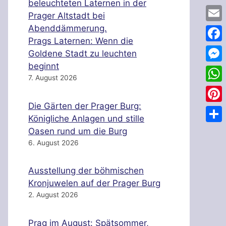
Emai
Prags Laternen: Wenn die
Face
Goldene Stadt zu leuchten
beginnt
Mess
7. August 2026
Wha
Die Gärten der Prager Burg:
Pinte
Königliche Anlagen und stille
Teile
Oasen rund um die Burg
6. August 2026
Ausstellung der böhmischen
Kronjuwelen auf der Prager Burg
2. August 2026
Prag im August: Spätsommer,