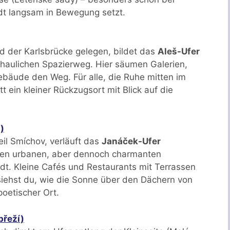
dt langsam in Bewegung setzt.
der Karlsbrücke gelegen, bildet das
Aleš-Ufer
haulichen Spazierweg. Hier säumen Galerien,
bäude den Weg. Für alle, die Ruhe mitten im
t ein kleiner Rückzugsort mit Blick auf die
)
teil Smíchov, verläuft das
Janáček-Ufer
inen urbanen, aber dennoch charmanten
adt. Kleine Cafés und Restaurants mit Terrassen
siehst du, wie die Sonne über den Dächern von
poetischer Ort.
břeží)