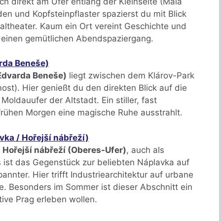
ch direkt am Ufer entlang der Kleinseite (Malá
n und Kopfsteinpflaster spazierst du mit Blick
altheater. Kaum ein Ort vereint Geschichte und
r einen gemütlichen Abendspaziergang.
rda Beneše)
Edvarda Beneše)
liegt zwischen dem Klárov-Park
t). Hier genießt du den direkten Blick auf die
oldauufer der Altstadt. Ein stiller, fast
 frühen Morgen eine magische Ruhe ausstrahlt.
ka / Hořejší nábřeží)
s
Hořejší nábřeží (Oberes-Ufer)
, auch als
 ist das Gegenstück zur beliebten Náplavka auf
nnter. Hier trifft Industriearchitektur auf urbane
e. Besonders im Sommer ist dieser Abschnitt ein
tive Prag erleben wollen.