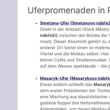
Uferpromenaden in 
Smetana-Ufer (Smetanovo nábřež
Direkt in der Altstadt (Staré Město
nábřeží)
zwischen der Brücke der L
most). Dieser Abschnitt gehört zu
anderer Ort bietet einen so maleris
Viertel und die Moldau selbst. Hier
kleiner Cafés und Straßenmusiker. 
auf dem Wasser spektakulär – die p
Masaryk-Ufer (Masarykovo nábře
Etwas südlich schließt das
Masaryk
dem ersten Präsidenten der Tschec
eine Mischung aus klassizistischer 
goldene Kuppel des Nationaltheater
Anlegestellen, von denen Moldau-R