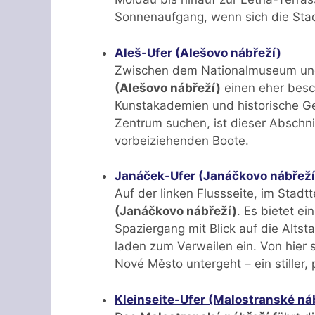
Sonnenaufgang, wenn sich die Sta
Aleš-Ufer (Alešovo nábřeží)
Zwischen dem Nationalmuseum und 
(Alešovo nábřeží)
einen eher besc
Kunstakademien und historische Ge
Zentrum suchen, ist dieser Abschnit
vorbeiziehenden Boote.
Janáček-Ufer (Janáčkovo nábřeží
Auf der linken Flussseite, im Stadt
(Janáčkovo nábřeží)
. Es bietet e
Spaziergang mit Blick auf die Altst
laden zum Verweilen ein. Von hier 
Nové Město untergeht – ein stiller, 
Kleinseite-Ufer (Malostranské ná