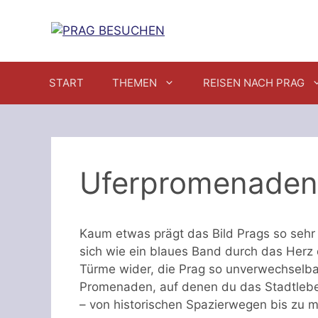
Zum
Inhalt
springen
START
THEMEN
REISEN NACH PRAG
Uferpromenaden
Kaum etwas prägt das Bild Prags so sehr w
sich wie ein blaues Band durch das Herz 
Türme wider, die Prag so unverwechselbar
Promenaden, auf denen du das Stadtlebe
– von historischen Spazierwegen bis zu 