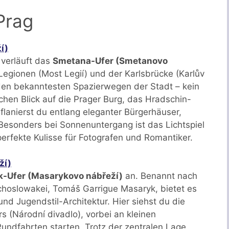
Prag
í)
) verläuft das
Smetana-Ufer (Smetanovo
egionen (Most Legií) und der Karlsbrücke (Karlův
 den bekanntesten Spazierwegen der Stadt – kein
chen Blick auf die Prager Burg, das Hradschin-
 flanierst du entlang eleganter Bürgerhäuser,
Besonders bei Sonnenuntergang ist das Lichtspiel
erfekte Kulisse für Fotografen und Romantiker.
ží)
-Ufer (Masarykovo nábřeží)
an. Benannt nach
hoslowakei, Tomáš Garrigue Masaryk, bietet es
und Jugendstil-Architektur. Hier siehst du die
s (Národní divadlo), vorbei an kleinen
undfahrten starten. Trotz der zentralen Lage