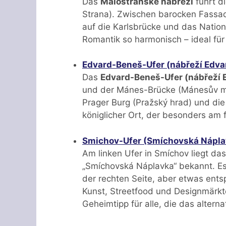
Das
Malostranské nábřeží
führt di
Strana). Zwischen barocken Fassade
auf die Karlsbrücke und das Nation
Romantik so harmonisch – ideal fü
Edvard-Beneš-Ufer (nábřeží Edva
Das
Edvard-Beneš-Ufer (nábřeží 
und der Mánes-Brücke (Mánesův mos
Prager Burg (Pražský hrad) und die M
königlicher Ort, der besonders am
Smichov-Ufer (Smíchovská Náplav
Am linken Ufer in Smíchov liegt da
„Smíchovská Náplavka“ bekannt. Es
der rechten Seite, aber etwas entspa
Kunst, Streetfood und Designmärkt
Geheimtipp für alle, die das alterna