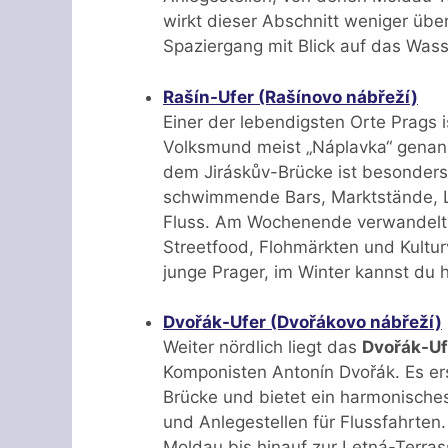
wirkt dieser Abschnitt weniger über
Spaziergang mit Blick auf das Was
Rašín-Ufer (Rašínovo nábřeží)
Einer der lebendigsten Orte Prags 
Volksmund meist „Náplavka“ genan
dem Jiráskův-Brücke ist besonders 
schwimmende Bars, Marktstände, L
Fluss. Am Wochenende verwandelt s
Streetfood, Flohmärkten und Kultur
junge Prager, im Winter kannst du h
Dvořák-Ufer (Dvořákovo nábřeží)
Weiter nördlich liegt das
Dvořák-Uf
Komponisten Antonín Dvořák. Es ers
Brücke und bietet ein harmonisch
und Anlegestellen für Flussfahrten.
Moldau bis hinauf zur Letná-Terra