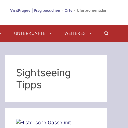
VisitPrague | Prag besuchen
»
Orte
»
Uferpromenaden
UNTERKÜNFTE
WEITERES
Sightseeing
Tipps