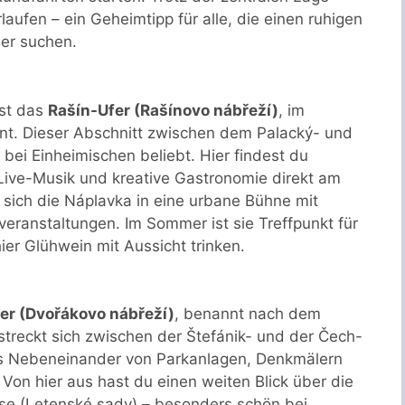
laufen – ein Geheimtipp für alle, die einen ruhigen
ser suchen.
ist das
Rašín-Ufer (Rašínovo nábřeží)
, im
nt. Dieser Abschnitt zwischen dem Palacký- und
bei Einheimischen beliebt. Hier findest du
ive-Musik und kreative Gastronomie direkt am
ich die Náplavka in eine urbane Bühne mit
veranstaltungen. Im Sommer ist sie Treffpunkt für
ier Glühwein mit Aussicht trinken.
er (Dvořákovo nábřeží)
, benannt nach dem
treckt sich zwischen der Štefánik- und der Čech-
es Nebeneinander von Parkanlagen, Denkmälern
 Von hier aus hast du einen weiten Blick über die
sse (Letenské sady) – besonders schön bei