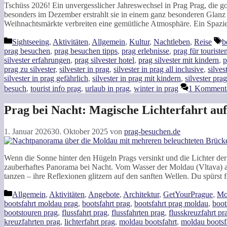
Tschüss 2026! Ein unvergesslicher Jahreswechsel in Prag Prag, die gol
besonders im Dezember erstrahlt sie in einem ganz besonderen Glanz un
Weihnachtsmärkte verbreiten eine gemütliche Atmosphäre. Ein Spazi
Kategorien
S
Sightseeing
,
Aktivitäten
,
Allgemein
,
Kultur
,
Nachtleben
,
Reise
b
prag besuchen
,
prag besuchen tipps
,
prag erlebnisse
,
prag für touriste
silvester erfahrungen
,
prag silvester hotel
,
prag silvester mit kindern
,
p
prag zu silvester
,
silvester in prag
,
silvester in prag all inclusive
,
silves
silvester in prag gefährlich
,
silvester in prag mit kindern
,
silvester prag
besuch
,
tourist info prag
,
urlaub in prag
,
winter in prag
1 Komment
Prag bei Nacht: Magische Lichterfahrt au
1. Januar 2026
30. Oktober 2025
von
prag-besuchen.de
Wenn die Sonne hinter den Hügeln Prags versinkt und die Lichter der 
zauberhaftes Panorama bei Nacht. Vom Wasser der Moldau (Vltava) a
tanzen – ihre Reflexionen glitzern auf den sanften Wellen. Du spürs
Kategorien
Allgemein
,
Aktivitäten
,
Angebote
,
Architektur
,
GetYourPrague
,
Mob
bootsfahrt moldau prag
,
bootsfahrt prag
,
bootsfahrt prag moldau
,
boot
bootstouren prag
,
flussfahrt prag
,
flussfahrten prag
,
flusskreuzfahrt pr
kreuzfahrten prag
,
lichterfahrt prag
,
moldau bootsfahrt
,
moldau bootsf