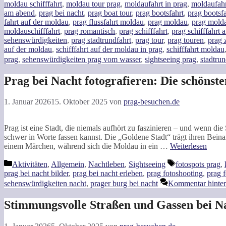
moldau schifffahrt
,
moldau tour prag
,
moldaufahrt in prag
,
moldaufahr
am abend
,
prag bei nacht
,
prag boat tour
,
prag bootsfahrt
,
prag bootsf
fahrt auf der moldau
,
prag flussfahrt moldau
,
prag moldau
,
prag molda
moldauschifffahrt
,
prag romantisch
,
prag schifffahrt
,
prag schifffahrt 
sehenswürdigkeiten
,
prag stadtrundfahrt
,
prag tour
,
prag touren
,
prag 
auf der moldau
,
schifffahrt auf der moldau in prag
,
schifffahrt moldau
prag
,
sehenswürdigkeiten prag vom wasser
,
sightseeing prag
,
stadtrun
Prag bei Nacht fotografieren: Die schönste
1. Januar 2026
15. Oktober 2025
von
prag-besuchen.de
Prag ist eine Stadt, die niemals aufhört zu faszinieren – und wenn die
schwer in Worte fassen kannst. Die „Goldene Stadt“ trägt ihren Bein
einem Märchen, während sich die Moldau in ein …
Weiterlesen
Kategorien
Schlagwörter
Aktivitäten
,
Allgemein
,
Nachtleben
,
Sightseeing
fotospots prag
,
prag bei nacht bilder
,
prag bei nacht erleben
,
prag fotoshooting
,
prag 
sehenswürdigkeiten nacht
,
prager burg bei nacht
Kommentar hinter
Stimmungsvolle Straßen und Gassen bei Na