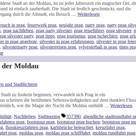
dene Stadt an der Moldau, ist zu jeder Jahreszeit ein magischer Ort, ab
d ist einfach zauberhaft. Die Stadt ist festlich geschmückt, und die
ergang durch die Altstadt, ein Besuch …
Weiterlesen
chlagwörter
esuch in prag
,
feuerwerk prag
,
neujahr prag
,
party prag
,
party prag silve
n
,
prag nachtleben
,
prag party silvester
,
prag reiseführer
,
prag silvester
,
p
rag silvester party
,
prag tipps
,
prag tourismus
,
prag tschechien
,
prag url
ter in prag angebote
,
silvester in prag erfahrungen
,
silvester in prag feie
,
silvesterparty prag
,
silvesterreisen prag
,
sylvesterball in prag
,
tipps pr
ar
f der Moldau
Stadt zu funkeln beginnen, verwandelt sich Prag in ein
us scheinen die berühmten Sehenswürdigkeiten auf dem dunklen Fluss
t förmlich, wie die Magie der Nacht die Moldau umhüllt …
Weiterlesen
Schlagwörter
ilität
,
Nachtleben
,
Sightseeing
357390
,
abendliche stadtrundfahrt p
sfahrten prag
,
bootstour prag
,
bootstour prag buchen
,
bootstour prag m
ag
,
flusskreuzfahrten prag
,
karlsbrücke beleuchtet
,
kreuzfahrt prag
,
ahrt prag
,
moldau prag
,
moldau prag schifffahrt
,
moldau rundfahrt prag