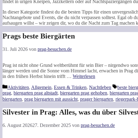
findet in urigen Kneipen, Jazzkellern oder auf Nachtspaziergängen dur
In dieser Kategorie findest du die besten Tipps für einen unvergesslic
Nachtangebote und Events, die du nicht verpassen solltest. Egal ob d
aufsaugen willst – wir zeigen dir, wo du die Nacht zum Tag machen k
Prags beste Biergärten
31. Juli 2026
von
prag-besuchen.de
Prag ist nicht ohne Grund weltberühmt für sein Bier – nirgendwo sons
länger werden und die Sonne vom Himmel lacht, erwachen in Prag di
in den frühen Herbst hinein trifft …
Weiterlesen
Kategorien
Schlagwör
Aktivitäten
,
Allgemein
,
Essen & Trinken
,
Nachtleben
beste bier
prag
,
biergarten prag altstadt
,
biergarten prag gehoben
,
biergarten pra
biergarten
,
prag biergarten mit aussicht
,
prager biergarten
,
riegerpark-
Silvester in Prag: Alles, was du über Silve
6. August 2026
27. Dezember 2025
von
prag-besuchen.de