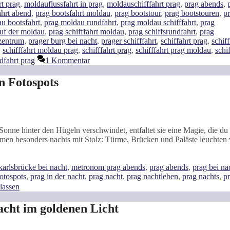
t prag
,
moldauflussfahrt in prag
,
moldauschifffahrt prag
,
prag abends
,
ahrt abend
,
prag bootsfahrt moldau
,
prag bootstour
,
prag bootstouren
,
p
u bootsfahrt
,
prag moldau rundfahrt
,
prag moldau schifffahrt
,
prag
auf der moldau
,
prag schifffahrt moldau
,
prag schiffsrundfahrt
,
prag
zentrum
,
prager burg bei nacht
,
prager schifffahrt
,
schiffahrt prag
,
schiff
,
schifffahrt moldau prag
,
schifffahrt prag
,
schifffahrt prag moldau
,
schi
dfahrt prag
1 Kommentar
n Fotospots
 Sonne hinter den Hügeln verschwindet, entfaltet sie eine Magie, die du
amen besonders nachts mit Stolz: Türme, Brücken und Paläste leuchten 
karlsbrücke bei nacht
,
metronom prag abends
,
prag abends
,
prag bei na
fotospots
,
prag in der nacht
,
prag nacht
,
prag nachtleben
,
prag nachts
,
p
lassen
cht im goldenen Licht