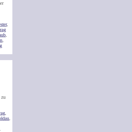
er
ster
,
rag
aub
,
rn
,
ag
 zu
rag
,
oldau
,
,