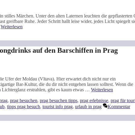
in stilles Märchen. Unter den alten Laternen leuchten die gepflasterten
greifbare Ruhe. Jeder Schritt hallt leise wider, jedes Licht spiegelt si
…
Weiterlesen
gdrinks auf den Barschiffen in Prag
ie Ufer der Moldau (Vltava). Hier erwartet dich nicht nur ein
gartige Bar-Kultur, die du dir nicht entgehen lassen solltest. Wenn die
 Lichterglanz erstrahlen, gibt es kaum etwas …
Weiterlesen
ter
prag
,
prag besuchen
,
prag besuchen tipps
,
prag erlebnisse
,
prag für tour
aub
,
tipps prag besuch
,
tourist info prag
,
urlaub in prag
Kommentar