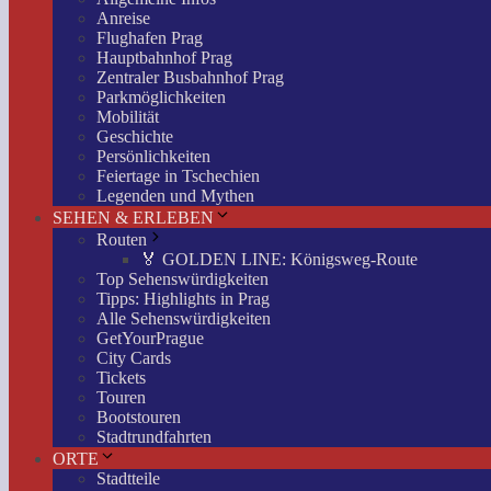
Anreise
Flughafen Prag
Hauptbahnhof Prag
Zentraler Busbahnhof Prag
Parkmöglichkeiten
Mobilität
Geschichte
Persönlichkeiten
Feiertage in Tschechien
Legenden und Mythen
SEHEN & ERLEBEN
Routen
🏅 GOLDEN LINE: Königsweg-Route
Top Sehenswürdigkeiten
Tipps: Highlights in Prag
Alle Sehenswürdigkeiten
GetYourPrague
City Cards
Tickets
Touren
Bootstouren
Stadtrundfahrten
ORTE
Stadtteile