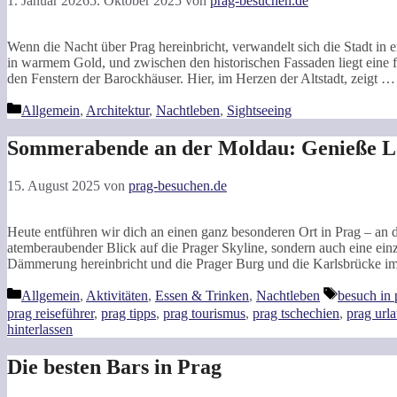
1. Januar 2026
5. Oktober 2025
von
prag-besuchen.de
Wenn die Nacht über Prag hereinbricht, verwandelt sich die Stadt in e
in warmem Gold, und zwischen den historischen Fassaden liegt eine fast 
den Fenstern der Barockhäuser. Hier, im Herzen der Altstadt, zeigt 
Kategorien
Allgemein
,
Architektur
,
Nachtleben
,
Sightseeing
Sommerabende an der Moldau: Genieße Lon
15. August 2025
von
prag-besuchen.de
Heute entführen wir dich an einen ganz besonderen Ort in Prag – an d
atemberaubender Blick auf die Prager Skyline, sondern auch eine einzi
Dämmerung hereinbricht und die Prager Burg und die Karlsbrücke im
Kategorien
Schlagwör
Allgemein
,
Aktivitäten
,
Essen & Trinken
,
Nachtleben
besuch in 
prag reiseführer
,
prag tipps
,
prag tourismus
,
prag tschechien
,
prag url
hinterlassen
Die besten Bars in Prag