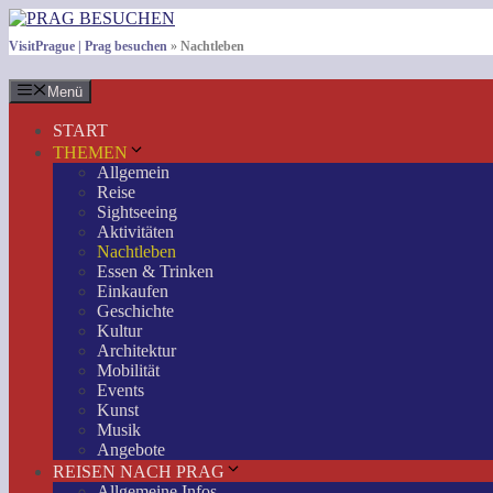
Zum
Inhalt
VisitPrague | Prag besuchen
»
Nachtleben
springen
Menü
START
THEMEN
Allgemein
Reise
Sightseeing
Aktivitäten
Nachtleben
Essen & Trinken
Einkaufen
Geschichte
Kultur
Architektur
Mobilität
Events
Kunst
Musik
Angebote
REISEN NACH PRAG
Allgemeine Infos