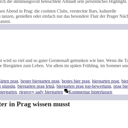
ch die stimmungsvoll beleuchtete Altstadt sein persönliches Highlight.
hen Abend in Prag: die coolsten Clubs, versteckte Bars, kulturelle
u tanzen, genießen oder einfach nur das besondere Flair der Prager Näc
annst.
t wird so viel und so guter Gerstensaft getrunken wie hier. Wenn die T
e Biergärten zum Leben. Vor allem im späten Frühling, im Sommer und
ter
gärten prag
,
bester biergarten prag
,
bestes bier prag
,
biergarten prag
,
bie
g günstig
,
biergarten prag letná
,
biergarten prag top-bewertung
,
prag bie
biergarten
,
riegrovy sady biergarten
Kommentar hinterlassen
ster in Prag wissen musst