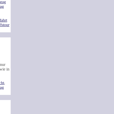
prag
rag
fahrt
ffstour
 nur
wie in
cht
,
rag