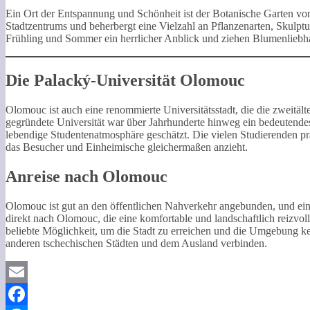
Ein Ort der Entspannung und Schönheit ist der Botanische Garten von
Stadtzentrums und beherbergt eine Vielzahl an Pflanzenarten, Skulp
Frühling und Sommer ein herrlicher Anblick und ziehen Blumenliebh
Die Palacký-Universität Olomouc
Olomouc ist auch eine renommierte Universitätsstadt, die die zweitält
gegründete Universität war über Jahrhunderte hinweg ein bedeutende
lebendige Studentenatmosphäre geschätzt. Die vielen Studierenden pr
das Besucher und Einheimische gleichermaßen anzieht.
Anreise nach Olomouc
Olomouc ist gut an den öffentlichen Nahverkehr angebunden, und ein
direkt nach Olomouc, die eine komfortable und landschaftlich reizvoll
beliebte Möglichkeit, um die Stadt zu erreichen und die Umgebung k
anderen tschechischen Städten und dem Ausland verbinden.
Email