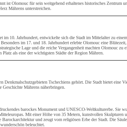
nnt ist Olomouc für sein weitgehend erhaltenes historisches Zentrum u
Herz Mährens unterstreichen.
im 10. Jahrhundert, entwickelte sich die Stadt im Mittelalter zu eine
Besonders im 17. und 18. Jahrhundert erlebte Olomouc eine Blütezeit, 
e strategische Lage und die reiche Vergangenheit machten Olomouc zu e
 Platz als eine der wichtigsten Städte der Region Mähren.
en Denkmalschutzgebieten Tschechiens gehört. Die Stadt bietet eine Vi
die Geschichte Mährens näherbringen.
eeindruckendes barockes Monument und UNESCO-Weltkulturerbe. Sie w
 Mitteleuropas. Mit einer Höhe von 35 Metern, kunstvollen Skulpturen 
ie Barockarchitektur und zeugt vom religiösen Erbe der Stadt. Die Säule
t wunderschön beleuchtet.