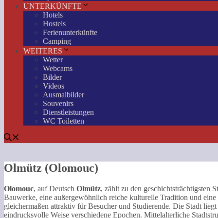
UNTERKÜNFTE
Hotels
Hostels
Ferienunterkünfte
Camping
WEITERES
Wetter
Webcams
Bilder
Videos
Ausmalbilder
Souvenirs
Dienstleistungen
WC Toiletten
Olmütz (Olomouc)
Olomouc
, auf Deutsch
Olmütz
, zählt zu den geschichtsträchtigsten 
Bauwerke, eine außergewöhnlich reiche kulturelle Tradition und ein
gleichermaßen attraktiv für Besucher und Studierende. Die Stadt lieg
eindrucksvolle Weise verschiedene Epochen. Mittelalterliche Stadtst