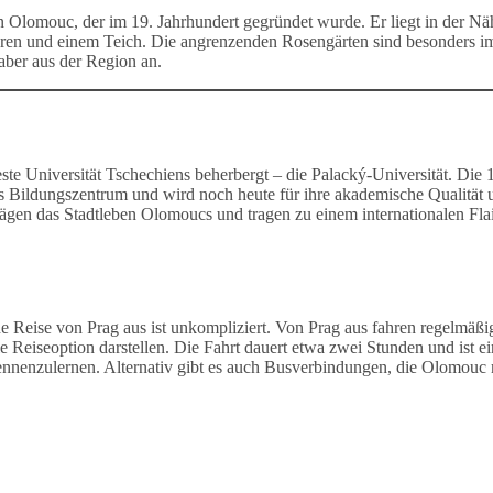
 Olomouc, der im 19. Jahrhundert gegründet wurde. Er liegt in der Nä
turen und einem Teich. Die angrenzenden Rosengärten sind besonders i
aber aus der Region an.
este Universität Tschechiens beherbergt – die Palacký-Universität. Die
s Bildungszentrum und wird noch heute für ihre akademische Qualität 
ägen das Stadtleben Olomoucs und tragen zu einem internationalen Flai
e Reise von Prag aus ist unkompliziert. Von Prag aus fahren regelmäß
e Reiseoption darstellen. Die Fahrt dauert etwa zwei Stunden und ist e
ennenzulernen. Alternativ gibt es auch Busverbindungen, die Olomouc 