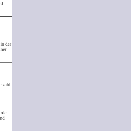
nd
m
in der
iner
elzahl
urde
und