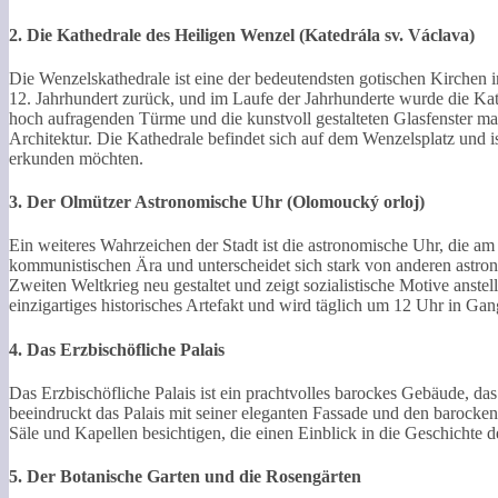
2.
Die Kathedrale des Heiligen Wenzel (Katedrála sv. Václava)
Die Wenzelskathedrale ist eine der bedeutendsten gotischen Kirchen i
12. Jahrhundert zurück, und im Laufe der Jahrhunderte wurde die Kath
hoch aufragenden Türme und die kunstvoll gestalteten Glasfenster m
Architektur. Die Kathedrale befindet sich auf dem Wenzelsplatz und ist
erkunden möchten.
3.
Der Olmützer Astronomische Uhr (Olomoucký orloj)
Ein weiteres Wahrzeichen der Stadt ist die astronomische Uhr, die am
kommunistischen Ära und unterscheidet sich stark von anderen astro
Zweiten Weltkrieg neu gestaltet und zeigt sozialistische Motive anstel
einzigartiges historisches Artefakt und wird täglich um 12 Uhr in Gang
4.
Das Erzbischöfliche Palais
Das Erzbischöfliche Palais ist ein prachtvolles barockes Gebäude, da
beeindruckt das Palais mit seiner eleganten Fassade und den baroc
Säle und Kapellen besichtigen, die einen Einblick in die Geschichte 
5.
Der Botanische Garten und die Rosengärten