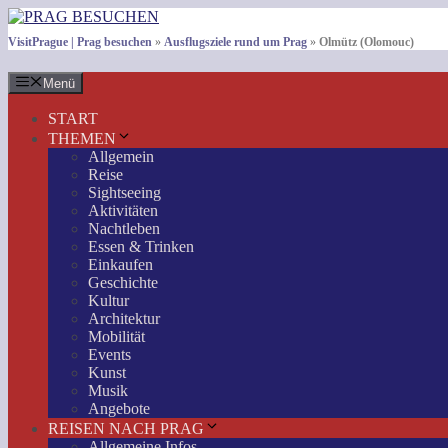
Zum
Inhalt
VisitPrague | Prag besuchen
»
Ausflugsziele rund um Prag
»
Olmütz (Olomouc)
springen
Menü
START
THEMEN
Allgemein
Reise
Sightseeing
Aktivitäten
Nachtleben
Essen & Trinken
Einkaufen
Geschichte
Kultur
Architektur
Mobilität
Events
Kunst
Musik
Angebote
REISEN NACH PRAG
Allgemeine Infos