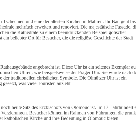
n Tschechien und eine der ältesten Kirchen in Mähren. Ihr Bau geht bis
edrale mehrfach erweitert und renoviert. Die majestätische Fassade, d
achen die Kathedrale zu einem beeindruckenden Beispiel gotischer
 ein beliebter Ort für Besucher, die die religiöse Geschichte der Stadt
 Rathausgebäude angebracht ist. Diese Uhr ist ein seltenes Exemplar au
nomischen Uhren, wie beispielsweise der Prager Uhr. Sie wurde nach 
le der traditionellen christlichen Symbole. Die Olmützer Uhr ist ein
 gesetzt, was viele Touristen anzieht.
s noch heute Sitz des Erzbischofs von Olomouc ist. Im 17. Jahrhundert e
ken Verzierungen. Besucher können im Rahmen von Führungen die prunk
der katholischen Kirche und ihre Bedeutung in Olomouc bieten.