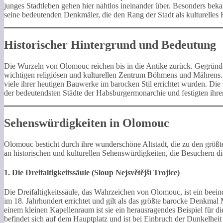
junges Stadtleben gehen hier nahtlos ineinander über. Besonders beka
seine bedeutenden Denkmäler, die den Rang der Stadt als kulturelles 
Historischer Hintergrund und Bedeutung
Die Wurzeln von Olomouc reichen bis in die Antike zurück. Gegründet 
wichtigen religiösen und kulturellen Zentrum Böhmens und Mährens. 
viele ihrer heutigen Bauwerke im barocken Stil errichtet wurden. Di
der bedeutendsten Städte der Habsburgermonarchie und festigten ihren
Sehenswürdigkeiten in Olomouc
Olomouc besticht durch ihre wunderschöne Altstadt, die zu den größt
an historischen und kulturellen Sehenswürdigkeiten, die Besuchern 
1.
Die Dreifaltigkeitssäule (Sloup Nejsvětější Trojice)
Die Dreifaltigkeitssäule, das Wahrzeichen von Olomouc, ist ein b
im 18. Jahrhundert errichtet und gilt als das größte barocke Denkmal
einem kleinen Kapellenraum ist sie ein herausragendes Beispiel für d
befindet sich auf dem Hauptplatz und ist bei Einbruch der Dunkelhei