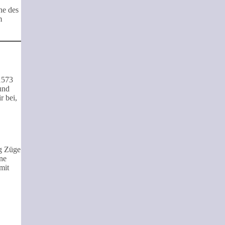
he des
m
 1573
und
r bei,
ig Züge
ine
mit