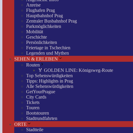
Anreise
Flughafen Prag
Hauptbahnhof Prag
Zentraler Busbahnhof Prag
Parkmöglichkeiten
Mobilität
Geschichte
Persönlichkeiten
Feiertage in Tschechien
Legenden und Mythen
SEHEN & ERLEBEN
Routen
🏅 GOLDEN LINE: Königsweg-Route
Top Sehenswürdigkeiten
Tipps: Highlights in Prag
Alle Sehenswürdigkeiten
GetYourPrague
City Cards
Tickets
Touren
Bootstouren
Stadtrundfahrten
ORTE
Stadtteile