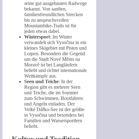
seine gut ausgebauten Radwege
bekannt. Von sanften,
familienfreundlichen Strecken
bis zu anspruchsvollen
Mountainbike-Trails ist für
jeden etwas dabei.
Wintersport
: Im Winter
verwandelt sich Vysočina in ein
kleines Skigebiet mit Pisten und
Loipen. Besonders die Gegend
um die Stadt Nové Město na
Moravě ist bei Langläufern
beliebt und richtet internationale
Wettkämpfe aus.
Seen und Teiche
: In der
Region gibt es mehrere Seen
und Teiche, die im Sommer
zum Schwimmen, Bootfahren
und Angeln einladen. Der
Velké Dářko-See ist der größte
in Vysočina und besonders bei
Familien und Wassersportlern
beliebt.