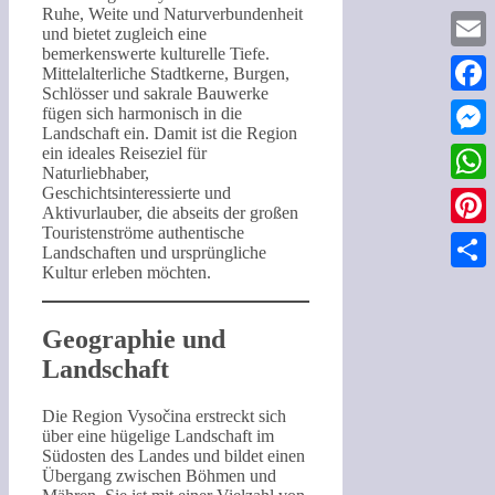
Ruhe, Weite und Naturverbundenheit
und bietet zugleich eine
bemerkenswerte kulturelle Tiefe.
Email
Mittelalterliche Stadtkerne, Burgen,
Schlösser und sakrale Bauwerke
Faceb
fügen sich harmonisch in die
Landschaft ein. Damit ist die Region
Messe
ein ideales Reiseziel für
Naturliebhaber,
Geschichtsinteressierte und
What
Aktivurlauber, die abseits der großen
Touristenströme authentische
Pinter
Landschaften und ursprüngliche
Kultur erleben möchten.
Teilen
Geographie und
Landschaft
Die Region Vysočina erstreckt sich
über eine hügelige Landschaft im
Südosten des Landes und bildet einen
Übergang zwischen Böhmen und