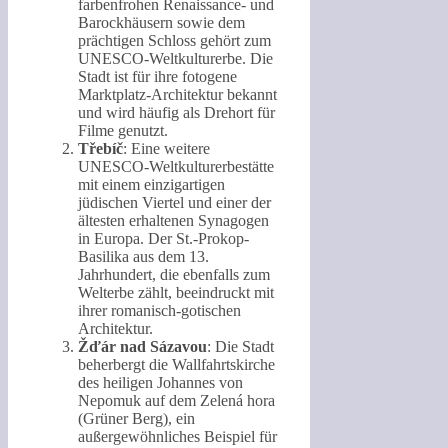
farbenfrohen Renaissance- und
Barockhäusern sowie dem
prächtigen Schloss gehört zum
UNESCO-Weltkulturerbe. Die
Stadt ist für ihre fotogene
Marktplatz-Architektur bekannt
und wird häufig als Drehort für
Filme genutzt.
Třebíč
: Eine weitere
UNESCO-Weltkulturerbestätte
mit einem einzigartigen
jüdischen Viertel und einer der
ältesten erhaltenen Synagogen
in Europa. Der St.-Prokop-
Basilika aus dem 13.
Jahrhundert, die ebenfalls zum
Welterbe zählt, beeindruckt mit
ihrer romanisch-gotischen
Architektur.
Žďár nad Sázavou
: Die Stadt
beherbergt die Wallfahrtskirche
des heiligen Johannes von
Nepomuk auf dem Zelená hora
(Grüner Berg), ein
außergewöhnliches Beispiel für