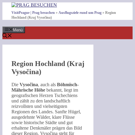
Zum
Inhalt
VisitPrague | Prag besuchen
»
Ausflugsziele rund um Prag
»
Region
springen
Hochland (Kraj Vysočina)
Menü
Region Hochland (Kraj
Vysočina)
Die
Vysočina
, auch als
Böhmisch-
Mährische Höhe
bekannt, liegt im
geografischen Herzen Tschechiens
und zählt zu den landschaftlich
reizvollsten und vielseitigsten
Regionen des Landes. Sanfte Hügel,
ausgedehnte Wälder, klare Flüsse
sowie historische Städte und gut
erhaltene Denkmäler prägen das Bild
dieser Region. Vysočina steht für