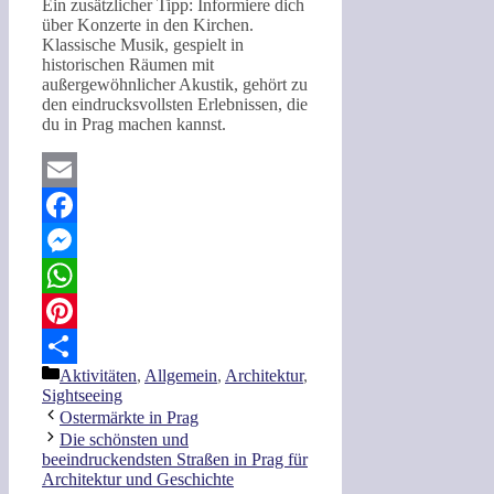
Ein zusätzlicher Tipp: Informiere dich
über Konzerte in den Kirchen.
Klassische Musik, gespielt in
historischen Räumen mit
außergewöhnlicher Akustik, gehört zu
den eindrucksvollsten Erlebnissen, die
du in Prag machen kannst.
Email
Facebook
Messenger
WhatsApp
Pinterest
Kategorien
Aktivitäten
,
Allgemein
,
Architektur
,
Teilen
Sightseeing
Ostermärkte in Prag
Die schönsten und
beeindruckendsten Straßen in Prag für
Architektur und Geschichte