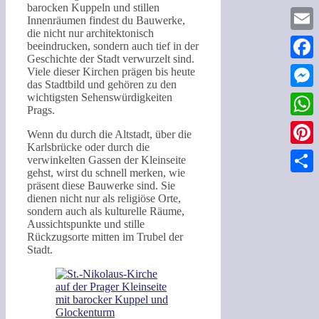
barocken Kuppeln und stillen
Innenräumen findest du Bauwerke,
die nicht nur architektonisch
Email
beeindrucken, sondern auch tief in der
Geschichte der Stadt verwurzelt sind.
Faceb
Viele dieser Kirchen prägen bis heute
das Stadtbild und gehören zu den
wichtigsten Sehenswürdigkeiten
Messe
Prags.
What
Wenn du durch die Altstadt, über die
Karlsbrücke oder durch die
Pinter
verwinkelten Gassen der Kleinseite
gehst, wirst du schnell merken, wie
Teilen
präsent diese Bauwerke sind. Sie
dienen nicht nur als religiöse Orte,
sondern auch als kulturelle Räume,
Aussichtspunkte und stille
Rückzugsorte mitten im Trubel der
Stadt.