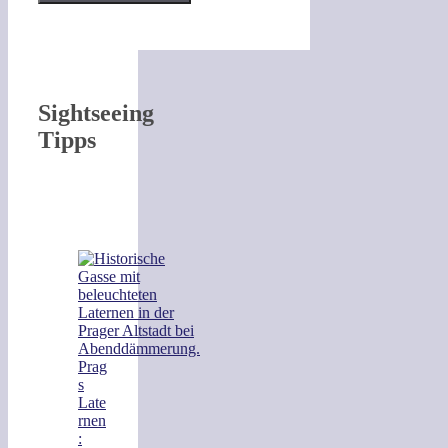
Sightseeing
Tipps
Prag
s
Late
rnen
: