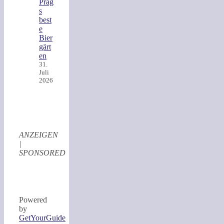
Prag
s
best
e
Bier
gärt
en
31.
Juli
2026
ANZEIGEN
|
SPONSORED
Powered
by
GetYourGuide