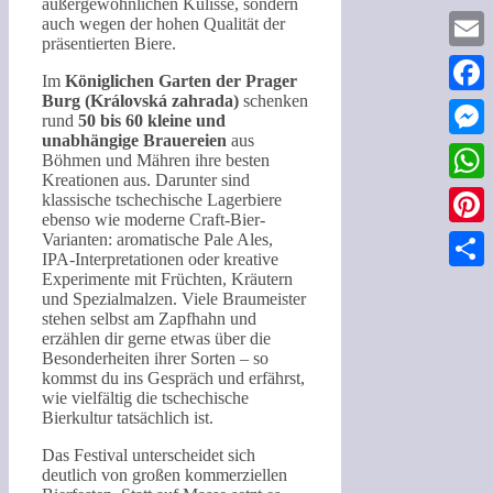
außergewöhnlichen Kulisse, sondern
auch wegen der hohen Qualität der
präsentierten Biere.
Email
Im
Königlichen Garten der Prager
Burg (Královská zahrada)
schenken
Faceb
rund
50 bis 60 kleine und
unabhängige Brauereien
aus
Messe
Böhmen und Mähren ihre besten
Kreationen aus. Darunter sind
What
klassische tschechische Lagerbiere
ebenso wie moderne Craft-Bier-
Pinter
Varianten: aromatische Pale Ales,
IPA-Interpretationen oder kreative
Experimente mit Früchten, Kräutern
Teilen
und Spezialmalzen. Viele Braumeister
stehen selbst am Zapfhahn und
erzählen dir gerne etwas über die
Besonderheiten ihrer Sorten – so
kommst du ins Gespräch und erfährst,
wie vielfältig die tschechische
Bierkultur tatsächlich ist.
Das Festival unterscheidet sich
deutlich von großen kommerziellen