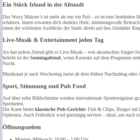
Ein Stück Irland in der Altstadt
Das Waxy Malone’s ist mehr als nur ein Pub – es ist eine Institution f
schätzen. Innen erwarten dich dunkles Holz, stimmungsvolle Beleucht
einen der schönsten Ausblicke der Stadt: direkt auf den Altstädter Rin
Live-Musik & Entertainment jeden Tag
An fast jedem Abend gibt es Live-Musik – von akustischen Singer-So
beliebt ist der
Sonntagabend
, wenn Karaoke auf dem Programm steht.
Nacht.
Musikstart je nach Wochentag meist ab dem frühen Nachmittag oder 
Sport, Stimmung und Pub Food
Auf über zehn Bildschirmen werden internationale Sportereignisse g
Sportarten.
Die Karte bietet
klassische Pub-Gerichte
: Fish & Chips, Burger mit
Optionen. Auch Frühstück wird ganztägig serviert – ideal, um nach e
Öffnungszeiten
Montag–Mittwoch: 10:00 – 1:00 Uhr