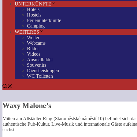
UNTERKÜNFTE
Hotels
Hostels
Ferienunterkünfte
Camping
WEITERES
Wetter
Webcams
Bilder
Videos
Ausmalbilder
Souvenirs
Dienstleistungen
WC Toiletten
Waxy Malone’s
Mitten am Altstädter Ring (Staroměstské náměstí 10) befindet sich da
authentische Pub-Kultur, Live-Musik und internationale Gäste aufein
suchst.