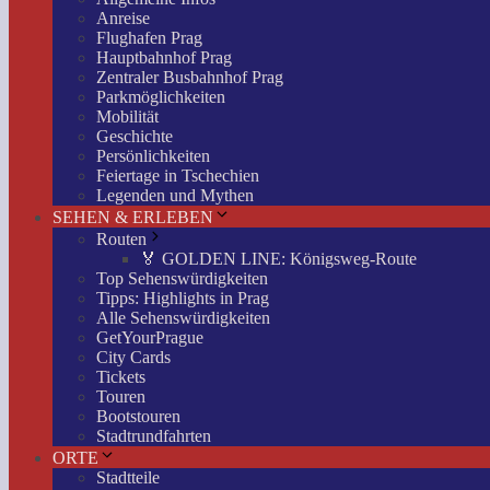
Anreise
Flughafen Prag
Hauptbahnhof Prag
Zentraler Busbahnhof Prag
Parkmöglichkeiten
Mobilität
Geschichte
Persönlichkeiten
Feiertage in Tschechien
Legenden und Mythen
SEHEN & ERLEBEN
Routen
🏅 GOLDEN LINE: Königsweg-Route
Top Sehenswürdigkeiten
Tipps: Highlights in Prag
Alle Sehenswürdigkeiten
GetYourPrague
City Cards
Tickets
Touren
Bootstouren
Stadtrundfahrten
ORTE
Stadtteile