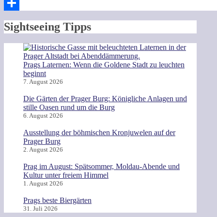
Pinterest
Teilen
Sightseeing Tipps
Prags Laternen: Wenn die Goldene Stadt zu leuchten
beginnt
7. August 2026
Die Gärten der Prager Burg: Königliche Anlagen und
stille Oasen rund um die Burg
6. August 2026
Ausstellung der böhmischen Kronjuwelen auf der
Prager Burg
2. August 2026
Prag im August: Spätsommer, Moldau-Abende und
Kultur unter freiem Himmel
1. August 2026
Prags beste Biergärten
31. Juli 2026