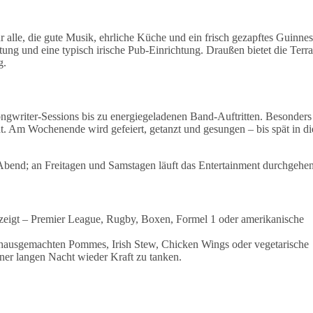
ür alle, die gute Musik, ehrliche Küche und ein frisch gezapftes Guinnes
ung und eine typisch irische Pub-Einrichtung. Draußen bietet die Terra
g.
ngwriter-Sessions bis zu energiegeladenen Band-Auftritten. Besonders
 Am Wochenende wird gefeiert, getanzt und gesungen – bis spät in di
Abend; an Freitagen und Samstagen läuft das Entertainment durchgehe
ezeigt – Premier League, Rugby, Boxen, Formel 1 oder amerikanische
 hausgemachten Pommes, Irish Stew, Chicken Wings oder vegetarische
iner langen Nacht wieder Kraft zu tanken.