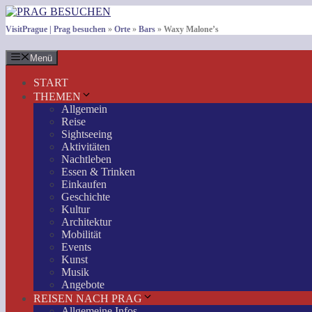
Zum
Inhalt
VisitPrague | Prag besuchen
»
Orte
»
Bars
»
Waxy Malone’s
springen
Menü
START
THEMEN
Allgemein
Reise
Sightseeing
Aktivitäten
Nachtleben
Essen & Trinken
Einkaufen
Geschichte
Kultur
Architektur
Mobilität
Events
Kunst
Musik
Angebote
REISEN NACH PRAG
Allgemeine Infos