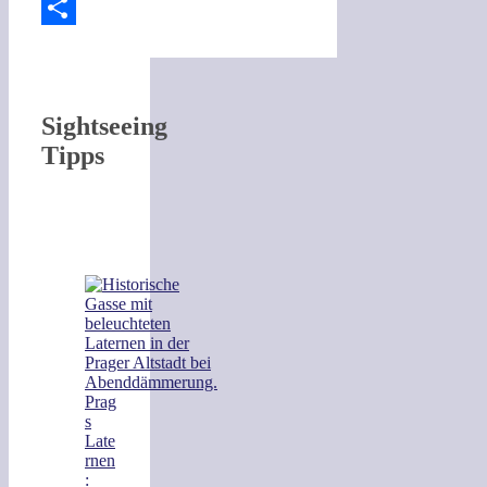
Pinterest
Teilen
Sightseeing
Tipps
Prag
s
Late
rnen
: