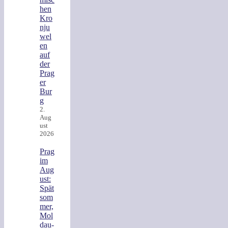
hen
Kro
nju
wel
en
auf
der
Prag
er
Bur
g
2.
Aug
ust
2026
Prag
im
Aug
ust:
Spät
som
mer,
Mol
dau-