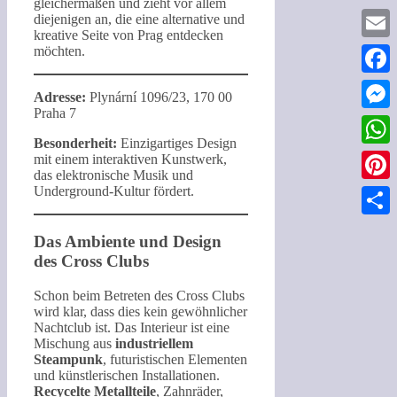
gleichermaßen und zieht vor allem
diejenigen an, die eine alternative und
kreative Seite von Prag entdecken
Email
möchten.
Faceb
Adresse:
Plynární 1096/23, 170 00
Praha 7
Messe
Besonderheit:
Einzigartiges Design
What
mit einem interaktiven Kunstwerk,
das elektronische Musik und
Underground-Kultur fördert.
Pinter
Teilen
Das Ambiente und Design
des Cross Clubs
Schon beim Betreten des Cross Clubs
wird klar, dass dies kein gewöhnlicher
Nachtclub ist. Das Interieur ist eine
Mischung aus
industriellem
Steampunk
, futuristischen Elementen
und künstlerischen Installationen.
Recycelte Metallteile
, Zahnräder,