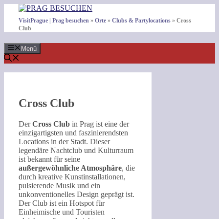
Zum
Inhalt
VisitPrague | Prag besuchen
»
Orte
»
Clubs & Partylocations
»
Cross
springen
Club
Menü
Cross Club
Der
Cross Club
in Prag ist eine der
einzigartigsten und faszinierendsten
Locations in der Stadt. Dieser
legendäre Nachtclub und Kulturraum
ist bekannt für seine
außergewöhnliche Atmosphäre
, die
durch kreative Kunstinstallationen,
pulsierende Musik und ein
unkonventionelles Design geprägt ist.
Der Club ist ein Hotspot für
Einheimische und Touristen