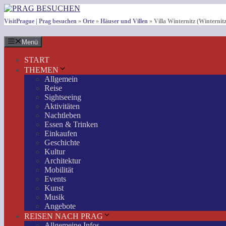
Zum
Inhalt
VisitPrague | Prag besuchen
»
Orte
»
Häuser und Villen
»
Villa Winternitz (Winternitz
springen
Menü
START
THEMEN
Allgemein
Reise
Sightseeing
Aktivitäten
Nachtleben
Essen & Trinken
Einkaufen
Geschichte
Kultur
Architektur
Mobilität
Events
Kunst
Musik
Angebote
REISEN NACH PRAG
Allgemeine Infos