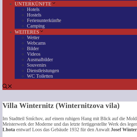
UNTERKÜNFTE
Hotels
Hostels
Ferienunterkünfte
Camping
WEITERES
Wetter
Webcams
Bilder
Videos
Ausmalbilder
Souvenirs
Dienstleistungen
WC Toiletten
Villa Winternitz (Winternitzova vila)
Im Stadtteil Smíchov, auf einem ruhigen Hang mit Blick auf die Moldau
Meisterwerk der Moderne und das letzte fertiggestellte Werk des leg
Lhota
entwarf Loos das Gebäude 1932 für den Anwalt
Josef Winter