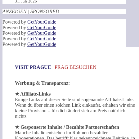
31. Juli 2026
ANZEIGEN | SPONSORED
Powered by
GetYourGuide
Powered by
GetYourGuide
Powered by
GetYourGuide
Powered by
GetYourGuide
Powered by
GetYourGuide
VISIT PRAGUE
|
PRAG BESUCHEN
Werbung & Transparenz:
★ Affiliate-Links
Einige Links auf dieser Seite sind sogenannte Affiliate-Links.
Wenn du über einen solchen Link einkaufst, erhalten wir eine
kleine Provision – für dich ändert sich am Preis natürlich
nichts.
★ Gesponserte Inhalte / Bezahlte Partnerschaften
Manche Inhalte entstehen im Rahmen bezahlter
Kooperationen. Das betrifft klar gekennzeichnete Beiträge, in