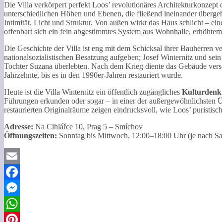
Die Villa verkörpert perfekt Loos’ revolutionäres Architekturkonzep
unterschiedlichen Höhen und Ebenen, die fließend ineinander überg
Intimität, Licht und Struktur. Von außen wirkt das Haus schlicht – e
offenbart sich ein fein abgestimmtes System aus Wohnhalle, erhöht
Die Geschichte der Villa ist eng mit dem Schicksal ihrer Bauherren 
nationalsozialistischen Besatzung aufgeben; Josef Winternitz und se
Tochter Suzana überlebten. Nach dem Krieg diente das Gebäude versc
Jahrzehnte, bis es in den 1990er-Jahren restauriert wurde.
Heute ist die Villa Winternitz ein öffentlich zugängliches
Kulturdenk
Führungen erkunden oder sogar – in einer der außergewöhnlichsten 
restaurierten Originalräume zeigen eindrucksvoll, wie Loos’ puristis
Adresse:
Na Cihlářce 10, Prag 5 – Smíchov
Öffnungszeiten:
Sonntag bis Mittwoch, 12:00–18:00 Uhr (je nach Sai
Email
Facebook
Messenger
WhatsApp