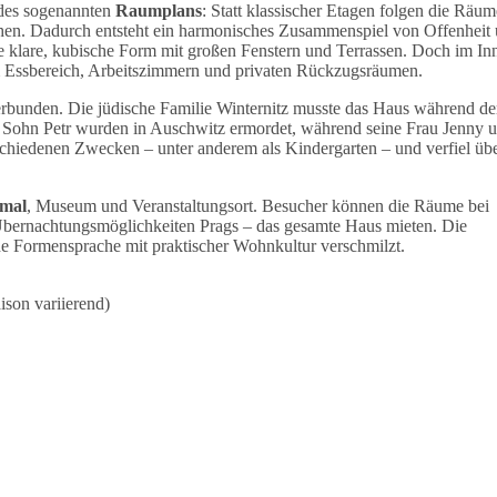
t des sogenannten
Raumplans
: Statt klassischer Etagen folgen die Räum
ehen. Dadurch entsteht ein harmonisches Zusammenspiel von Offenheit
ine klare, kubische Form mit großen Fenstern und Terrassen. Doch im In
em Essbereich, Arbeitszimmern und privaten Rückzugsräumen.
verbunden. Die jüdische Familie Winternitz musste das Haus während de
in Sohn Petr wurden in Auschwitz ermordet, während seine Frau Jenny 
hiedenen Zwecken – unter anderem als Kindergarten – und verfiel übe
mal
, Museum und Veranstaltungsort. Besucher können die Räume bei
Übernachtungsmöglichkeiten Prags – das gesamte Haus mieten. Die
che Formensprache mit praktischer Wohnkultur verschmilzt.
son variierend)