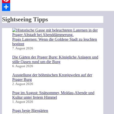
Pinterest
Teilen
Sightseeing Tipps
Prags Laternen: Wenn die Goldene Stadt zu leuchten
beginnt
7. August 2026
Die Gärten der Prager Burg: Königliche Anlagen und
stille Oasen rund um die Burg
6. August 2026
Ausstellung der böhmischen Kronjuwelen auf der
Prager Burg
2. August 2026
Prag im August: Spätsommer, Moldau-Abende und
Kultur unter freiem Himmel
1. August 2026
Prags beste Biergärten