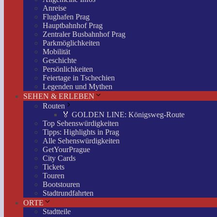
Anreise
Flughafen Prag
Hauptbahnhof Prag
Zentraler Busbahnhof Prag
Parkmöglichkeiten
Mobilität
Geschichte
Persönlichkeiten
Feiertage in Tschechien
Legenden und Mythen
SEHEN & ERLEBEN
Routen
🏅 GOLDEN LINE: Königsweg-Route
Top Sehenswürdigkeiten
Tipps: Highlights in Prag
Alle Sehenswürdigkeiten
GetYourPrague
City Cards
Tickets
Touren
Bootstouren
Stadtrundfahrten
ORTE
Stadtteile