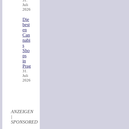
31.
Juli
2026
Die
best
en
Can
nabi
s
Sho
ps
in
Prag
31.
Juli
2026
ANZEIGEN
|
SPONSORED