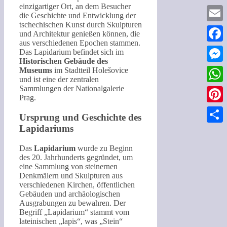
einzigartiger Ort, an dem Besucher
die Geschichte und Entwicklung der
tschechischen Kunst durch Skulpturen
Email
und Architektur genießen können, die
aus verschiedenen Epochen stammen.
Faceb
Das Lapidarium befindet sich im
Historischen Gebäude des
Messe
Museums
im Stadtteil Holešovice
und ist eine der zentralen
Sammlungen der Nationalgalerie
What
Prag.
Pinter
Ursprung und Geschichte des
Lapidariums
Teilen
Das
Lapidarium
wurde zu Beginn
des 20. Jahrhunderts gegründet, um
eine Sammlung von steinernen
Denkmälern und Skulpturen aus
verschiedenen Kirchen, öffentlichen
Gebäuden und archäologischen
Ausgrabungen zu bewahren. Der
Begriff „Lapidarium“ stammt vom
lateinischen „lapis“, was „Stein“