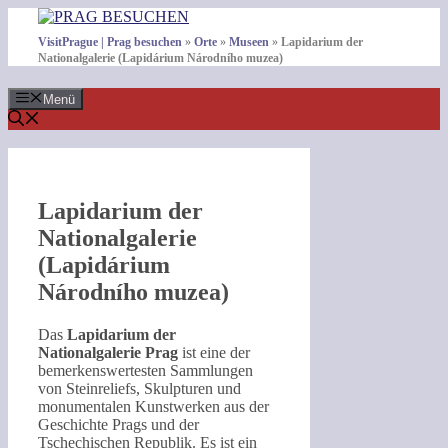
Zum
Inhalt
VisitPrague | Prag besuchen
»
Orte
»
Museen
»
Lapidarium der
springen
Nationalgalerie (Lapidárium Národního muzea)
Menü
Lapidarium der
Nationalgalerie
(Lapidárium
Národního muzea)
Das
Lapidarium der
Nationalgalerie Prag
ist eine der
bemerkenswertesten Sammlungen
von Steinreliefs, Skulpturen und
monumentalen Kunstwerken aus der
Geschichte Prags und der
Tschechischen Republik. Es ist ein