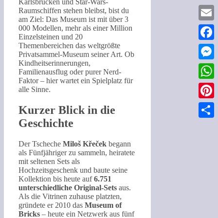
Karlsbrücken und Star-Wars-
Raumschiffen stehen bleibst, bist du
am Ziel: Das Museum ist mit über 3
Email
000 Modellen, mehr als einer Million
Einzelsteinen und 20
Themenbereichen das weltgrößte
Faceb
Privatsammel-Museum seiner Art. Ob
Kindheitserinnerungen,
Messe
Familienausflug oder purer Nerd-
Faktor – hier wartet ein Spielplatz für
What
alle Sinne.
Pinter
Kurzer Blick in die
Geschichte
Teilen
Der Tscheche
Miloš Křeček
begann
als Fünfjähriger zu sammeln, heiratete
mit seltenen Sets als
Hochzeitsgeschenk und baute seine
Kollektion bis heute auf
6.751
unterschiedliche Original-Sets
aus.
Als die Vitrinen zuhause platzten,
gründete er 2010 das
Museum of
Bricks
– heute ein Netzwerk aus fünf