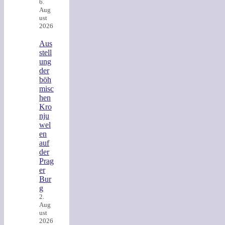
6.
Aug
ust
2026
Aus
stell
ung
der
böh
misc
hen
Kro
nju
wel
en
auf
der
Prag
er
Bur
g
2.
Aug
ust
2026