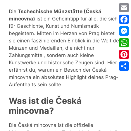
Die
Tschechische Münzstätte (Česká
Emai
mincovna)
ist ein Geheimtipp für alle, die sich
für Geschichte, Kunst und Numismatik
Face
begeistern. Mitten im Herzen von Prag bietet
Mess
sie einen faszinierenden Einblick in die Welt der
Münzen und Medaillen, die nicht nur
Wha
Zahlungsmittel, sondern auch kleine
Kunstwerke und historische Zeugen sind. Hier
Pinte
erfährst du, warum ein Besuch der Česká
Teile
mincovna ein absolutes Highlight deines Prag-
Aufenthalts sein sollte.
Was ist die Česká
mincovna?
Die Česká mincovna ist die offizielle