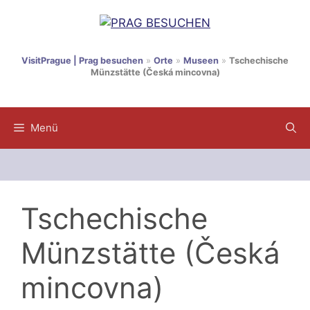
Zum
Inhalt
springen
VisitPrague | Prag besuchen
»
Orte
»
Museen
»
Tschechische
Münzstätte (Česká mincovna)
Menü
Tschechische
Münzstätte (Česká
mincovna)