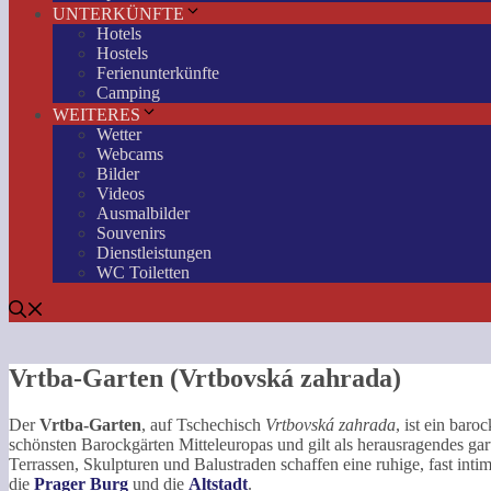
UNTERKÜNFTE
Hotels
Hostels
Ferienunterkünfte
Camping
WEITERES
Wetter
Webcams
Bilder
Videos
Ausmalbilder
Souvenirs
Dienstleistungen
WC Toiletten
Vrtba-Garten (Vrtbovská zahrada)
Der
Vrtba-Garten
, auf Tschechisch
Vrtbovská zahrada
, ist ein baro
schönsten Barockgärten Mitteleuropas und gilt als herausragendes gar
Terrassen, Skulpturen und Balustraden schaffen eine ruhige, fast int
die
Prager Burg
und die
Altstadt
.