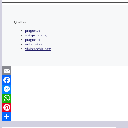
Quellen:
prague.eu
wikipedia.org
prague.eu
vrtbovska.cz
visitczechia.com
Email
Facebook
Messenger
WhatsApp
Pinterest
Teilen