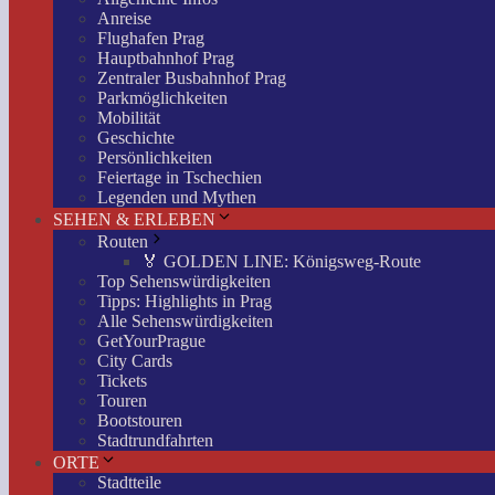
Anreise
Flughafen Prag
Hauptbahnhof Prag
Zentraler Busbahnhof Prag
Parkmöglichkeiten
Mobilität
Geschichte
Persönlichkeiten
Feiertage in Tschechien
Legenden und Mythen
SEHEN & ERLEBEN
Routen
🏅 GOLDEN LINE: Königsweg-Route
Top Sehenswürdigkeiten
Tipps: Highlights in Prag
Alle Sehenswürdigkeiten
GetYourPrague
City Cards
Tickets
Touren
Bootstouren
Stadtrundfahrten
ORTE
Stadtteile