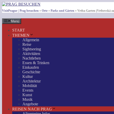
Zum
Inhalt
VisitPrague | Prag besuchen
»
Orte
»
Parks und Gärten
»
Vrtba-Garten (Vrtbovská z
springen
Menü
START
THEMEN
Allgemein
Reise
Sightseeing
Aktivitäten
Nachtleben
Essen & Trinken
Einkaufen
Geschichte
Kultur
Architektur
Mobilität
Events
Kunst
Musik
Angebote
REISEN NACH PRAG
Allgemeine Infos