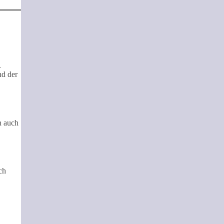
.
nd der
n auch
ch