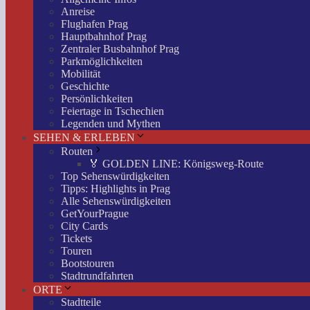
Anreise
Flughafen Prag
Hauptbahnhof Prag
Zentraler Busbahnhof Prag
Parkmöglichkeiten
Mobilität
Geschichte
Persönlichkeiten
Feiertage in Tschechien
Legenden und Mythen
SEHEN & ERLEBEN
Routen
🏅 GOLDEN LINE: Königsweg-Route
Top Sehenswürdigkeiten
Tipps: Highlights in Prag
Alle Sehenswürdigkeiten
GetYourPrague
City Cards
Tickets
Touren
Bootstouren
Stadtrundfahrten
ORTE
Stadtteile