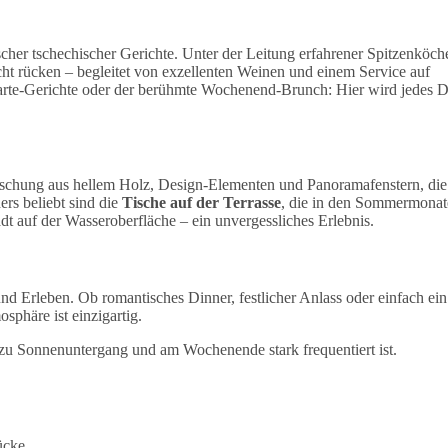
ischer tschechischer Gerichte. Unter der Leitung erfahrener Spitzenköch
Licht rücken – begleitet von exzellenten Weinen und einem Service auf
rte-Gerichte oder der berühmte Wochenend-Brunch: Hier wird jedes D
 Mischung aus hellem Holz, Design-Elementen und Panoramafenstern, die
rs beliebt sind die
Tische auf der Terrasse
, die in den Sommermona
adt auf der Wasseroberfläche – ein unvergessliches Erlebnis.
d Erleben. Ob romantisches Dinner, festlicher Anlass oder einfach ein
phäre ist einzigartig.
 zu Sonnenuntergang und am Wochenende stark frequentiert ist.
ücke