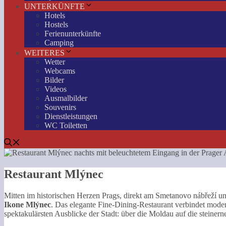
UNTERKÜNFTE
Hotels
Hostels
Ferienunterkünfte
Camping
WEITERES
Wetter
Webcams
Bilder
Videos
Ausmalbilder
Souvenirs
Dienstleistungen
WC Toiletten
Restaurant Mlýnec
Mitten im historischen Herzen Prags, direkt am Smetanovo nábřeží und
Ikone Mlýnec
. Das elegante Fine-Dining-Restaurant verbindet moder
spektakulärsten Ausblicke der Stadt: über die Moldau auf die steine