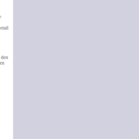
e
etail
 den
ten