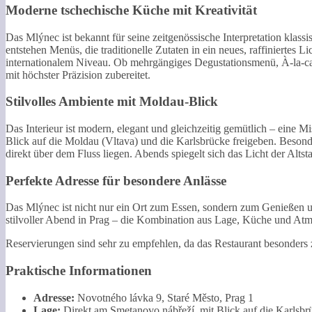
Moderne tschechische Küche mit Kreativität
Das Mlýnec ist bekannt für seine zeitgenössische Interpretation klass
entstehen Menüs, die traditionelle Zutaten in ein neues, raffiniertes 
internationalem Niveau. Ob mehrgängiges Degustationsmenü, À-la-ca
mit höchster Präzision zubereitet.
Stilvolles Ambiente mit Moldau-Blick
Das Interieur ist modern, elegant und gleichzeitig gemütlich – eine
Blick auf die Moldau (Vltava) und die Karlsbrücke freigeben. Besonde
direkt über dem Fluss liegen. Abends spiegelt sich das Licht der Altst
Perfekte Adresse für besondere Anlässe
Das Mlýnec ist nicht nur ein Ort zum Essen, sondern zum Genießen un
stilvoller Abend in Prag – die Kombination aus Lage, Küche und Atmos
Reservierungen sind sehr zu empfehlen, da das Restaurant besonders
Praktische Informationen
Adresse:
Novotného lávka 9, Staré Město, Prag 1
Lage:
Direkt am Smetanovo nábřeží, mit Blick auf die Karlsbr