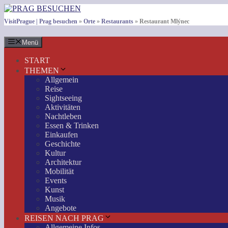
Zum
Inhalt
VisitPrague | Prag besuchen
»
Orte
»
Restaurants
»
Restaurant Mlýnec
springen
Menü
START
THEMEN
Allgemein
Reise
Sightseeing
Aktivitäten
Nachtleben
Essen & Trinken
Einkaufen
Geschichte
Kultur
Architektur
Mobilität
Events
Kunst
Musik
Angebote
REISEN NACH PRAG
Allgemeine Infos