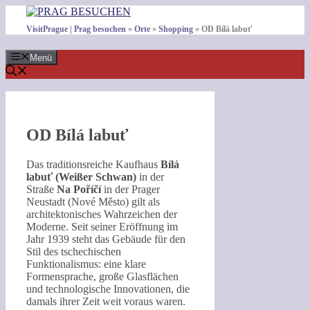
Zum
Inhalt
VisitPrague | Prag besuchen
»
Orte
»
Shopping
»
OD Bílá labuť
springen
Menü
OD Bílá labuť
Das traditionsreiche Kaufhaus
Bílá
labuť (Weißer Schwan)
in der
Straße
Na Poříčí
in der Prager
Neustadt (Nové Město) gilt als
architektonisches Wahrzeichen der
Moderne. Seit seiner Eröffnung im
Jahr 1939 steht das Gebäude für den
Stil des tschechischen
Funktionalismus: eine klare
Formensprache, große Glasflächen
und technologische Innovationen, die
damals ihrer Zeit weit voraus waren.