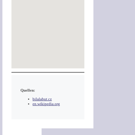
Quellen:
bilalabut.cz
en.wikipedia.org