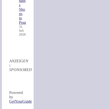
nabi
s
Sho
ps
in
Prag
31.
Juli
2026
ANZEIGEN
|
SPONSORED
Powered
by
GetYourGuide