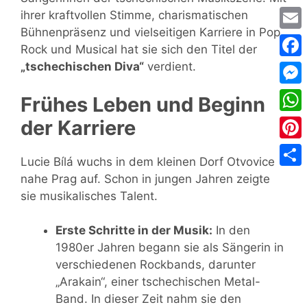
ihrer kraftvollen Stimme, charismatischen
Bühnenpräsenz und vielseitigen Karriere in Pop,
Emai
Rock und Musical hat sie sich den Titel der
„tschechischen Diva“
verdient.
Face
Mess
Frühes Leben und Beginn
Wha
der Karriere
Pinte
Lucie Bílá wuchs in dem kleinen Dorf Otvovice
Teile
nahe Prag auf. Schon in jungen Jahren zeigte
sie musikalisches Talent.
Erste Schritte in der Musik:
In den
1980er Jahren begann sie als Sängerin in
verschiedenen Rockbands, darunter
„Arakain“, einer tschechischen Metal-
Band. In dieser Zeit nahm sie den