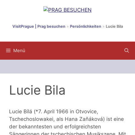
Zum
Inhalt
springen
VisitPrague | Prag besuchen
»
Persönlichkeiten
»
Lucie Bila
Menü
Lucie Bila
Lucie Bílá (*7. April 1966 in Otvovice,
Tschechoslowakei, als Hana Zaňáková) ist eine
der bekanntesten und erfolgreichsten
Sängerinnen der tschechischen Musikszene. Mit