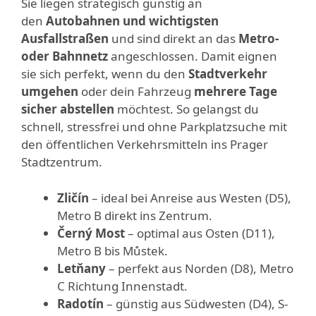
Sie liegen strategisch günstig an
den
Autobahnen und wichtigsten
Ausfallstraßen
und sind direkt an das
Metro-
oder Bahnnetz
angeschlossen. Damit eignen
sie sich perfekt, wenn du den
Stadtverkehr
umgehen
oder dein Fahrzeug
mehrere Tage
sicher abstellen
möchtest. So gelangst du
schnell, stressfrei und ohne Parkplatzsuche mit
den öffentlichen Verkehrsmitteln ins Prager
Stadtzentrum.
Zličín
– ideal bei Anreise aus Westen (D5),
Metro B direkt ins Zentrum.
Černý Most
– optimal aus Osten (D11),
Metro B bis Můstek.
Letňany
– perfekt aus Norden (D8), Metro
C Richtung Innenstadt.
Radotín
– günstig aus Südwesten (D4), S-