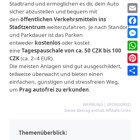
Stadtrand und ermöglichen es dir, dein Auto
sicher abzustellen und bequem mit
Emai
den
öffentlichen Verkehrsmitteln ins
Stadtzentrum
weiterzufahren. Je nach Standort
Face
und Parkdauer ist das Parken
entweder
kostenlos
oder kostet
Mess
eine
Tagespauschale von ca. 50 CZK bis 100
Wha
CZK
(ca. 2–4 EUR).
Die meisten Anlagen sind gut ausgeschildert,
Pinte
teilweise überwacht und bieten einen
Teile
einfachen, günstigen und stressfreien Weg,
um
Prag autofrei zu erkunden
.
WERBUNG | SPONSORED
Dieser Beitrag enthält Affiliate-Links
Themenüberblick: