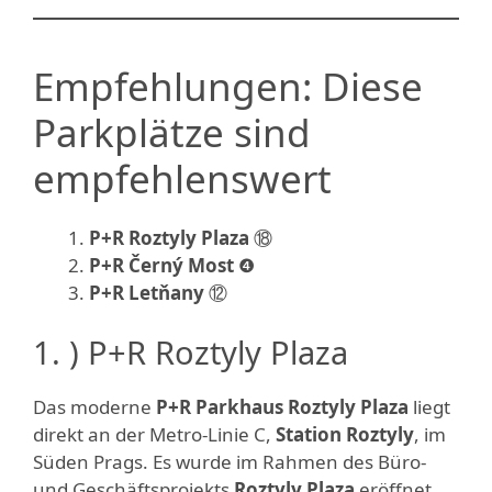
Empfehlungen: Diese
Parkplätze sind
empfehlenswert
P+R Roztyly Plaza
⑱
P+R Černý Most
❹
P+R Letňany
⑫
1. ) P+R Roztyly Plaza
Das moderne
P+R Parkhaus Roztyly Plaza
liegt
direkt an der Metro-Linie C,
Station Roztyly
, im
Süden Prags. Es wurde im Rahmen des Büro-
und Geschäftsprojekts
Roztyly Plaza
eröffnet