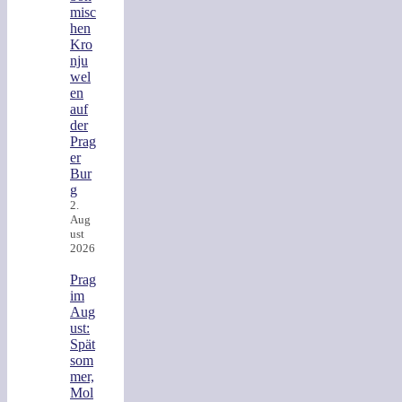
misc
hen
Kro
nju
wel
en
auf
der
Prag
er
Bur
g
2.
Aug
ust
2026
Prag
im
Aug
ust:
Spät
som
mer,
Mol