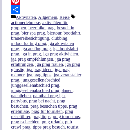
WhatsApp
Pinterest
Kategorien
Schlagwörter
Aktivitäten
,
Allgemein
,
Reise
Teilen
actionerlebnisse
,
aktivitäten für
gruppen
,
beer bike prag
,
besuch in
prag
,
bier spa prag
,
biertour
,
bootfahrt
,
brauereibesichtigung
,
clubbing
,
indoor karting prag
,
jga aktivitäten
prag
,
jga ausflug prag
,
jga bootsfahrt
prag
,
jga in prag
,
jga prag aktivitäten
,
jga prag empfehlungen
,
jga prag
erfahrungen
,
jga prag frauen
,
jga prag
günstig
,
jga prag ideen
,
jga prag
männer
,
jga prag tipps
,
jga veranstalter
prag
,
junggesellenabschied
,
junggesellenabschied prag
,
junggesellenabschied prag planen
,
nachtleben
,
paintball prag jga
,
partybus
,
prag bei nacht
,
prag
besuchen
,
prag besuchen tipps
,
prag
erlebnisse
,
prag für touristen
,
prag
reiseführer
,
prag tipps
,
prag tourismus
,
prag tschechien
,
prag urlaub
,
pub
crawl prag
,
tipps prag besuch
,
tourist