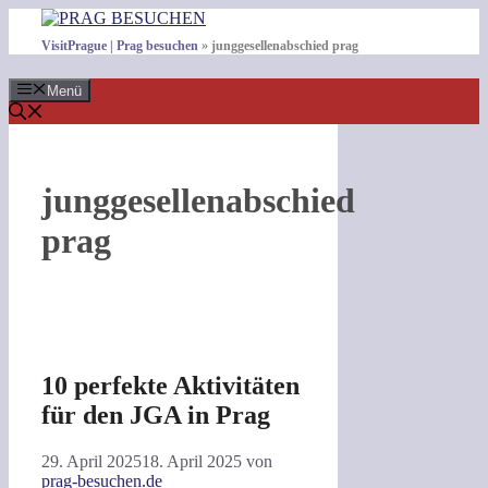
Zum
Inhalt
VisitPrague | Prag besuchen
»
junggesellenabschied prag
springen
Menü
junggesellenabschied
prag
10 perfekte Aktivitäten
für den JGA in Prag
29. April 2025
18. April 2025
von
prag-besuchen.de