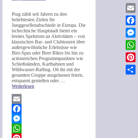
Prag zählt seit Jahren zu den
Email
beliebtesten Zielen für
Junggesellenabschiede in Europa. Die
Faceb
tschechische Hauptstadt bietet ein
breites Spektrum an Aktivitäten – von
klassischen Bar‑ und Clubtouren über
Messe
außergewöhnliche Erlebnisse wie
Bier‑Spas oder Beer Bikes bis hin zu
What
actionreichen Programmpunkten wie
Schießständen, Kartbahnen und
Pinter
Wildwasser‑Rafting. Ob ihr mit der
gesamten Gruppe ausgelassen feiern,
Teilen
entspannt genießen oder …
Weiterlesen
Email
Facebook
Messenger