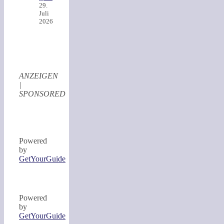
29.
Juli
2026
ANZEIGEN
|
SPONSORED
Powered
by
GetYourGuide
Powered
by
GetYourGuide