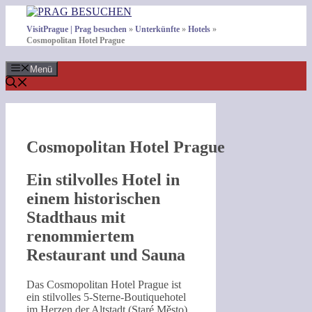
Zum
Inhalt
VisitPrague | Prag besuchen
»
Unterkünfte
»
Hotels
»
springen
Cosmopolitan Hotel Prague
Menü
Cosmopolitan Hotel Prague
Ein stilvolles Hotel in
einem historischen
Stadthaus mit
renommiertem
Restaurant und Sauna
Das Cosmopolitan Hotel Prague ist
ein stilvolles 5-Sterne-Boutiquehotel
im Herzen der Altstadt (Staré Město).