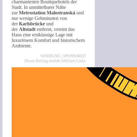
charmantesten Boutiquehotels der
Stadt. In unmittelbarer Nähe
zur
Metrostation Malostranská
und
nur wenige Gehminuten von
der
Karlsbrücke
und
der
Altstadt
entfernt, vereint das
Haus eine erstklassige Lage mit
luxuriösem Komfort und historischem
Ambiente.
WERBUNG | SPONSORED
Dieser Beitrag enthält Affiliate-Links