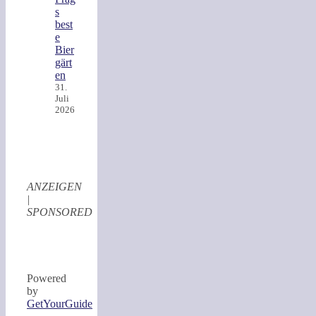
s
best
e
Bier
gärt
en
31.
Juli
2026
ANZEIGEN
|
SPONSORED
Powered
by
GetYourGuide