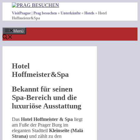
Zum
Inhalt
VisitPrague | Prag besuchen
»
Unterkünfte
»
Hotels
»
Hotel
springen
Hoffmeister&Spa
Menü
Hotel
Hoffmeister&Spa
Bekannt für seinen
Spa-Bereich und die
luxuriöse Ausstattung
Das
Hotel Hoffmeister & Spa
liegt
am Fuße der Prager Burg im
eleganten Stadtteil
Kleinseite (Malá
Strana)
und zählt zu den