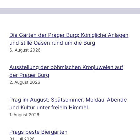
e
p
r
e
r
p
e
n
s
Die Gärten der Prager Burg: Königliche Anlagen
t
und stille Oasen rund um die Burg
6. August 2026
Ausstellung der böhmischen Kronjuwelen auf
der Prager Burg
2. August 2026
Prag im August: Spätsommer, Moldau-Abende
und Kultur unter freiem Himmel
1. August 2026
Prags beste Biergärten
31. Juli 2026