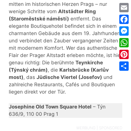
mitten im historischen Herzen Prags – nur
wenige Schritte vom
Altstädter Ring
Emai
(Staroměstské náměstí)
entfernt. Das
elegante Boutiquehotel befindet sich in einem
Face
charmanten Gebäude aus dem 19. Jahrhundert
Mess
und verbindet den Zauber vergangener Zeiten
mit modernem Komfort. Wer das authentische
Wha
Flair der Prager Altstadt erleben möchte, ist hier
genau richtig: Die berühmte
Teynkirche
Pinte
(Týnský chrám)
, die
Karlsbrücke (Karlův
Teile
most)
, das
Jüdische Viertel (Josefov)
und
zahlreiche Restaurants, Cafés und Boutiquen
liegen direkt vor der Tür.
Josephine Old Town Square Hotel
– Týn
636/9, 110 00 Prag 1
WERBUNG | SPONSORED