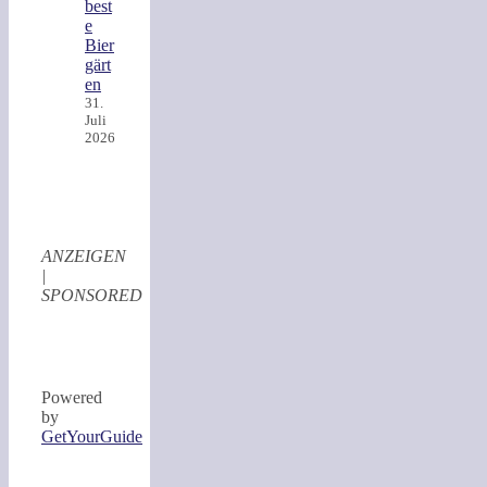
best
e
Bier
gärt
en
31.
Juli
2026
ANZEIGEN
|
SPONSORED
Powered
by
GetYourGuide