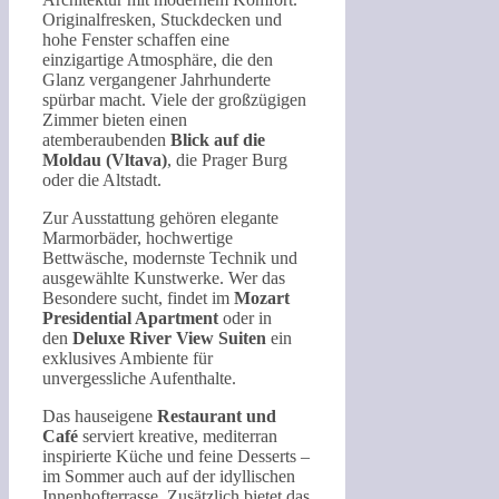
Originalfresken, Stuckdecken und
hohe Fenster schaffen eine
einzigartige Atmosphäre, die den
Glanz vergangener Jahrhunderte
spürbar macht. Viele der großzügigen
Zimmer bieten einen
atemberaubenden
Blick auf die
Moldau (Vltava)
, die Prager Burg
oder die Altstadt.
Zur Ausstattung gehören elegante
Marmorbäder, hochwertige
Bettwäsche, modernste Technik und
ausgewählte Kunstwerke. Wer das
Besondere sucht, findet im
Mozart
Presidential Apartment
oder in
den
Deluxe River View Suiten
ein
exklusives Ambiente für
unvergessliche Aufenthalte.
Das hauseigene
Restaurant und
Café
serviert kreative, mediterran
inspirierte Küche und feine Desserts –
im Sommer auch auf der idyllischen
Innenhofterrasse. Zusätzlich bietet das