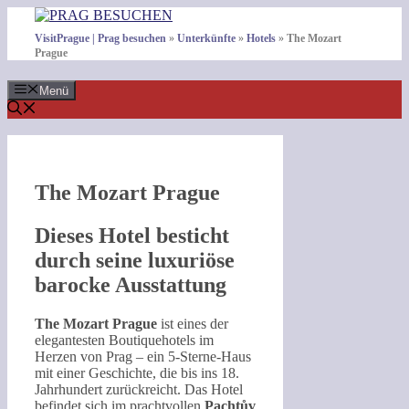
Zum
Inhalt
VisitPrague | Prag besuchen
»
Unterkünfte
»
Hotels
»
The Mozart
springen
Prague
Menü
The Mozart Prague
Dieses Hotel besticht
durch seine luxuriöse
barocke Ausstattung
The Mozart Prague
ist eines der
elegantesten Boutiquehotels im
Herzen von Prag – ein 5-Sterne-Haus
mit einer Geschichte, die bis ins 18.
Jahrhundert zurückreicht. Das Hotel
befindet sich im prachtvollen
Pachtův