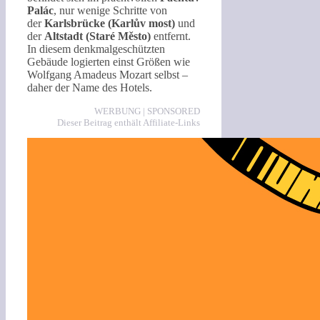
Palác
, nur wenige Schritte von
der
Karlsbrücke (Karlův most)
und
der
Altstadt (Staré Město)
entfernt.
In diesem denkmalgeschützten
Gebäude logierten einst Größen wie
Wolfgang Amadeus Mozart selbst –
daher der Name des Hotels.
WERBUNG | SPONSORED
Dieser Beitrag enthält Affiliate-Links