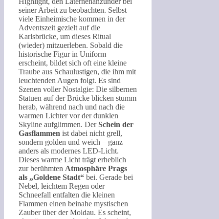
Highlight, den Laternenanzünder bei
seiner Arbeit zu beobachten. Selbst
viele Einheimische kommen in der
Adventszeit gezielt auf die
Karlsbrücke, um dieses Ritual
(wieder) mitzuerleben. Sobald die
historische Figur in Uniform
erscheint, bildet sich oft eine kleine
Traube aus Schaulustigen, die ihm mit
leuchtenden Augen folgt. Es sind
Szenen voller Nostalgie: Die silbernen
Statuen auf der Brücke blicken stumm
herab, während nach und nach die
warmen Lichter vor der dunklen
Skyline aufglimmen. Der
Schein der
Gasflammen
ist dabei nicht grell,
sondern golden und weich – ganz
anders als modernes LED-Licht.
Dieses warme Licht trägt erheblich
zur berühmten
Atmosphäre Prags
als „Goldene Stadt“
bei. Gerade bei
Nebel, leichtem Regen oder
Schneefall entfalten die kleinen
Flammen einen beinahe mystischen
Zauber über der Moldau. Es scheint,