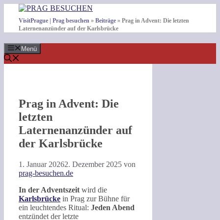
Zum
Inhalt
VisitPrague | Prag besuchen
»
Beiträge
»
Prag in Advent: Die letzten
springen
Laternenanzünder auf der Karlsbrücke
Menü
Prag in Advent: Die
letzten
Laternenanzünder auf
der Karlsbrücke
1. Januar 2026
2. Dezember 2025
von
prag-besuchen.de
In der Adventszeit
wird die
Karlsbrücke
in Prag zur Bühne für
ein leuchtendes Ritual:
Jeden Abend
entzündet der letzte