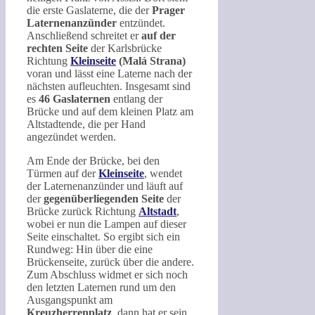
die erste Gaslaterne, die der
Prager
Laternenanzünder
entzündet.
Anschließend schreitet er
auf der
rechten Seite
der Karlsbrücke
Richtung
Kleinseite
(
Malá Strana
)
voran und lässt eine Laterne nach der
nächsten aufleuchten. Insgesamt sind
es
46 Gaslaternen
entlang der
Brücke und auf dem kleinen Platz am
Altstadtende, die per Hand
angezündet werden.
Am Ende der Brücke, bei den
Türmen auf der
Kleinseite
, wendet
der Laternenanzünder und läuft auf
der
gegenüberliegenden Seite
der
Brücke zurück Richtung
Altstadt
,
wobei er nun die Lampen auf dieser
Seite einschaltet. So ergibt sich ein
Rundweg: Hin über die eine
Brückenseite, zurück über die andere.
Zum Abschluss widmet er sich noch
den letzten Laternen rund um den
Ausgangspunkt am
Kreuzherrenplatz
, dann hat er sein