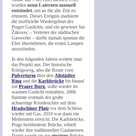
wurden
neun Laternen manuell
entzündet
, um an die alte Zeit zu
erinnern. Dieses Ereignis markierte
die inoffizielle Wiedergeburt des
Prager Gaslichts, und ein gewisser Jan
Žákovec – Vertreter der städtischen
Gaswerke – durfte damals spontan die
Ehre übernehmen, die ersten Lampen
anzuzünden.
In den folgenden Jahren weitete man
das Projekt aus. Der historische
Königsweg, also die Route vom
Pulverturm
über den
Altstädter
Ring
und die
Karlsbrücke
bis hinauf
zur
Prager Burg
, sollte wieder im
warmen Gaslicht erstrahlen. 2006
flammte erstmals der große
achtarmige Kronleuchter auf dem
Hradschiner Platz
vor dem Schloss
wieder mit Gas. 2010 war dann ein
Meilenstein erreicht: Die Karlsbrücke,
Prags berühmteste Brücke, erhielt
wieder ihre traditionellen Gaslaternen.
Damit wurde sie zur
einzigen
Brücke