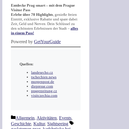
Entdecke Prag smart – mit dem Prague
Visitor Pass
Erlebe über 70 Highlights
, genieße freien
Eintritt, exklusive Rabatte und spare dabei
Zeit, Geld und Nerven. Dein Schlüssel zu
den schönsten Erlebnissen der Stadt –
alles
in einem Pass!
Powered by
GetYourGuide
Quellen:
landesecho.cz
tschechien.news
morgenpost.de
diepresse.com
pragerzeitung.cz
visitczechia.com
Kategorien
Allgemein
,
Aktivitäten
,
Events
,
Schlagwörter
Geschichte
,
Kultur
,
Sightseeing
gaslaternen prag
,
karlsbrücke bei