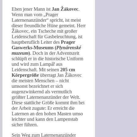
Eben jener Mann ist
Jan Žákovec
.
Wenn man vom „Prager
Laternenanzünder“ spricht, ist meist
dieser freundliche Hüne gemeint. Herr
Žákovec, ein Tscheche mit großer
Leidenschaft für Gasbeleuchtung, ist
hauptberuflich Leiter des
Prager
Gaswerks-Museums (
Plynárenské
muzeum
)
. Doch in der Adventszeit
schlüpft er in die historische Uniform
und wird zum Lampář aus
Leidenschaft. Mit seinen
205 cm
Körpergröße
überragt Jan Žákovec
die meisten Menschen – nicht
umsonst bezeichnet er sich
augenzwinkernd als vermutlich
größter Laternenanzünder der Welt.
Diese stattliche Größe kommt ihm bei
der Arbeit zugute: Er erreicht die
Laternen an den hohen Masten umso
leichter und kann den Lampenstab
sicher führen.
Sein Weg zum Laternenanzünder