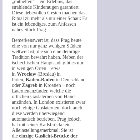
„mithelfen“ – ein Erlebnis, das
strahlende Kinderaugen garantiert.
Diese liebevollen Gesten machen das
Ritual zu mehr als nur einer Schau: Es
ist ein lebendiges, zum Anfassen
nahes Stück Prag.
Bemerkenswert ist, dass Prag heute
eine von nur ganz wenigen Städten
weltweit ist, die sich eine derartige
Tradition bewahrt haben. Neben der
tschechischen Hauptstadt gibt es nur
in wenigen Orten – etwa
in
Wrocław
(Breslau) in
Polen,
Baden-Baden
in Deutschland
oder
Zagreb
in Kroatien – noch
Laternenanzünder, welche die
örtlichen Gaslaternen von Hand
anzünden. In London existieren zwar
noch einige Gaslaternen, doch auch
diese werden überwiegend
automatisch betrieben. Prag jedoch
hat mit seiner Karlsbrücke ein
Alleinstellungsmerkmal: Sie ist
die
einzige Gaslicht-Brücke der