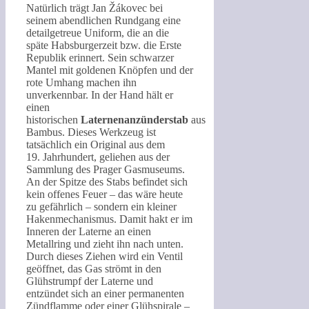
Natürlich trägt Jan Žákovec bei
seinem abendlichen Rundgang eine
detailgetreue Uniform, die an die
späte Habsburgerzeit bzw. die Erste
Republik erinnert. Sein schwarzer
Mantel mit goldenen Knöpfen und der
rote Umhang machen ihn
unverkennbar. In der Hand hält er
einen
historischen
Laternenanzünderstab
aus
Bambus. Dieses Werkzeug ist
tatsächlich ein Original aus dem
19. Jahrhundert, geliehen aus der
Sammlung des Prager Gasmuseums.
An der Spitze des Stabs befindet sich
kein offenes Feuer – das wäre heute
zu gefährlich – sondern ein kleiner
Hakenmechanismus. Damit hakt er im
Inneren der Laterne an einen
Metallring und zieht ihn nach unten.
Durch dieses Ziehen wird ein Ventil
geöffnet, das Gas strömt in den
Glühstrumpf der Laterne und
entzündet sich an einer permanenten
Zündflamme oder einer Glühspirale –