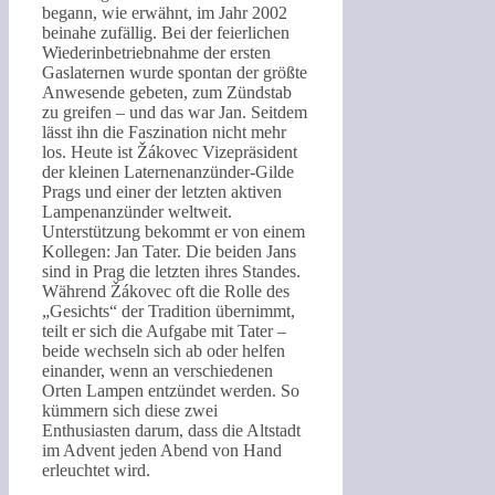
begann, wie erwähnt, im Jahr 2002
beinahe zufällig. Bei der feierlichen
Wiederinbetriebnahme der ersten
Gaslaternen wurde spontan der größte
Anwesende gebeten, zum Zündstab
zu greifen – und das war Jan. Seitdem
lässt ihn die Faszination nicht mehr
los. Heute ist Žákovec Vizepräsident
der kleinen Laternenanzünder-Gilde
Prags und einer der letzten aktiven
Lampenanzünder weltweit.
Unterstützung bekommt er von einem
Kollegen: Jan Tater. Die beiden Jans
sind in Prag die letzten ihres Standes.
Während Žákovec oft die Rolle des
„Gesichts“ der Tradition übernimmt,
teilt er sich die Aufgabe mit Tater –
beide wechseln sich ab oder helfen
einander, wenn an verschiedenen
Orten Lampen entzündet werden. So
kümmern sich diese zwei
Enthusiasten darum, dass die Altstadt
im Advent jeden Abend von Hand
erleuchtet wird.