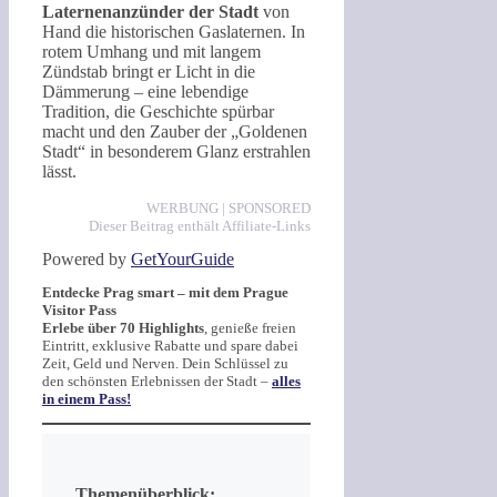
Laternenanzünder der Stadt
von
Hand die historischen Gaslaternen. In
rotem Umhang und mit langem
Zündstab bringt er Licht in die
Dämmerung – eine lebendige
Tradition, die Geschichte spürbar
macht und den Zauber der „Goldenen
Stadt“ in besonderem Glanz erstrahlen
lässt.
WERBUNG | SPONSORED
Dieser Beitrag enthält Affiliate-Links
Powered by
GetYourGuide
Entdecke Prag smart – mit dem Prague
Visitor Pass
Erlebe über 70 Highlights
, genieße freien
Eintritt, exklusive Rabatte und spare dabei
Zeit, Geld und Nerven. Dein Schlüssel zu
den schönsten Erlebnissen der Stadt –
alles
in einem Pass!
Themenüberblick: