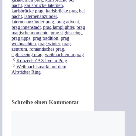
nacht
,
karlsbrücke laternen
,
karlsbrücke prag
,
karlsbrücke prag bei
nacht
,
laternenanzünder
,
laternenanzünder prag
,
prag advent
,
prag innenstadt
,
prag lamplighter
,
prag
magische momente
,
prag sightseeing
,
prag tipps
,
prag tradition
,
prag
weihnachten
,
prag winter
,
prag
zentrum
,
romantisches prag
,
sightseeing prag
,
weihnachten in prag
Konzert: ZAZ live in Prag
Weihnachtsmarkt auf dem
Altstädter Ring
Schreibe einen Kommentar
Kommentar