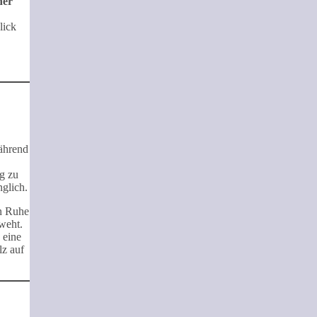
ner
lick
ährend
ng zu
glich.
in Ruhe
 weht.
 eine
lz auf