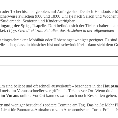
 oder Tschechisch angeboten; auf Anfrage sind Deutsch-Handouts erhäl
ischerweise zwischen 9:00 und 18:00 Uhr (je nach Saison und Wochent
Studierende, Senioren und Kinder verfügbar
ingang der Spiegelkapelle
. Dort befindet sich der Ticketschalter – ta
ket.
(Tipp: Geh direkt zum Schalter, das Anstehen in der allgemeinen
 eingeschränkter Mobilität oder Höhenangst weniger geeignet. Es sind
e sicher, dass du trittsicher bist und schwindelfrei – dann steht dem 
 sind beliebt und oft schnell ausverkauft – besonders in der
Hauptsa
 meist im Voraus schneller vergriffen als Tickets vor Ort. Wenn du dei
 im Voraus
online. Vor Ort kann es zwar auch noch Restkarten geben,
er
und weniger besucht als spätere Termine am Tag. Das heißt: Mehr Pl
es Licht für Panorama-Aufnahmen vom Astronomischen Turm. Früh auf