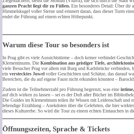
Ziegeldächern, siehst die Moldau (Vltava), die sich durch die Stadt w
ganzen Pracht liegt dir zu Füßen.
Ein besonderes Detail: Über dir au
Himmelskugel voller Sterne und erinnert daran, dass dieser Turm ein
endet die Führung auf einem echten Höhepunkt.
Warum diese Tour so besonders ist
In Prag gibt es viele Aussichtstürme – doch keiner verbindet Geschi
Klementinums. Die
Kombination aus geistiger Tiefe, architekton
viele Besucher Prag vor allem mit Burg und Karlsbrücke verbinden, bl
ein
verstecktes Juwel
voller Geschichten und Schätze, das darauf war
Bereichen, die du auf eigene Faust nicht erkunden könntest – Baroc
Zudem ist die Teilnehmerzahl pro Führung begrenzt, was eine
intime
auf dich wirken zu lassen – sei es der Duft alter Bücher im Biblioth
Die Guides im Klementinum teilen ihr Wissen mit Leidenschaft und ma
lebendige Erzählung – Anekdoten über die Gelehrten, die hier wirkten
dieses Kulturerbe. So wird die Tour zu einem echten Eintauchen in di
Öffnungszeiten, Sprache & Tickets