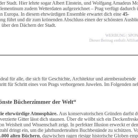
er Stadt. Hier lehrte sogar Albert Einstein, und Wolfgang Amadeus Mo
 Clementinum zudem Wetterdaten aufgezeichnet – Prag verfügt dadurch 
in Europa. In diesem ehrwürdigen Ensemble erwartet dich eine
45-
ltung führt und dir zum krönenden Abschluss einen der schönsten Ausbli
über den Dächern der Stadt.
WERBUNG | SPO
Dieser Beitrag enthält Affilia
deal für alle, die sich für Geschichte, Architektur und atemberaubende
itt für Schritt eines von Prags verborgenen Juwelen. Im Folgenden n
chönste Bücherzimmer der Welt“
die ehrwürdige Atmosphäre.
Aus konservatorischen Gründen darfst d
 verzierte Gitter lässt dich staunen. Über dir wölbt sich ein Deckenfresk
n Weisheit und Wissenschaft zeigt. In perfekter Illusion erweckt er de
rahl dringt ein, um die jahrhundertealten Buchbestände zu schützen. Vo
.000 alten Büchern
, dazwischen ragen riesige historische Globen emp