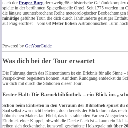
nach der
Prager Burg
der zweitgrößte historische Gebäudekomplex d
spielte in der berühmten Spiegelkapelle Orgel. Seit 1775 werden im
die längste ununterbrochene Reihe meteorologischer Beobachtungen 
minütige
geführte Tour, die dich durch Jahrhunderte geistiger Entfa
auf Prag eröffnet – vom
68 Meter hohen
Astronomischen Turm hoch 
Powered by
GetYourGuide
Was dich bei der Tour erwartet
Die Führung durch das Klementinum ist ein Erlebnis für alle Sinne – i
Perspektiven begeistern können. Auf dem Rundgang entdeckst du Schr
wir dich mit durch die Stationen dieser Tour:
Erster Halt: Die Barockbibliothek – ein Blick ins „s
Schon beim Eintreten in den Vorraum der Bibliothek spürst du 
Saal selbst zwar nicht betreten, doch bereits der Blick durch das reich
böhmischen Malers Jan Hiebl, das in strahlenden Farben Allegorien vo
Eindruck einer Kuppel, obwohl die Decke flach ist – kaum ein Lichtst
reihen sich deckenhohe, kunstvoll geschnitzte Holzregale mit
über 20