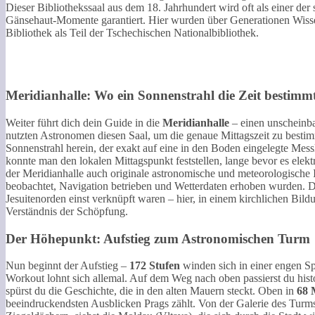
Dieser Bibliothekssaal aus dem 18. Jahrhundert wird oft als einer der 
Gänsehaut-Momente garantiert. Hier wurden über Generationen Wisse
Bibliothek als Teil der Tschechischen Nationalbibliothek.
Meridianhalle: Wo ein Sonnenstrahl die Zeit bestimm
Weiter führt dich dein Guide in die
Meridianhalle
– einen unscheinba
nutzten Astronomen diesen Saal, um die genaue Mittagszeit zu bestim
Sonnenstrahl herein, der exakt auf eine in den Boden eingelegte Messl
konnte man den lokalen Mittagspunkt feststellen, lange bevor es elek
der Meridianhalle auch originale astronomische und meteorologische 
beobachtet, Navigation betrieben und Wetterdaten erhoben wurden. De
Jesuitenorden einst verknüpft waren – hier, in einem kirchlichen Bi
Verständnis der Schöpfung.
Der Höhepunkt: Aufstieg zum Astronomischen Turm
Nun beginnt der Aufstieg –
172 Stufen
winden sich in einer engen S
Workout lohnt sich allemal. Auf dem Weg nach oben passierst du histo
spürst du die Geschichte, die in den alten Mauern steckt. Oben in
68 
beeindruckendsten Ausblicken Prags zählt. Von der Galerie des Turms 