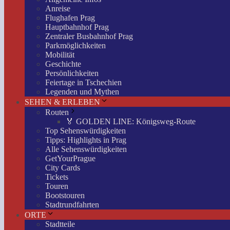
Anreise
Flughafen Prag
Hauptbahnhof Prag
Zentraler Busbahnhof Prag
Parkmöglichkeiten
Mobilität
Geschichte
Persönlichkeiten
Feiertage in Tschechien
Legenden und Mythen
SEHEN & ERLEBEN
Routen
🏅 GOLDEN LINE: Königsweg-Route
Top Sehenswürdigkeiten
Tipps: Highlights in Prag
Alle Sehenswürdigkeiten
GetYourPrague
City Cards
Tickets
Touren
Bootstouren
Stadtrundfahrten
ORTE
Stadtteile