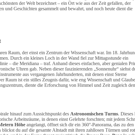
schönsten der Welt bezeichnet – ein Ort wie aus der Zeit gefallen, der
n und Geschichten gesammelt und bewahrt, und noch heute dient die
t
ren Raum, der einst ein Zentrum der Wissenschaft war. Im 18. Jahrhun
men. Durch ein kleines Loch in der Wand fiel zur Mittagsstunde ein
inie – die Meridiana – traf. Anhand dieses einfachen, aber genialen Pri
tronische Uhren gab. Neben dieser faszinierenden „Sonnenuhr“ siehst d
Instrumente aus vergangenen Jahrhunderten, mit denen einst Sterne
r Raum ist ein stilles Zeugnis dafür, wie eng Wissenschaft und Glaub
ldungszentrum, diente die Erforschung von Himmel und Zeit zugleich de
pirale hinauf zum Aussichtspunkt des
Astronomischen Turms
. Dieses 
rische Arbeitsräume, in denen einst Gelehrte forschten; mit jedem Schri
Metern Höhe
angelangt, öffnet sich dir ein 360°-Panorama, das zu den
blickst du auf die gesamte Altstadt mit ihren zahllosen Türmen und ro