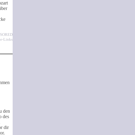
zart
über
cke
NSORED
te-Links
ehmen
u den
o des
n
r dir
or.