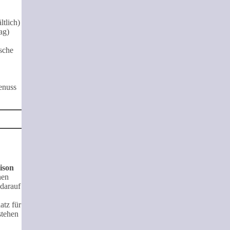
tlich)
ag)
usche
Genuss
ison
nen
 darauf
atz für
stehen