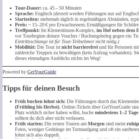
Tour-Dauer:
ca. 45 – 50 Minuten
Sprache:
Englisch (derzeit werden Führungen nur auf Englisch
Startzeiten:
mehrmals täglich in regelmäßigen Abständen, typ
Preis:
~ 15–20 € pro Erwachsenem; Ermäßigungen für Schüler/
Treffpunkt:
Im Klementinum-Komplex,
im Hof neben dem E
vor Tourbeginn deinen Voucher / Buchungsbeleg gegen ein Tic
Eintrittsschlange ist für Tour-Teilnehmer nicht nötig.)
Mobilität:
Die Tour ist
nicht barrierefrei
und für Personen mit
zahlreiche Treppen zu bewältigen (kein Aufzug vorhanden). Stell
dieses einmaligen Ausblicks nichts im Weg!
Powered by
GetYourGuide
Tipps für deinen Besuch
Früh buchen lohnt sich:
Die Führungen durch das Klementinum
(Frühling bis Herbst)
. Online-Tickets über GetYourGuide sind
Platz wirklich sicher haben willst, buche
mindestens 1–2 Tage
solltest du dich aber nicht verlassen.
Früh starten:
Die ersten Touren am
Morgen
sind meist
ruhig
Fotos, weniger Gedränge im Turmaufgang und oft ein sanfter
lohnt sich also doppelt.