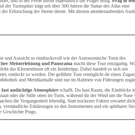
indet, und in der Ferne thront majestätisch die Prager Burg.
Prag in sei
f der Turmspitze trägt seit über 300 Jahren die Statue des Atlas eine
st der Erforschung der Sterne diente. Mit diesem atemberaubenden Ausb
chte und Aussicht so eindrucksvoll wie der Astronomische Turm des
ischer Meisterleistung und Panorama
macht diese Tour einzigartig. W
eibt das Klementinum oft ein Insidertipp. Dabei handelt es sich um
tet, entdeckt zu werden. Die geführte Tour ermöglicht dir einen Zuga
kbibliothek und Meridianhalle sind nur im Rahmen von Führungen zugän
, fast andächtige Atmosphäre
schafft. Du hast Raum, die Eindrücke 
ekssaal oder die Stille oben im Turm, während dir der Wind um die Nase
chen die Vergangenheit lebendig. Statt trockener Fakten erwartet dich
, verständliche Erklärungen zu den Instrumenten und ein spürbarer Sto
e Geschichte Prags.