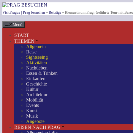
Zum
Inhalt
VisitPrague | Prag besuchen
»
Beiträge
»
Klementinum Prag: Geführte Tour mit Baro
springen
Menü
START
THEMEN
Allgemein
Reise
Sightseeing
Aktivitäten
Nachtleben
Essen & Trinken
Einkaufen
Geschichte
Kultur
Architektur
Mobilität
Events
Kunst
Musik
Angebote
REISEN NACH PRAG
Allgemeine Infos