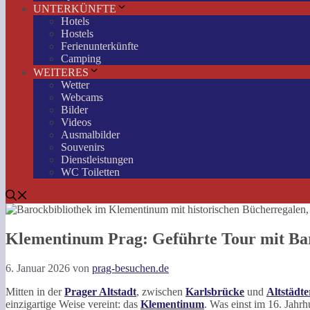
UNTERKÜNFTE
Hotels
Hostels
Ferienunterkünfte
Camping
WEITERES
Wetter
Webcams
Bilder
Videos
Ausmalbilder
Souvenirs
Dienstleistungen
WC Toiletten
Klementinum Prag: Geführte Tour mit Ba
6. Januar 2026
von
prag-besuchen.de
Mitten in der
Prager Altstadt
, zwischen
Karlsbrücke
und
Altstädte
einzigartige Weise vereint: das
Klementinum
. Was einst im 16. Jahrh