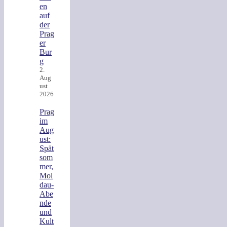
en
auf
der
Prag
er
Bur
g
2.
Aug
ust
2026
Prag
im
Aug
ust:
Spät
som
mer,
Mol
dau-
Abe
nde
und
Kult