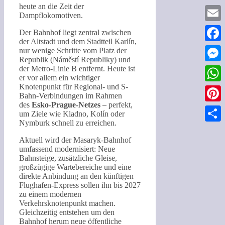
heute an die Zeit der
Dampflokomotiven.
Email
Der Bahnhof liegt zentral zwischen
der Altstadt und dem Stadtteil Karlín,
Faceb
nur wenige Schritte vom Platz der
Republik (Náměstí Republiky) und
der Metro-Linie B entfernt. Heute ist
Messe
er vor allem ein wichtiger
Knotenpunkt für Regional- und S-
What
Bahn-Verbindungen im Rahmen
des
Esko-Prague-Netzes
– perfekt,
Pinter
um Ziele wie Kladno, Kolín oder
Nymburk schnell zu erreichen.
Teilen
Aktuell wird der Masaryk-Bahnhof
umfassend modernisiert: Neue
Bahnsteige, zusätzliche Gleise,
großzügige Wartebereiche und eine
direkte Anbindung an den künftigen
Flughafen-Express sollen ihn bis 2027
zu einem modernen
Verkehrsknotenpunkt machen.
Gleichzeitig entstehen um den
Bahnhof herum neue öffentliche