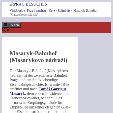
Zum
Inhalt
VisitPrague | Prag besuchen
»
Orte
»
Bahnhöfe
»
Masaryk-Bahnhof
springen
(Masarykovo nádraží)
Menü
Masaryk-Bahnhof
(Masarykovo nádraží)
Der Masaryk-Bahnhof (Masarykovo
nádraží) ist der zweitälteste Bahnhof
Prags und ein Stück lebendige
Eisenbahngeschichte. Er wurde 1845
eröffnet und nach
Tomáš Garrigue
Masaryk
, dem ersten Präsidenten der
Tschechoslowakei, benannt. Das
historische Empfangsgebäude im
Empire-Stil mit seiner eleganten Glas-
und Eisenkonstruktion erinnert noch