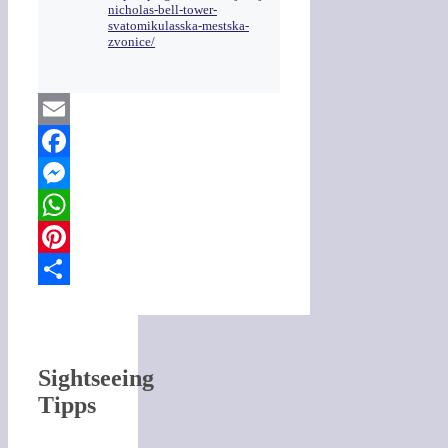
nicholas-bell-tower-
svatomikulasska-mestska-
zvonice/
Email
Facebook
Messenger
WhatsApp
Pinterest
Teilen
Sightseeing
Tipps