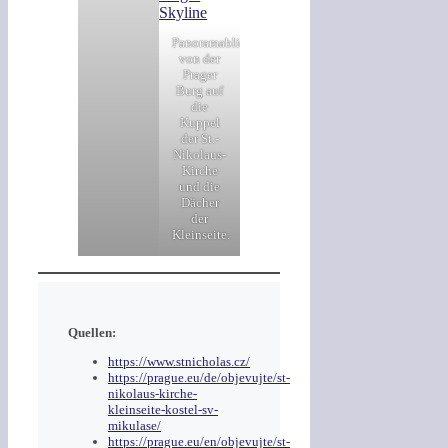
Panoramablick
von der
Prager
Burg auf
die
Kuppel
der St.-
Nikolaus-
Kirche
und die
Dächer
der
Kleinseite.
Quellen:
https://www.stnicholas.cz/
https://prague.eu/de/objevujte/st-
nikolaus-kirche-
kleinseite-kostel-sv-
mikulase/
https://prague.eu/en/objevujte/st-