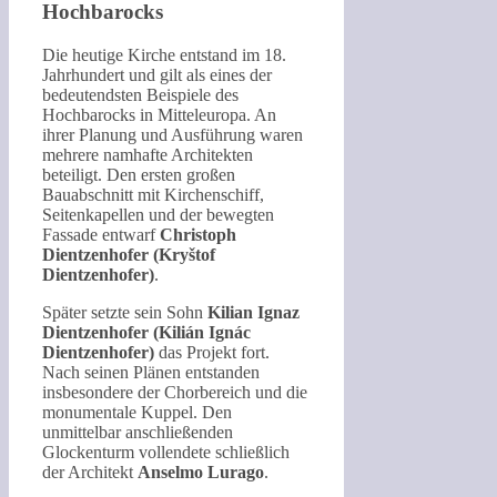
Hochbarocks
Die heutige Kirche entstand im 18.
Jahrhundert und gilt als eines der
bedeutendsten Beispiele des
Hochbarocks in Mitteleuropa. An
ihrer Planung und Ausführung waren
mehrere namhafte Architekten
beteiligt. Den ersten großen
Bauabschnitt mit Kirchenschiff,
Seitenkapellen und der bewegten
Fassade entwarf
Christoph
Dientzenhofer (Kryštof
Dientzenhofer)
.
Später setzte sein Sohn
Kilian Ignaz
Dientzenhofer (Kilián Ignác
Dientzenhofer)
das Projekt fort.
Nach seinen Plänen entstanden
insbesondere der Chorbereich und die
monumentale Kuppel. Den
unmittelbar anschließenden
Glockenturm vollendete schließlich
der Architekt
Anselmo Lurago
.