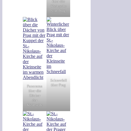
über die
Kleinseite
von Prag
Schneefall
über Prag
Panorama
über die
Dächer
der
Kleinseite