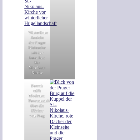
Winterliche
Ansicht
der Prager
Kleinseite
mit der
barocken
St.-
Nikolaus-
Kirche
Barock
trifft
Moderne:
Panoramablick
über die
Dächer
von Prag