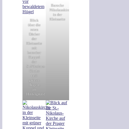
Barocke
Nikolauskirche
in der
Kleinseite
Blick
über die
roten
Dächer
der
Kleinseite
mit
barocker
Kuppel
der
St.Nikolaus-
Kirche
und
grünen
Hügeln
im
Hintergrund