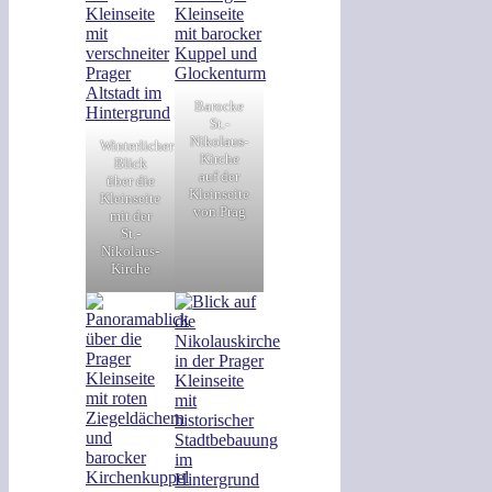
Barocke
St.-
Nikolaus-
Winterlicher
Kirche
Blick
auf der
über die
Kleinseite
Kleinseite
von Prag
mit der
St.-
Nikolaus-
Kirche