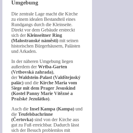
Umgebung
Die zentrale Lage macht die Kirche
zu einem idealen Bestandteil eines
Rundgangs durch die Kleinseite.
Direkt vor dem Gebäude erstreckt
sich der
Kleinseitner Ring
(Malostranské náměstí)
mit seinen
historischen Bürgerhäusern, Palästen
und Arkaden.
In der näheren Umgebung liegen
außerdem der
Wrtba-Garten
(Vrtbovská zahrada)
,
der
Waldstein-Palast (Valdštejnský
palác)
und die
Kirche Maria vom
Siege mit dem Prager Jesuskind
(Kostel Panny Marie Vítězné a
Pražské Jezulátko)
.
Auch die
Insel Kampa (Kampa)
und
die
Teufelsbachrinne
(Čertovka)
sind von der Kirche aus
gut zu Fuß erreichbar. Dadurch lässt
sich der Besuch problemlos mit