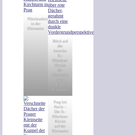
Nikolauskirche
in der
Kleinseite
Blick auf
die
barocke
St.-
Nikolaus-
Kirche
der
Kleinseite
aus
erhöhter
Perspektive
Prag bei
Nacht –
Die St.-
Nikolaus-
Kirche
auf der
Kleinseite