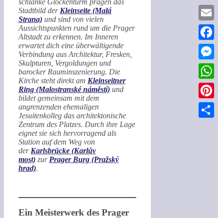
schlanke Glockenturm prägen das
Stadtbild der
Kleinseite (Malá
Strana)
und sind von vielen
Email
Aussichtspunkten rund um die Prager
Altstadt zu erkennen. Im Inneren
erwartet dich eine überwältigende
Faceb
Verbindung aus Architektur, Fresken,
Skulpturen, Vergoldungen und
Messe
barocker Rauminszenierung. Die
Kirche steht direkt am
Kleinseitner
What
Ring (Malostranské náměstí)
und
bildet gemeinsam mit dem
Pinter
angrenzenden ehemaligen
Jesuitenkolleg das architektonische
Zentrum des Platzes. Durch ihre Lage
Teilen
eignet sie sich hervorragend als
Station auf dem Weg von
der
Karlsbrücke (Karlův
most)
zur
Prager Burg (Pražský
hrad)
.
Ein Meisterwerk des Prager