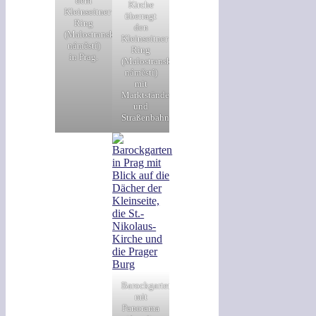
dem
Kirche
Kleinseitner
überragt
Ring
den
(Malostranské
Kleinseitner
náměstí)
Ring
in Prag.
(Malostranské
náměstí)
mit
Marktständen
und
Straßenbahngleisen.
Barockgarten
mit
Panorama