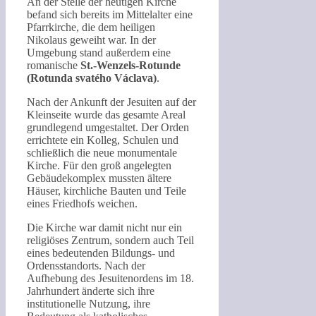
An der Stelle der heutigen Kirche
befand sich bereits im Mittelalter eine
Pfarrkirche, die dem heiligen
Nikolaus geweiht war. In der
Umgebung stand außerdem eine
romanische
St.-Wenzels-Rotunde
(Rotunda svatého Václava)
.
Nach der Ankunft der Jesuiten auf der
Kleinseite wurde das gesamte Areal
grundlegend umgestaltet. Der Orden
errichtete ein Kolleg, Schulen und
schließlich die neue monumentale
Kirche. Für den groß angelegten
Gebäudekomplex mussten ältere
Häuser, kirchliche Bauten und Teile
eines Friedhofs weichen.
Die Kirche war damit nicht nur ein
religiöses Zentrum, sondern auch Teil
eines bedeutenden Bildungs- und
Ordensstandorts. Nach der
Aufhebung des Jesuitenordens im 18.
Jahrhundert änderte sich ihre
institutionelle Nutzung, ihre