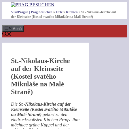
Zum
Inhalt
VisitPrague | Prag besuchen
»
Orte
»
Kirchen
»
St.-Nikolaus-Kirche auf
springen
der Kleinseite (Kostel svatého Mikuláše na Malé Straně)
Menü
St.-Nikolaus-Kirche
auf der Kleinseite
(Kostel svatého
Mikuláše na Malé
Straně)
Die
St.-Nikolaus-Kirche auf der
Kleinseite (Kostel svatého Mikuláše
na Malé Straně)
gehört zu den
eindrucksvollsten Kirchen Prags. Ihre
mächtige grüne Kuppel und der