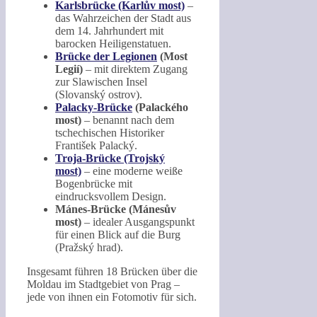
Karlsbrücke (Karlův most)
–
das Wahrzeichen der Stadt aus
dem 14. Jahrhundert mit
barocken Heiligenstatuen.
Brücke der Legionen
(Most
Legií)
– mit direktem Zugang
zur Slawischen Insel
(Slovanský ostrov).
Palacky-Brücke
(Palackého
most)
– benannt nach dem
tschechischen Historiker
František Palacký.
Troja-Brücke (Trojský
most)
– eine moderne weiße
Bogenbrücke mit
eindrucksvollem Design.
Mánes-Brücke (Mánesův
most)
– idealer Ausgangspunkt
für einen Blick auf die Burg
(Pražský hrad).
Insgesamt führen 18 Brücken über die
Moldau im Stadtgebiet von Prag –
jede von ihnen ein Fotomotiv für sich.