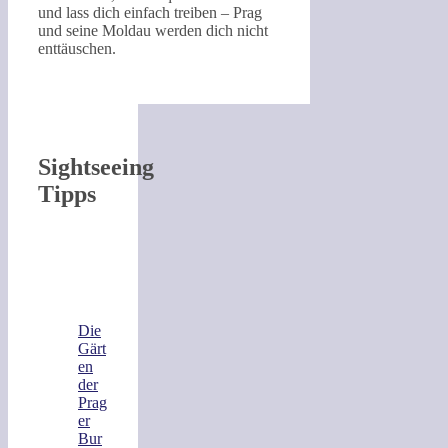
und lass dich einfach treiben – Prag
und seine Moldau werden dich nicht
enttäuschen.
Sightseeing
Tipps
Die
Gärt
en
der
Prag
er
Bur