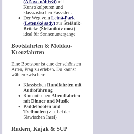
(Alšovo nábřeží)
mit
Kunstskulpturen und
klassizistischen Fassaden.
Der Weg vom
Letná-Park
(Letenské sady)
zur
Štefánik-
Brücke (Štefánikův most)
–
ideal für Sonnenuntergänge.
Bootsfahrten & Moldau-
Kreuzfahrten
Eine Bootstour ist eine der schönsten
Arten, Prag zu erleben. Du kannst
wählen zwischen:
Klassischen
Rundfahrten mit
Audioführung
Romantischen
Abendfahrten
mit Dinner und Musik
Paddelbooten und
Tretbooten
(v. a. bei der
Slawischen Insel)
Rudern, Kajak & SUP