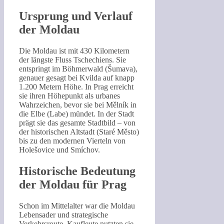
Ursprung und Verlauf
der Moldau
Die Moldau ist mit 430 Kilometern
der längste Fluss Tschechiens. Sie
entspringt im Böhmerwald (Šumava),
genauer gesagt bei Kvilda auf knapp
1.200 Metern Höhe. In Prag erreicht
sie ihren Höhepunkt als urbanes
Wahrzeichen, bevor sie bei Mělník in
die Elbe (Labe) mündet. In der Stadt
prägt sie das gesamte Stadtbild – von
der historischen Altstadt (Staré Město)
bis zu den modernen Vierteln von
Holešovice und Smíchov.
Historische Bedeutung
der Moldau für Prag
Schon im Mittelalter war die Moldau
Lebensader und strategische
Verkehrsroute. Kaufleute nutzten sie