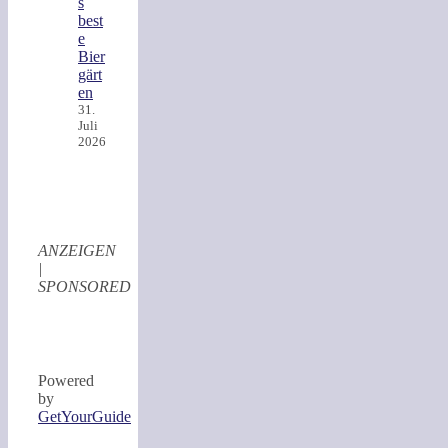
s
best
e
Bier
gärt
en
31.
Juli
2026
ANZEIGEN
|
SPONSORED
Powered
by
GetYourGuide