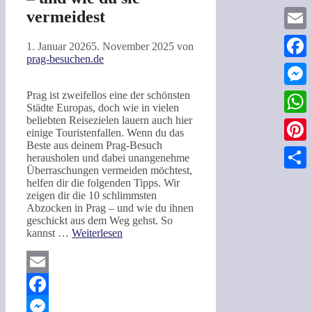
vermeidest
Email
1. Januar 2026
5. November 2025
von
prag-besuchen.de
Faceb
Prag ist zweifellos eine der schönsten
Messe
Städte Europas, doch wie in vielen
beliebten Reisezielen lauern auch hier
What
einige Touristenfallen. Wenn du das
Beste aus deinem Prag-Besuch
Pinter
herausholen und dabei unangenehme
Überraschungen vermeiden möchtest,
Teilen
helfen dir die folgenden Tipps. Wir
zeigen dir die 10 schlimmsten
Abzocken in Prag – und wie du ihnen
geschickt aus dem Weg gehst. So
kannst …
Weiterlesen
Email
Facebook