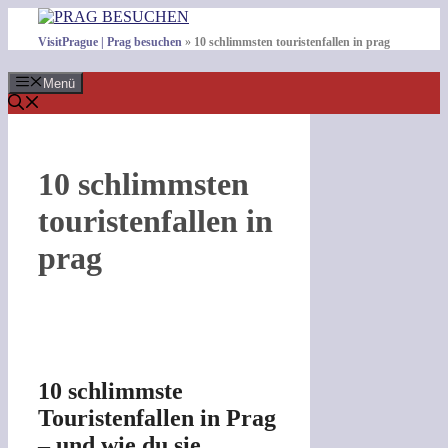
Zum
Inhalt
VisitPrague | Prag besuchen
»
10 schlimmsten touristenfallen in prag
springen
Menü
10 schlimmsten
touristenfallen in
prag
10 schlimmste
Touristenfallen in Prag
– und wie du sie