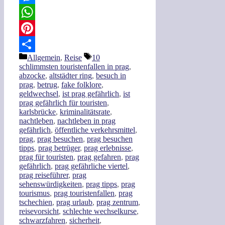
Messenger
WhatsApp
Pinterest
Kategorien
Schlagwörter
Allgemein
,
Reise
10
Teilen
schlimmsten touristenfallen in prag
,
abzocke
,
altstädter ring
,
besuch in
prag
,
betrug
,
fake folklore
,
geldwechsel
,
ist prag gefährlich
,
ist
prag gefährlich für touristen
,
karlsbrücke
,
kriminalitätsrate
,
nachtleben
,
nachtleben in prag
gefährlich
,
öffentliche verkehrsmittel
,
prag
,
prag besuchen
,
prag besuchen
tipps
,
prag betrüger
,
prag erlebnisse
,
prag für touristen
,
prag gefahren
,
prag
gefährlich
,
prag gefährliche viertel
,
prag reiseführer
,
prag
sehenswürdigkeiten
,
prag tipps
,
prag
tourismus
,
prag touristenfallen
,
prag
tschechien
,
prag urlaub
,
prag zentrum
,
reisevorsicht
,
schlechte wechselkurse
,
schwarzfahren
,
sicherheit
,