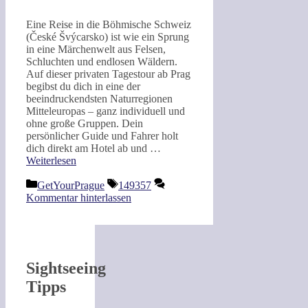
Eine Reise in die Böhmische Schweiz
(České Švýcarsko) ist wie ein Sprung
in eine Märchenwelt aus Felsen,
Schluchten und endlosen Wäldern.
Auf dieser privaten Tagestour ab Prag
begibst du dich in eine der
beeindruckendsten Naturregionen
Mitteleuropas – ganz individuell und
ohne große Gruppen. Dein
persönlicher Guide und Fahrer holt
dich direkt am Hotel ab und …
Weiterlesen
Kategorien
Schlagwörter
GetYourPrague
149357
Kommentar hinterlassen
Sightseeing
Tipps