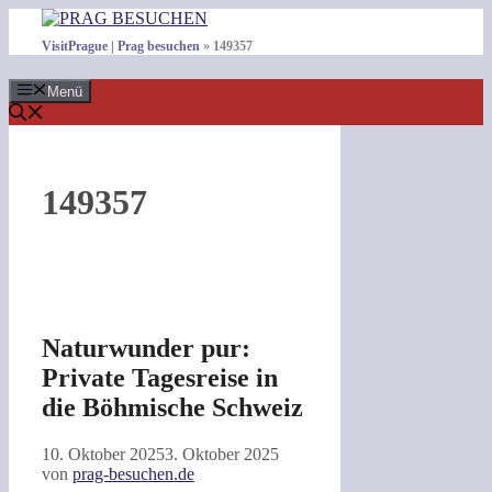
Zum
Inhalt
VisitPrague | Prag besuchen
»
149357
springen
Menü
149357
Naturwunder pur:
Private Tagesreise in
die Böhmische Schweiz
10. Oktober 2025
3. Oktober 2025
von
prag-besuchen.de