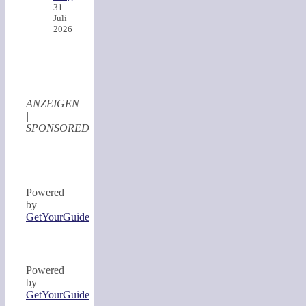
31.
Juli
2026
ANZEIGEN
|
SPONSORED
Powered
by
GetYourGuide
Powered
by
GetYourGuide