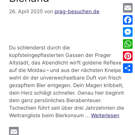
26. April 2025
von
prag-besuchen.de
Emai
Face
Mess
Du schlenderst durch die
Wha
kopfsteingepflasterten Gassen der Prager
Altstadt, das Abendlicht wirft goldene Reflexe
Pinte
auf die Moldau – und aus der nächsten Kneipe
weht dir der unverwechselbare Duft von frisch
Teile
gezapftem Bier entgegen. Dein Magen kribbelt,
dein Herz schlägt schneller. Genau hier beginnt
dein ganz persönliches Bierabenteuer.
Tschechien führt seit über drei Jahrzehnten die
Weltrangliste beim Bierkonsum …
Weiterlesen