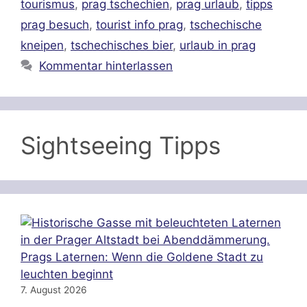
tourismus
,
prag tschechien
,
prag urlaub
,
tipps
prag besuch
,
tourist info prag
,
tschechische
kneipen
,
tschechisches bier
,
urlaub in prag
Kommentar hinterlassen
Sightseeing Tipps
Prags Laternen: Wenn die Goldene Stadt zu
leuchten beginnt
7. August 2026