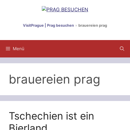
Zum
Inhalt
springen
VisitPrague | Prag besuchen
»
brauereien prag
Menü
brauereien prag
Tschechien ist ein
Bierland