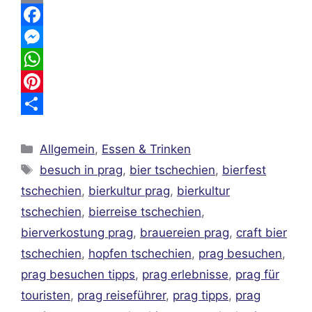
E
m
F
a
a
M
i
c
e
W
l
e
s
h
P
b
s
a
i
T
Kategorien
o
e
t
n
e
Allgemein
,
Essen & Trinken
Schlagwörter
besuch in prag
,
bier tschechien
,
bierfest
o
n
s
t
i
tschechien
,
bierkultur prag
,
bierkultur
k
g
A
e
l
tschechien
,
bierreise tschechien
,
e
p
r
e
bierverkostung prag
,
brauereien prag
,
craft bier
r
p
e
n
tschechien
,
hopfen tschechien
,
prag besuchen
,
s
prag besuchen tipps
,
prag erlebnisse
,
prag für
t
touristen
,
prag reiseführer
,
prag tipps
,
prag