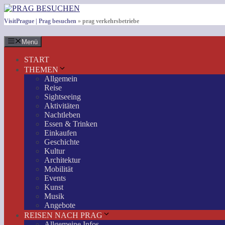
Zum
Inhalt
VisitPrague | Prag besuchen
»
prag verkehrsbetriebe
springen
Menü
START
THEMEN
Allgemein
Reise
Sightseeing
Aktivitäten
Nachtleben
Essen & Trinken
Einkaufen
Geschichte
Kultur
Architektur
Mobilität
Events
Kunst
Musik
Angebote
REISEN NACH PRAG
Allgemeine Infos