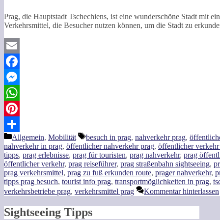
Prag, die Hauptstadt Tschechiens, ist eine wunderschöne Stadt mit ei
Verkehrsmittel, die Besucher nutzen können, um die Stadt zu erkunden
Email
Facebook
Messenger
WhatsApp
Pinterest
Kategorien
Schlagwörter
Allgemein
,
Mobilität
besuch in prag
,
nahverkehr prag
,
öffentlich
Teilen
nahverkehr in prag
,
öffentlicher nahverkehr prag
,
öffentlicher verkehr
tipps
,
prag erlebnisse
,
prag für touristen
,
prag nahverkehr
,
prag öffent
öffentlicher verkehr
,
prag reiseführer
,
prag straßenbahn sightseeing
,
pr
prag verkehrsmittel
,
prag zu fuß erkunden route
,
prager nahverkehr
,
p
tipps prag besuch
,
tourist info prag
,
transportmöglichkeiten in prag
,
ts
verkehrsbetriebe prag
,
verkehrsmittel prag
Kommentar hinterlassen
Sightseeing Tipps