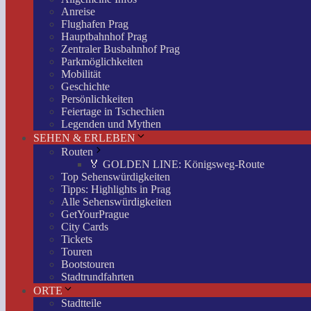
Anreise
Flughafen Prag
Hauptbahnhof Prag
Zentraler Busbahnhof Prag
Parkmöglichkeiten
Mobilität
Geschichte
Persönlichkeiten
Feiertage in Tschechien
Legenden und Mythen
SEHEN & ERLEBEN
Routen
🏅 GOLDEN LINE: Königsweg-Route
Top Sehenswürdigkeiten
Tipps: Highlights in Prag
Alle Sehenswürdigkeiten
GetYourPrague
City Cards
Tickets
Touren
Bootstouren
Stadtrundfahrten
ORTE
Stadtteile