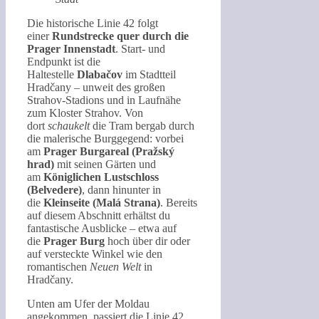
Die historische Linie 42 folgt
einer
Rundstrecke quer durch die
Prager Innenstadt
. Start- und
Endpunkt ist die
Haltestelle
Dlabačov
im Stadtteil
Hradčany – unweit des großen
Strahov-Stadions und in Laufnähe
zum Kloster Strahov. Von
dort
schaukelt
die Tram bergab durch
die malerische Burggegend: vorbei
am
Prager Burgareal (Pražský
hrad)
mit seinen Gärten und
am
Königlichen Lustschloss
(Belvedere)
, dann hinunter in
die
Kleinseite (Malá Strana)
. Bereits
auf diesem Abschnitt erhältst du
fantastische Ausblicke – etwa auf
die
Prager Burg
hoch über dir oder
auf versteckte Winkel wie den
romantischen
Neuen Welt
in
Hradčany.
Unten am Ufer der Moldau
angekommen, passiert die Linie 42