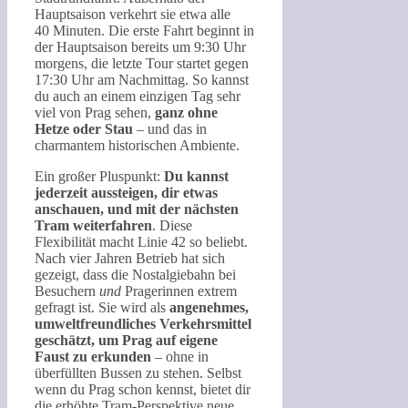
Hauptsaison verkehrt sie etwa alle
40 Minuten. Die erste Fahrt beginnt in
der Hauptsaison bereits um 9:30 Uhr
morgens, die letzte Tour startet gegen
17:30 Uhr am Nachmittag. So kannst
du auch an einem einzigen Tag sehr
viel von Prag sehen,
ganz ohne
Hetze oder Stau
– und das in
charmantem historischen Ambiente.
Ein großer Pluspunkt:
Du kannst
jederzeit aussteigen, dir etwas
anschauen, und mit der nächsten
Tram weiterfahren
. Diese
Flexibilität macht Linie 42 so beliebt.
Nach vier Jahren Betrieb hat sich
gezeigt, dass die Nostalgiebahn bei
Besuchern
und
Pragerinnen extrem
gefragt ist. Sie wird als
angenehmes,
umweltfreundliches Verkehrsmittel
geschätzt, um Prag auf eigene
Faust zu erkunden
– ohne in
überfüllten Bussen zu stehen. Selbst
wenn du Prag schon kennst, bietet dir
die erhöhte Tram-Perspektive neue