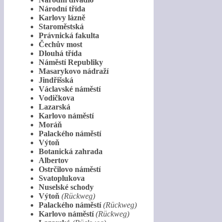
Národní třída
Karlovy lázně
Staroměstská
Právnická fakulta
Čechův most
Dlouhá třída
Náměstí Republiky
Masarykovo nádraží
Jindřišská
Václavské náměstí
Vodičkova
Lazarská
Karlovo náměstí
Moráň
Palackého náměstí
Výtoň
Botanická zahrada
Albertov
Ostrčilovo náměstí
Svatoplukova
Nuselské schody
Výtoň
(Rückweg)
Palackého náměstí
(Rückweg)
Karlovo náměstí
(Rückweg)