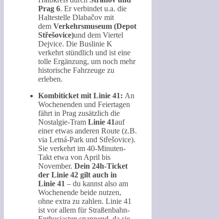
Prag 6
. Er verbindet u.a. die
Haltestelle Dlabačov mit
dem
Verkehrsmuseum (Depot
Střešovice)
und dem Viertel
Dejvice. Die Buslinie K
verkehrt stündlich und ist eine
tolle Ergänzung, um noch mehr
historische Fahrzeuge zu
erleben.
Kombiticket mit Linie 41:
An
Wochenenden und Feiertagen
fährt in Prag zusätzlich die
Nostalgie-Tram
Linie 41
auf
einer etwas anderen Route (z.B.
via Letná-Park und Střešovice).
Sie verkehrt im 40-Minuten-
Takt etwa von April bis
November.
Dein 24h-Ticket
der Linie 42 gilt auch in
Linie 41
– du kannst also am
Wochenende beide nutzen,
ohne extra zu zahlen. Linie 41
ist vor allem für Straßenbahn-
Enthusiasten spannend, da sie