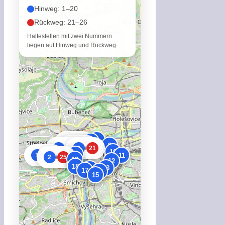
Hinweg: 1–20
Rückweg: 21–26
Haltestellen mit zwei Nummern
liegen auf Hinweg und Rückweg.
8
7
4
/
23
9
5
/
22
3
/
24
6
/
21
10
20
11
1
/
26
2
/
25
19
12
18
13
16
17
14
15