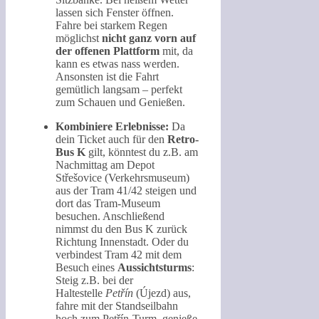
lassen sich Fenster öffnen.
Fahre bei starkem Regen
möglichst
nicht ganz vorn auf
der offenen Plattform
mit, da
kann es etwas nass werden.
Ansonsten ist die Fahrt
gemütlich langsam – perfekt
zum Schauen und Genießen.
Kombiniere Erlebnisse:
Da
dein Ticket auch für den
Retro-
Bus K
gilt, könntest du z.B. am
Nachmittag am Depot
Střešovice (Verkehrsmuseum)
aus der Tram 41/42 steigen und
dort das Tram-Museum
besuchen. Anschließend
nimmst du den Bus K zurück
Richtung Innenstadt. Oder du
verbindest Tram 42 mit dem
Besuch eines
Aussichtsturms
:
Steig z.B. bei der
Haltestelle
Petřín
(Újezd) aus,
fahre mit der Standseilbahn
hoch zum Petřín-Turm, genieße