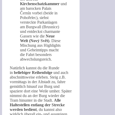
Kirchenschatzkammer
und
am barocken Palais
Černín vorbei (beide in
Pohořelec), siehst
versteckte Parkanlagen
am Burgwall (Brusnice)
und entdeckst charmante
Gassen wie die
Neue
Welt (Nový Svět)
. Diese
Mischung aus Highlights
und Geheimtipps macht
die Fahrt besonders
abwechslungsreich.
Natürlich kannst du die Runde
in
beliebiger Reihenfolge
und auch
abschnittsweise erleben. Steig z.B.
vormittags in der Altstadt zu, fahre
gemütlich hinauf zur Burg und
spaziere dort eine Weile umher. Später
nimmst du an der Burg wieder die
Tram hinunter in die Stadt.
Alle
Haltestellen entlang der Strecke
werden bedient
, du kannst also
wirklich überall ein- und aussteigen.