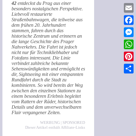
42
entdeckst du Prag aus einer
besonders nostalgischen Perspektive.
Liebevoll restaurierte
Email
Straßenbahnwagen, die teilweise aus
dem frühen 20. Jahrhundert
Faceb
stammen, fahren durch das
historische Zentrum und erinnern an
die lange Geschichte des Prager
Messe
Nahverkehrs. Die Fahrt ist jedoch
nicht nur für Technikliebhaber und
What
Fotofans interessant. Die Linie
verbindet zahlreiche bekannte
Pinter
Sehenswürdigkeiten und ermöglicht es
dir, Sightseeing mit einer entspannten
Teilen
Rundfahrt durch die Stadt zu
kombinieren. So wird bereits der Weg
zwischen den einzelnen Stationen zu
einem besonderen Erlebnis begleitet
vom Rattern der Räder, historischen
Details und dem unverwechselbaren
Flair vergangener Zeiten.
WERBUNG | SPONSORED
Dieser Artikel enthält Affiliate-Links