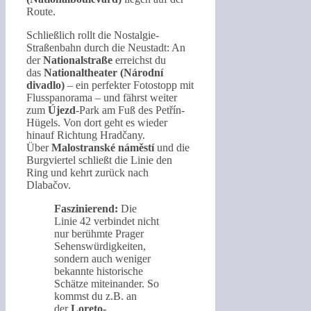
Route.
Schließlich rollt die Nostalgie-
Straßenbahn durch die Neustadt: An
der
Nationalstraße
erreichst du
das
Nationaltheater (Národní
divadlo)
– ein perfekter Fotostopp mit
Flusspanorama – und fährst weiter
zum
Újezd
-Park am Fuß des Petřín-
Hügels. Von dort geht es wieder
hinauf Richtung Hradčany.
Über
Malostranské náměstí
und die
Burgviertel schließt die Linie den
Ring und kehrt zurück nach
Dlabačov.
Faszinierend:
Die
Linie 42 verbindet nicht
nur berühmte Prager
Sehenswürdigkeiten,
sondern auch weniger
bekannte historische
Schätze miteinander. So
kommst du z.B. an
der
Loreto-