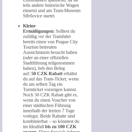
teils andere historische Wagen
einsetzt und am Tram-Museum
Střešovice startet.
Kleine
Ermäßigungen:
Solltest du
zufällig
vor
der Tramfahrt
bereits einen von Prague City
Tourism betreuten
Aussichtsturm besucht haben
(oder an einer offiziellen
Stadtführung teilgenommen
haben), heb den Beleg
auf:
50 CZK Rabatt
erhältst
du auf das Tram-Ticket, wenn
du am selben Tag ein
Turmticket vorzeigen kannst.
Noch 50 CZK Rabatt gibt es,
wenn du einen Voucher von
einer städtischen Führung
innerhalb der letzten 7 Tage
vorlegst. Beide Rabatte sind
kombinierbar – so könntest du
im Idealfall
bis zu 100 CZK
sparen
. Diese Specials lohnen