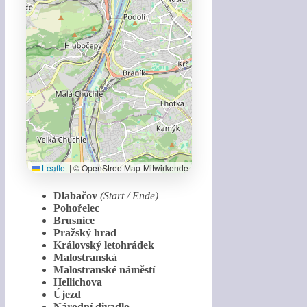
Leaflet
|
© OpenStreetMap-Mitwirkende
Dlabačov
(Start / Ende)
Pohořelec
Brusnice
Pražský hrad
Královský letohrádek
Malostranská
Malostranské náměstí
Hellichova
Újezd
Národní divadlo