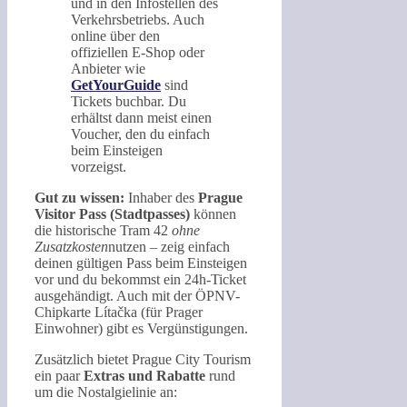
und in den Infostellen des
Verkehrsbetriebs. Auch
online über den
offiziellen E-Shop oder
Anbieter wie
GetYourGuide
sind
Tickets buchbar. Du
erhältst dann meist einen
Voucher, den du einfach
beim Einsteigen
vorzeigst.
Gut zu wissen:
Inhaber des
Prague
Visitor Pass (Stadtpasses)
können
die historische Tram 42
ohne
Zusatzkosten
nutzen – zeig einfach
deinen gültigen Pass beim Einsteigen
vor und du bekommst ein 24h-Ticket
ausgehändigt. Auch mit der ÖPNV-
Chipkarte Lítačka (für Prager
Einwohner) gibt es Vergünstigungen.
Zusätzlich bietet Prague City Tourism
ein paar
Extras und Rabatte
rund
um die Nostalgielinie an: