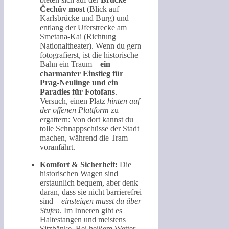
Čechův most
(Blick auf
Karlsbrücke und Burg) und
entlang der Uferstrecke am
Smetana-Kai (Richtung
Nationaltheater). Wenn du gern
fotografierst, ist die historische
Bahn ein Traum –
ein
charmanter Einstieg für
Prag-Neulinge und ein
Paradies für Fotofans
.
Versuch, einen Platz
hinten auf
der offenen Plattform
zu
ergattern: Von dort kannst du
tolle Schnappschüsse der Stadt
machen, während die Tram
voranfährt.
Komfort & Sicherheit:
Die
historischen Wagen sind
erstaunlich bequem, aber denk
daran, dass sie nicht barrierefrei
sind –
einsteigen musst du über
Stufen
. Im Inneren gibt es
Haltestangen und meistens
Sitzbänke. Bei heißem Wetter