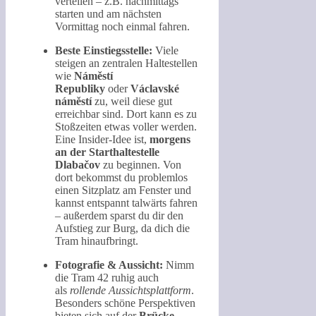
verteilen – z.B. nachmittags
starten und am nächsten
Vormittag noch einmal fahren.
Beste Einstiegsstelle:
Viele
steigen an zentralen Haltestellen
wie
Náměstí
Republiky
oder
Václavské
náměstí
zu, weil diese gut
erreichbar sind. Dort kann es zu
Stoßzeiten etwas voller werden.
Eine Insider-Idee ist,
morgens
an der Starthaltestelle
Dlabačov
zu beginnen. Von
dort bekommst du problemlos
einen Sitzplatz am Fenster und
kannst entspannt talwärts fahren
– außerdem sparst du dir den
Aufstieg zur Burg, da dich die
Tram hinaufbringt.
Fotografie & Aussicht:
Nimm
die Tram 42 ruhig auch
als
rollende Aussichtsplattform
.
Besonders schöne Perspektiven
bieten sich auf der
Brücke