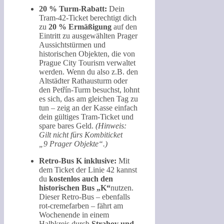
20 % Turm-Rabatt:
Dein
Tram-42-Ticket berechtigt dich
zu
20 % Ermäßigung
auf den
Eintritt zu ausgewählten Prager
Aussichtstürmen und
historischen Objekten, die von
Prague City Tourism verwaltet
werden. Wenn du also z.B. den
Altstädter Rathausturm oder
den Petřín-Turm besuchst, lohnt
es sich, das am gleichen Tag zu
tun – zeig an der Kasse einfach
dein gültiges Tram-Ticket und
spare bares Geld.
(Hinweis:
Gilt nicht fürs Kombiticket
„9 Prager Objekte“.)
Retro-Bus K inklusive:
Mit
dem Ticket der Linie 42 kannst
du
kostenlos auch den
historischen Bus „K“
nutzen.
Dieser Retro-Bus – ebenfalls
rot-cremefarben – fährt am
Wochenende in einem
Halbkreis durch
Strahov und