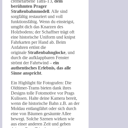
cremefarbene Tatra-T3,
dem
berühmten Prager
Straßenbahnmodell
. Alle sind
sorgfältig restauriert und voll
funktionsfähig. Wenn du einsteigst,
umgibt dich das Knarzen des
Holzbodens; der Schaffner trägt oft
eine historische Uniform und knipst
Fahrkarten per Hand ab. Beim
Anfahren ertönt die
originale
Straßenbahnglocke
, und
durch die aufklappbaren Fenster
strömt der Fahrtwind –
ein
authentisches Erlebnis, das alle
Sinne anspricht
.
Ein Highlight für Fotografen: Die
Oldtimer-Trams bieten dank ihres
Designs tolle Fotomotive vor Prags
Kulissen. Halte deine Kamera bereit,
wenn die historische Bahn z.B. an der
Moldau entlangfährt oder sich durch
eine von Bäumen gesäumte Allee
bewegt. Solche Szenen wirken wie
aus einer anderen Zeit und geben