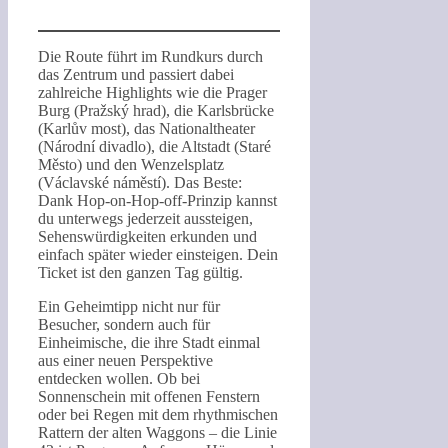
Die Route führt im Rundkurs durch
das Zentrum und passiert dabei
zahlreiche Highlights wie die Prager
Burg (Pražský hrad), die Karlsbrücke
(Karlův most), das Nationaltheater
(Národní divadlo), die Altstadt (Staré
Město) und den Wenzelsplatz
(Václavské náměstí). Das Beste:
Dank Hop-on-Hop-off-Prinzip kannst
du unterwegs jederzeit aussteigen,
Sehenswürdigkeiten erkunden und
einfach später wieder einsteigen. Dein
Ticket ist den ganzen Tag gültig.
Ein Geheimtipp nicht nur für
Besucher, sondern auch für
Einheimische, die ihre Stadt einmal
aus einer neuen Perspektive
entdecken wollen. Ob bei
Sonnenschein mit offenen Fenstern
oder bei Regen mit dem rhythmischen
Rattern der alten Waggons – die Linie