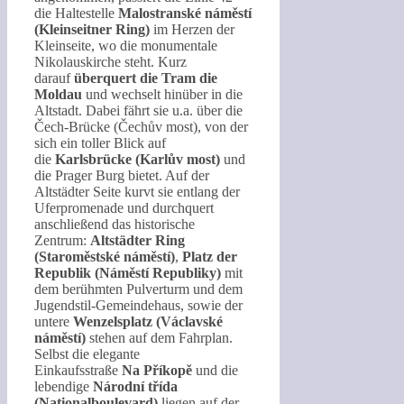
die Haltestelle
Malostranské náměstí
(Kleinseitner Ring)
im Herzen der
Kleinseite, wo die monumentale
Nikolauskirche steht. Kurz
darauf
überquert die Tram die
Moldau
und wechselt hinüber in die
Altstadt. Dabei fährt sie u.a. über die
Čech-Brücke (Čechův most), von der
sich ein toller Blick auf
die
Karlsbrücke (Karlův most)
und
die Prager Burg bietet. Auf der
Altstädter Seite kurvt sie entlang der
Uferpromenade und durchquert
anschließend das historische
Zentrum:
Altstädter Ring
(Staroměstské náměstí)
,
Platz der
Republik (Náměstí Republiky)
mit
dem berühmten Pulverturm und dem
Jugendstil-Gemeindehaus, sowie der
untere
Wenzelsplatz (Václavské
náměstí)
stehen auf dem Fahrplan.
Selbst die elegante
Einkaufsstraße
Na Příkopě
und die
lebendige
Národní třída
(Nationalboulevard)
liegen auf der