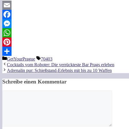
Email
Facebook
Messenger
WhatsApp
Pinterest
Kategorien
Schlagwörter
GetYourPrague
70403
Teilen
Cocktails vom Roboter: Die verrückteste Bar Prags erleben
Adrenalin pur: Schießstand-Erlebnis mit bis zu 10 Waffen
Schreibe einen Kommentar
Kommentar