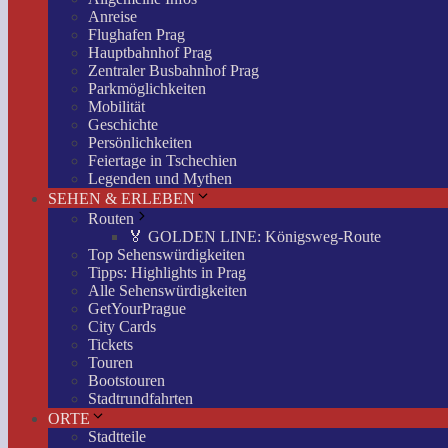
Anreise
Flughafen Prag
Hauptbahnhof Prag
Zentraler Busbahnhof Prag
Parkmöglichkeiten
Mobilität
Geschichte
Persönlichkeiten
Feiertage in Tschechien
Legenden und Mythen
SEHEN & ERLEBEN
Routen
🏅 GOLDEN LINE: Königsweg-Route
Top Sehenswürdigkeiten
Tipps: Highlights in Prag
Alle Sehenswürdigkeiten
GetYourPrague
City Cards
Tickets
Touren
Bootstouren
Stadtrundfahrten
ORTE
Stadtteile