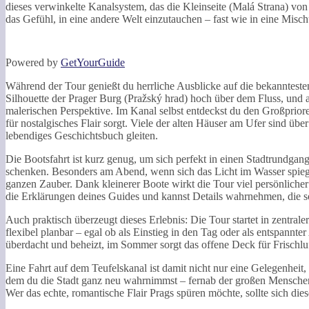
dieses verwinkelte Kanalsystem, das die Kleinseite (Malá Strana) von
das Gefühl, in eine andere Welt einzutauchen – fast wie in eine Mi
Powered by
GetYourGuide
Während der Tour genießt du herrliche Ausblicke auf die bekanntesten
Silhouette der Prager Burg (Pražský hrad) hoch über dem Fluss, und 
malerischen Perspektive. Im Kanal selbst entdeckst du den Großpriore
für nostalgisches Flair sorgt. Viele der alten Häuser am Ufer sind übe
lebendiges Geschichtsbuch gleiten.
Die Bootsfahrt ist kurz genug, um sich perfekt in einen Stadtrundgang
schenken. Besonders am Abend, wenn sich das Licht im Wasser spiegel
ganzen Zauber. Dank kleinerer Boote wirkt die Tour viel persönlicher 
die Erklärungen deines Guides und kannst Details wahrnehmen, die s
Auch praktisch überzeugt dieses Erlebnis: Die Tour startet in zentra
flexibel planbar – egal ob als Einstieg in den Tag oder als entspannt
überdacht und beheizt, im Sommer sorgt das offene Deck für Frischluf
Eine Fahrt auf dem Teufelskanal ist damit nicht nur eine Gelegenheit
dem du die Stadt ganz neu wahrnimmst – fernab der großen Menschen
Wer das echte, romantische Flair Prags spüren möchte, sollte sich die