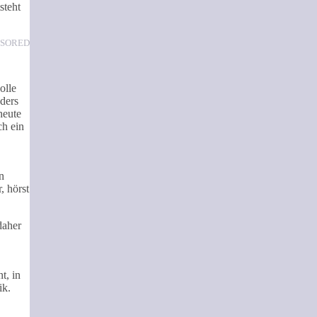
steht
NSORED
olle
nders
heute
ch ein
n
, hörst
daher
t, in
ik.