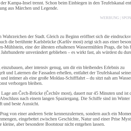
 der Kampa-Insel trennt. Schon beim Einbiegen in den Teufelskanal ent
schung aus Märchen und Legende.
WERBUNG | SPO
 Wahrzeichen der Stadt. Gleich zu Beginn eröffnet sich die eindrucksv
auch die berühmte Karlsbrücke (Karlův most) zeigt sich aus einer beso
n-Mühlstein, eine der ältesten erhaltenen Wassermühlen Prags, die bis 
r Jahrhunderte unverändert geblieben – es wirkt fast, als würdest du dur
 einzubauen, aber intensiv genug, um dir ein bleibendes Erlebnis zu
t und Laternen die Fassaden erhellen, entfaltet der Teufelskanal seine
und intimer als eine große Moldau-Schifffahrt – du sitzt nah am Wasser
onst verborgen bleiben.
ler Lage am Čech-Brücke (Čechův most), dauert nur 45 Minuten und ist 
er Abschluss nach einem langen Spaziergang. Die Schiffe sind im Winter
t und beste Aussicht.
, Prag von einer anderen Seite kennenzulernen, sondern auch ein Momen
mengen, eingebettet zwischen Geschichte, Natur und einer Prise Myst
se kleine, aber besondere Bootstour nicht entgehen lassen.