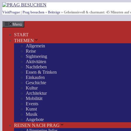
Zum
Inhalt
VisitPrague | Prag besuchen
»
Beiträge
»
Geheimnisvoll & charmant: 45 Minuten auf 
springen
Menü
START
THEMEN
Allgemein
Reise
Sightseeing
Aktivitäten
Nachtleben
Essen & Trinken
Einkaufen
Geschichte
Kultur
Architektur
Mobilität
Events
Kunst
Musik
Angebote
REISEN NACH PRAG
Allgemeine Infos