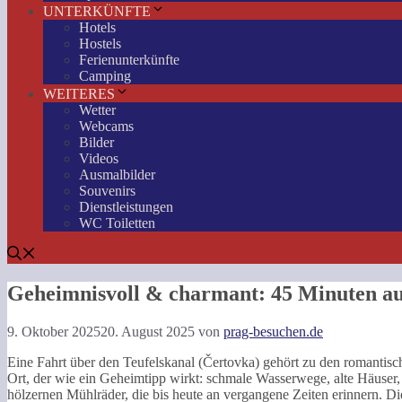
UNTERKÜNFTE
Hotels
Hostels
Ferienunterkünfte
Camping
WEITERES
Wetter
Webcams
Bilder
Videos
Ausmalbilder
Souvenirs
Dienstleistungen
WC Toiletten
Geheimnisvoll & charmant: 45 Minuten au
9. Oktober 2025
20. August 2025
von
prag-besuchen.de
Eine Fahrt über den Teufelskanal (Čertovka) gehört zu den romantischst
Ort, der wie ein Geheimtipp wirkt: schmale Wasserwege, alte Häuser
hölzernen Mühlräder, die bis heute an vergangene Zeiten erinnern. Di