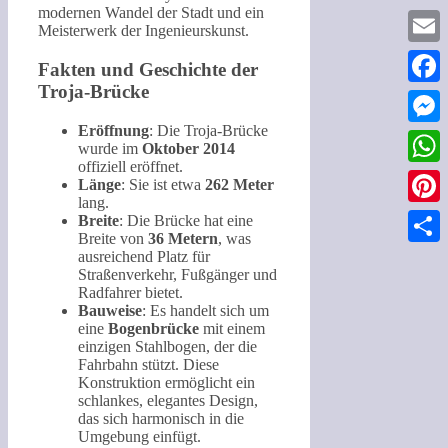
modernen Wandel der Stadt und ein
Meisterwerk der Ingenieurskunst.
Email
Fakten und Geschichte der
Troja-Brücke
Faceb
Eröffnung
: Die Troja-Brücke
Messe
wurde im
Oktober 2014
offiziell eröffnet.
What
Länge
: Sie ist etwa
262 Meter
lang.
Pinter
Breite
: Die Brücke hat eine
Breite von
36 Metern
, was
ausreichend Platz für
Teilen
Straßenverkehr, Fußgänger und
Radfahrer bietet.
Bauweise
: Es handelt sich um
eine
Bogenbrücke
mit einem
einzigen Stahlbogen, der die
Fahrbahn stützt. Diese
Konstruktion ermöglicht ein
schlankes, elegantes Design,
das sich harmonisch in die
Umgebung einfügt.