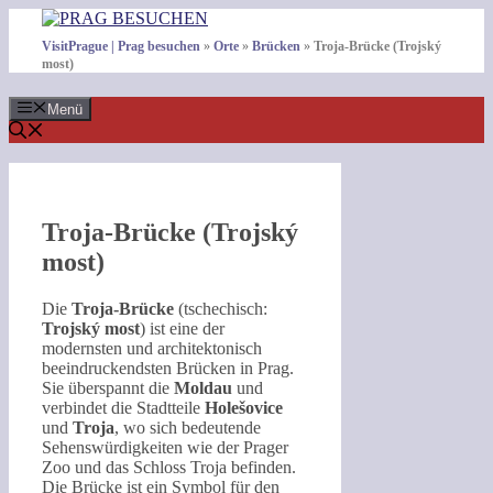
Zum
Inhalt
VisitPrague | Prag besuchen
»
Orte
»
Brücken
»
Troja-Brücke (Trojský
springen
most)
Menü
Troja-Brücke (Trojský
most)
Die
Troja-Brücke
(tschechisch:
Trojský most
) ist eine der
modernsten und architektonisch
beeindruckendsten Brücken in Prag.
Sie überspannt die
Moldau
und
verbindet die Stadtteile
Holešovice
und
Troja
, wo sich bedeutende
Sehenswürdigkeiten wie der Prager
Zoo und das Schloss Troja befinden.
Die Brücke ist ein Symbol für den