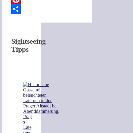
Pinterest
Teilen
Sightseeing
Tipps
Prag
s
Late
rnen