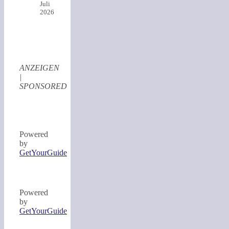
Juli
2026
ANZEIGEN
|
SPONSORED
Powered
by
GetYourGuide
Powered
by
GetYourGuide