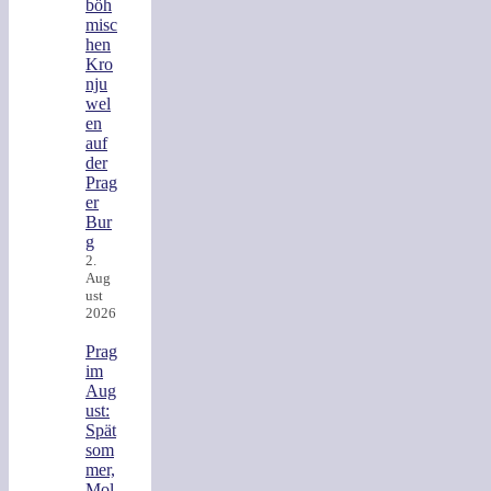
böh
misc
hen
Kro
nju
wel
en
auf
der
Prag
er
Bur
g
2.
Aug
ust
2026
Prag
im
Aug
ust:
Spät
som
mer,
Mol