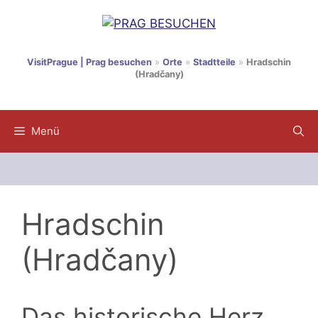
Zum
Inhalt
springen
VisitPrague | Prag besuchen
»
Orte
»
Stadtteile
»
Hradschin
(Hradčany)
Menü
Hradschin
(Hradčany)
Das historische Herz