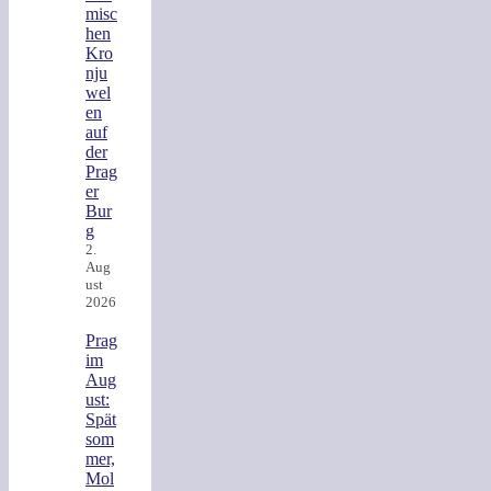
misc
hen
Kro
nju
wel
en
auf
der
Prag
er
Bur
g
2.
Aug
ust
2026
Prag
im
Aug
ust:
Spät
som
mer,
Mol