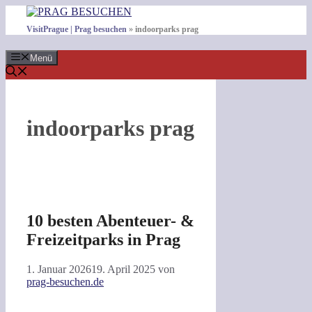
Zum
Inhalt
VisitPrague | Prag besuchen
»
indoorparks prag
springen
Menü
indoorparks prag
10 besten Abenteuer- &
Freizeitparks in Prag
1. Januar 2026
19. April 2025
von
prag-besuchen.de