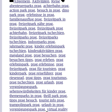
Kategorien
Schlagwörter
Allgemein
,
Aktivitäten
,
Reise
Teilen
abenteuerparks prag
,
achterbahn prag
,
action park prag
,
besuch in prag
,
dino
park prag
,
erlebnisse in prag
,
familienausflug prag
,
freizeitpark in
prag
,
freizeitpark nähe prag
,
freizeitpark prag
,
freizeitpark prag
achterbahn
,
freizeitpark tschechien
,
freizeitparks prag
,
freizeitparks
tschechien
,
indoorparks prag
,
jahrmarkt prag
,
kinder erlebnispark
tschechien
,
kinderaktivitäten prag
,
majaland prag
,
prag besuchen
,
prag
besuchen tipps
,
prag erleben
,
prag
erlebnispark
,
prag erlebnisse
,
prag
freizeitpark
,
prag für touristen
,
prag
kinderpark
,
prag reiseführer
,
prag
riesenrad
,
prag tipps
,
prag tourismus
,
prag tschechien
,
prag urlaub
,
prag
vergnügungspark
,
sehenswürdigkeiten für kinder prag
,
themenparks in prag
,
thrill park prag
,
tipps prag besuch
,
tourist info prag
,
trampolinpark prag
,
urlaub in prag
,
vergnügungspark prag
,
virtual reality