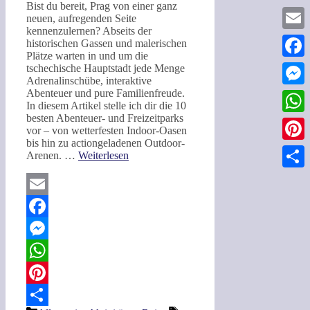
Bist du bereit, Prag von einer ganz
neuen, aufregenden Seite
kennenzulernen? Abseits der
Email
historischen Gassen und malerischen
Plätze warten in und um die
Faceb
tschechische Hauptstadt jede Menge
Adrenalinschübe, interaktive
Abenteuer und pure Familienfreude.
Messe
In diesem Artikel stelle ich dir die 10
besten Abenteuer- und Freizeitparks
What
vor – von wetterfesten Indoor-Oasen
bis hin zu actiongeladenen Outdoor-
Pinter
Arenen. …
Weiterlesen
Teilen
Email
Facebook
Messenger
WhatsApp
Pinterest