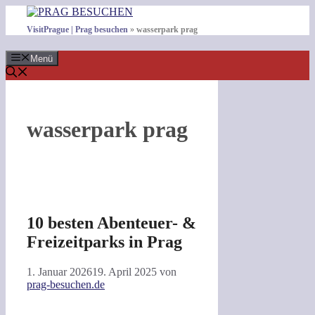
Zum
Inhalt
VisitPrague | Prag besuchen
»
wasserpark prag
springen
Menü
wasserpark prag
10 besten Abenteuer- &
Freizeitparks in Prag
1. Januar 2026
19. April 2025
von
prag-besuchen.de