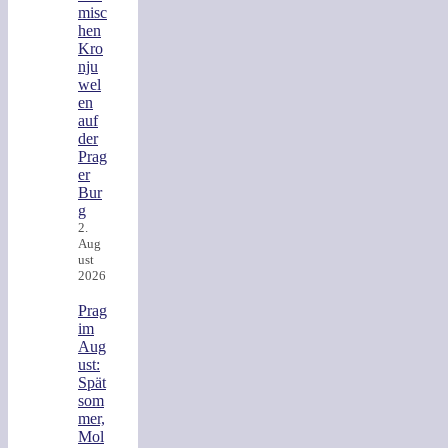
misc
hen
Kro
nju
wel
en
auf
der
Prag
er
Bur
g
2.
Aug
ust
2026
Prag
im
Aug
ust:
Spät
som
mer,
Mol