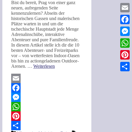
Bist du bereit, Prag von einer ganz
neuen, aufregenden Seite
kennenzulernen? Abseits der
Email
historischen Gassen und malerischen
Plätze warten in und um die
Faceb
tschechische Hauptstadt jede Menge
Adrenalinschübe, interaktive
Abenteuer und pure Familienfreude.
Messe
In diesem Artikel stelle ich dir die 10
besten Abenteuer- und Freizeitparks
What
vor – von wetterfesten Indoor-Oasen
bis hin zu actiongeladenen Outdoor-
Pinter
Arenen. …
Weiterlesen
Teilen
Email
Facebook
Messenger
WhatsApp
Pinterest