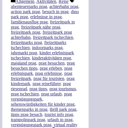
Kategorien
Schlagwörter
Allgemein
,
Aktivitäten
,
Reise
Teilen
abenteuerparks prag
,
achterbahn prag
,
action park prag
,
besuch in prag
,
dino
park prag
,
erlebnisse in prag
,
familienausflug prag
,
freizeitpark in
prag
,
freizeitpark nähe prag
,
freizeitpark prag
,
freizeitpark prag
achterbahn
,
freizeitpark tschechien
,
freizeitparks prag
,
freizeitparks
tschechien
,
indoorparks prag
,
jahrmarkt prag
,
kinder erlebnispark
tschechien
,
kinderaktivitäten prag
,
majaland prag
,
prag besuchen
,
prag
besuchen tipps
,
prag erleben
,
prag
erlebnispark
,
prag erlebnisse
,
prag
freizeitpark
,
prag für touristen
,
prag
kinderpark
,
prag reiseführer
,
prag
riesenrad
,
prag tipps
,
prag tourismus
,
prag tschechien
,
prag urlaub
,
prag
vergnügungspark
,
sehenswürdigkeiten für kinder prag
,
themenparks in prag
,
thrill park prag
,
tipps prag besuch
,
tourist info prag
,
trampolinpark prag
,
urlaub in prag
,
vergnügungspark prag
,
virtual reality