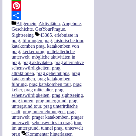
WhatsApp
Pinterest
Kategorien
Allgemein
,
Aktivitäten
,
Angebote
,
Teilen
Geschichte
,
GetYourPrague
,
Schlagwörter
Sightseeing
43385
,
erlebnisse in
prag
,
führungen prag
,
historische tour
,
katakomben prag
,
katakomben von
prag
,
kerker prag
,
mittelalterliche
unterwelt
,
mögliche aktivitäten in
prag
,
prag aktivitäten
,
prag alternative
sehenswürdigkeiten
,
prag
attraktionen
,
prag geheimtipps
,
prag
katakomben
,
prag katakomben
führung
,
prag katakomben tour
,
prag
keller
,
prag mittelalter
,
prag
sehenswürdigkeiten
,
prag sightseeing
,
prag touren
,
prag untergrund
,
prag
untergrund tour
,
prag unterirdische
stadt
,
prag unternehmungen
,
prag
unterwelt
,
prager katakomben
,
prager
unterwelt
,
sehenswertes in prag
,
tour
im untergrund
,
tunnel prag
,
unterwelt
prag
Kommentar hinterlassen