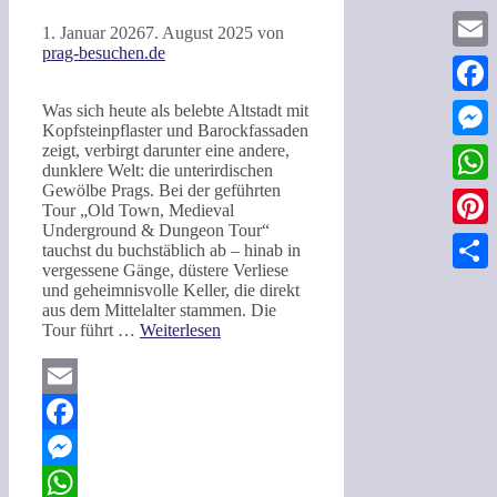
1. Januar 2026
7. August 2025
von
prag-besuchen.de
Email
Faceb
Was sich heute als belebte Altstadt mit
Kopfsteinpflaster und Barockfassaden
zeigt, verbirgt darunter eine andere,
Messe
dunklere Welt: die unterirdischen
Gewölbe Prags. Bei der geführten
What
Tour „Old Town, Medieval
Underground & Dungeon Tour“
Pinter
tauchst du buchstäblich ab – hinab in
vergessene Gänge, düstere Verliese
Teilen
und geheimnisvolle Keller, die direkt
aus dem Mittelalter stammen. Die
Tour führt …
Weiterlesen
Email
Facebook
Messenger