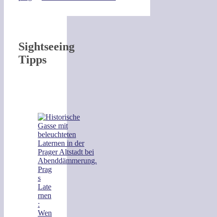
Sightseeing
Tipps
Prag
s
Late
rnen
:
Wen