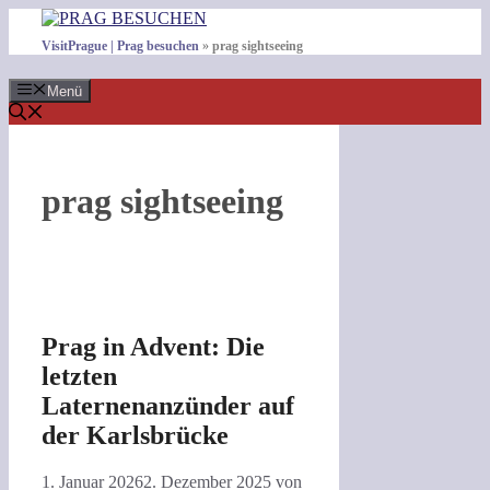
Zum
Inhalt
VisitPrague | Prag besuchen
»
prag sightseeing
springen
Menü
prag sightseeing
Prag in Advent: Die
letzten
Laternenanzünder auf
der Karlsbrücke
1. Januar 2026
2. Dezember 2025
von