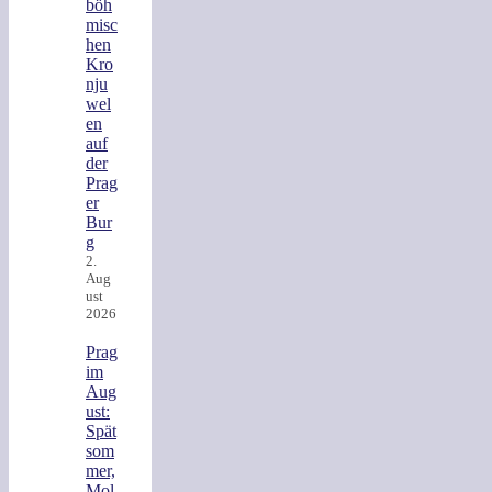
böh
misc
hen
Kro
nju
wel
en
auf
der
Prag
er
Bur
g
2.
Aug
ust
2026
Prag
im
Aug
ust:
Spät
som
mer,
Mol