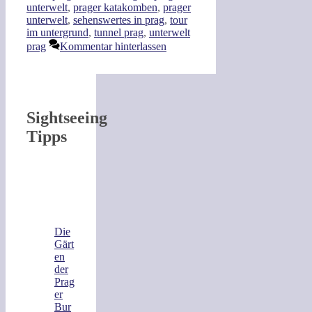
unterwelt
,
prager katakomben
,
prager
unterwelt
,
sehenswertes in prag
,
tour
im untergrund
,
tunnel prag
,
unterwelt
prag
Kommentar hinterlassen
Sightseeing
Tipps
Die
Gärt
en
der
Prag
er
Bur