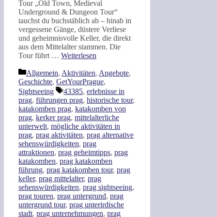
Tour „Old Town, Medieval
Underground & Dungeon Tour“
tauchst du buchstäblich ab – hinab in
vergessene Gänge, düstere Verliese
und geheimnisvolle Keller, die direkt
aus dem Mittelalter stammen. Die
Tour führt …
Weiterlesen
Kategorien
Allgemein
,
Aktivitäten
,
Angebote
,
Geschichte
,
GetYourPrague
,
Schlagwörter
Sightseeing
43385
,
erlebnisse in
prag
,
führungen prag
,
historische tour
,
katakomben prag
,
katakomben von
prag
,
kerker prag
,
mittelalterliche
unterwelt
,
mögliche aktivitäten in
prag
,
prag aktivitäten
,
prag alternative
sehenswürdigkeiten
,
prag
attraktionen
,
prag geheimtipps
,
prag
katakomben
,
prag katakomben
führung
,
prag katakomben tour
,
prag
keller
,
prag mittelalter
,
prag
sehenswürdigkeiten
,
prag sightseeing
,
prag touren
,
prag untergrund
,
prag
untergrund tour
,
prag unterirdische
stadt
,
prag unternehmungen
,
prag