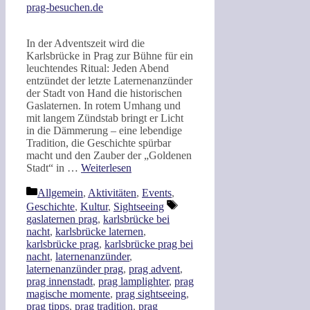
prag-besuchen.de
In der Adventszeit wird die
Karlsbrücke in Prag zur Bühne für ein
leuchtendes Ritual: Jeden Abend
entzündet der letzte Laternenanzünder
der Stadt von Hand die historischen
Gaslaternen. In rotem Umhang und
mit langem Zündstab bringt er Licht
in die Dämmerung – eine lebendige
Tradition, die Geschichte spürbar
macht und den Zauber der „Goldenen
Stadt“ in …
Weiterlesen
Kategorien
Allgemein
,
Aktivitäten
,
Events
,
Schlagwörter
Geschichte
,
Kultur
,
Sightseeing
gaslaternen prag
,
karlsbrücke bei
nacht
,
karlsbrücke laternen
,
karlsbrücke prag
,
karlsbrücke prag bei
nacht
,
laternenanzünder
,
laternenanzünder prag
,
prag advent
,
prag innenstadt
,
prag lamplighter
,
prag
magische momente
,
prag sightseeing
,
prag tipps
,
prag tradition
,
prag