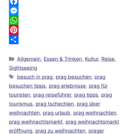
E
m
F
a
a
M
i
c
e
W
l
e
s
h
P
b
s
a
i
T
Kategorien
o
e
t
n
e
Allgemein
,
Essen & Trinken
,
Kultur
,
Reise
,
Sightseeing
o
n
s
t
i
Schlagwörter
besuch in prag
,
prag besuchen
,
prag
k
g
A
e
l
besuchen tipps
,
prag erlebnisse
,
prag für
e
p
r
e
touristen
,
prag reiseführer
,
prag tipps
,
prag
r
p
e
n
tourismus
,
prag tschechien
,
prag über
s
weihnachten
,
prag urlaub
,
prag weihnachten
,
t
prag weihnachtsmarkt
,
prag weihnachtsmarkt
eröffnung
,
prag zu weihnachten
,
prager