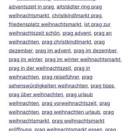
adventszeit in prag
,
altstädter ring prag
e
p
r
e
weihnachtsmarkt
,
christkindlmarkt prag
,
r
p
e
n
friedensplatz weihnachtsmarkt
,
ist prag zur
s
weihnachtszeit schön
,
prag advent
,
prag an
t
weihnachten
,
prag christkindlmarkt
,
prag
dezember
,
prag im advent
,
prag im dezember
,
prag im winter
,
prag im winter weihnachtsmarkt
,
prag in der weihnachtszeit
,
prag in
weihnachten
,
prag reiseführer
,
prag
sehenswürdigkeiten weihnachten
,
prag tipps
,
prag über weihnachten
,
prag urlaub
weihnachten
,
prag vorweihnachtszeit
,
prag
weihnachten
,
prag weihnachten urlaub
,
prag
weihnachtsmarkt
,
prag weihnachtsmarkt
eröffnung
,
prag weihnachtsmarkt essen
,
prag