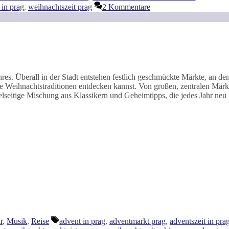
 in prag
,
weihnachtszeit prag
2 Kommentare
hres. Überall in der Stadt entstehen festlich geschmückte Märkte, an de
he Weihnachtstraditionen entdecken kannst. Von großen, zentralen Märk
ielseitige Mischung aus Klassikern und Geheimtipps, die jedes Jahr neu
Schlagwörter
r
,
Musik
,
Reise
advent in prag
,
adventmarkt prag
,
adventszeit in pra