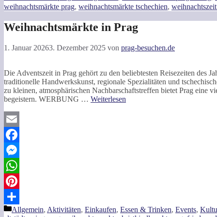
weihnachtsmärkte prag
,
weihnachtsmärkte tschechien
,
weihnachtszeit
Weihnachtsmärkte in Prag
1. Januar 2026
3. Dezember 2025
von
prag-besuchen.de
Die Adventszeit in Prag gehört zu den beliebtesten Reisezeiten des Ja
traditionelle Handwerkskunst, regionale Spezialitäten und tschechisc
zu kleinen, atmosphärischen Nachbarschaftstreffen bietet Prag eine v
begeistern. WERBUNG …
Weiterlesen
Email
Facebook
Messenger
WhatsApp
Pinterest
Kategorien
Allgemein
,
Aktivitäten
,
Einkaufen
,
Essen & Trinken
,
Events
,
Kultu
Teilen