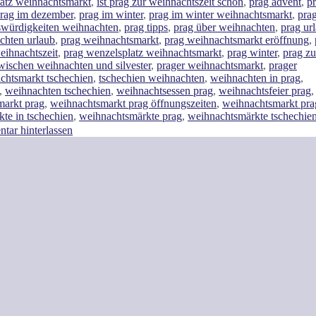
latz weihnachtsmarkt
,
ist prag zur weihnachtszeit schön
,
prag advent
,
p
rag im dezember
,
prag im winter
,
prag im winter weihnachtsmarkt
,
prag
swürdigkeiten weihnachten
,
prag tipps
,
prag über weihnachten
,
prag ur
chten urlaub
,
prag weihnachtsmarkt
,
prag weihnachtsmarkt eröffnung
,
eihnachtszeit
,
prag wenzelsplatz weihnachtsmarkt
,
prag winter
,
prag zu
wischen weihnachten und silvester
,
prager weihnachtsmarkt
,
prager
chtsmarkt tschechien
,
tschechien weihnachten
,
weihnachten in prag
,
,
weihnachten tschechien
,
weihnachtsessen prag
,
weihnachtsfeier prag
,
markt prag
,
weihnachtsmarkt prag öffnungszeiten
,
weihnachtsmarkt pra
te in tschechien
,
weihnachtsmärkte prag
,
weihnachtsmärkte tschechie
ar hinterlassen