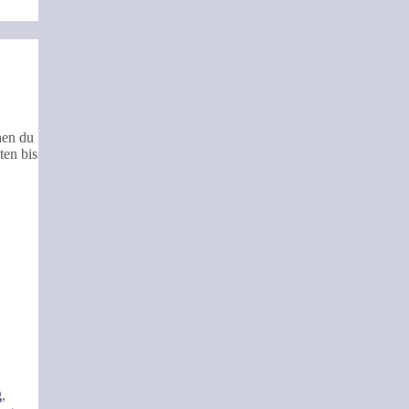
nen du
ten bis
g
,