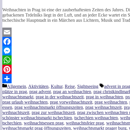
Weihnachten in Prag ist eine der zauberhaftesten Zeiten des Jahres. 
gebackenen Trdelníks liegt in der Luft, und an jeder Ecke wartet ein 
tschechische Hauptstadt in ein Märchen aus Lichtern, Musik und Tra
Email
Facebook
Messenger
WhatsApp
Pinterest
Kategorien
Schlagwörter
Allgemein
,
Aktivitäten
,
Kultur
,
Reise
,
Sightseeing
advent in pra
Teilen
plätze in prag
,
prag advent
,
prag an weihnachten
,
prag christkindlmar
weihnachtsmarkt
,
prag in der weihnachtszeit
,
prag in weihnachten
,
pr
prag urlaub weihnachten
,
prag vorweihnachtszeit
,
prag weihnachten
,
essen
,
prag weihnachtsmarkt öffnungszeiten
,
prag weihnachtszeit
,
pra
weihnachtszeit
,
prag zur weihnachtszeit
,
prag zwischen weihnachten u
schönster weihnachtsmarkt tschechien
,
tschechien weihnachten
,
weihn
tschechien
,
weihnachtsessen prag
,
weihnachtsfeier prag
,
weihnachtsma
weihnachtsmarkt prag öffnungszeiten
,
weihnachtsmarkt prager burg
,