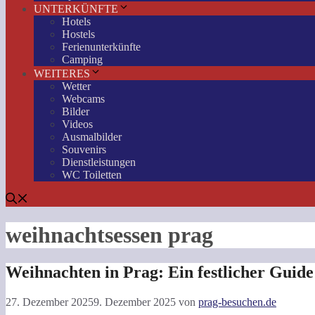
UNTERKÜNFTE
Hotels
Hostels
Ferienunterkünfte
Camping
WEITERES
Wetter
Webcams
Bilder
Videos
Ausmalbilder
Souvenirs
Dienstleistungen
WC Toiletten
weihnachtsessen prag
Weihnachten in Prag: Ein festlicher Guid
27. Dezember 2025
9. Dezember 2025
von
prag-besuchen.de