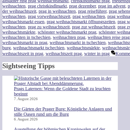
altstädter ring prag weihnachtsmarkt
,
christkindlmarkt prag
,
friedensp
weihnachten
,
prag christkindlmarkt
,
prag dezember
,
prag im advent
,
p
der weihnachtszeit
,
prag in weihnachten
,
prag reiseführer
,
prag sehen
weihnachten
,
prag vorweihnachtszeit
,
prag weihnachten
,
prag weihna
weihnachtsmarkt essen
,
prag weihnachtsmarkt öffnungszeiten
,
prag w
weihnachten
,
prag zu weihnachtszeit
,
prag zur weihnachtszeit
,
prag z
weihnachtsmärkte
,
schönster weihnachtsmarkt prag
,
schönster weihna
weihnachten in tschechien
,
weihnachten prag
,
weihnachten reise prag
weihnachtsmarkt in prag
,
weihnachtsmarkt in tschechien
,
weihnachts
burg
,
weihnachtsmarkt tschechien
,
weihnachtsmärkte
,
weihnachtsmärk
weihnachtszeit in prag
,
weihnachtszeit prag
,
winter in prag
Komment
Sightseeing Tipps
Prags Laternen: Wenn die Goldene Stadt zu leuchten
beginnt
7. August 2026
Die Gärten der Prager Burg: Königliche Anlagen und
stille Oasen rund um die Burg
6. August 2026
Ausstellung der böhmischen Kronjuwelen auf der