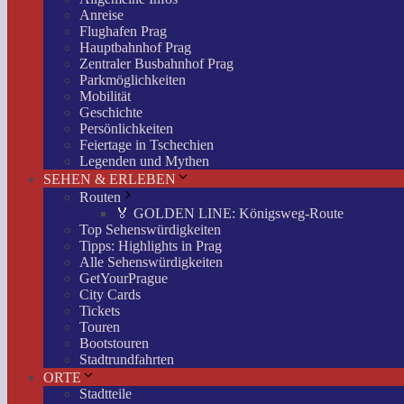
Anreise
Flughafen Prag
Hauptbahnhof Prag
Zentraler Busbahnhof Prag
Parkmöglichkeiten
Mobilität
Geschichte
Persönlichkeiten
Feiertage in Tschechien
Legenden und Mythen
SEHEN & ERLEBEN
Routen
🏅 GOLDEN LINE: Königsweg-Route
Top Sehenswürdigkeiten
Tipps: Highlights in Prag
Alle Sehenswürdigkeiten
GetYourPrague
City Cards
Tickets
Touren
Bootstouren
Stadtrundfahrten
ORTE
Stadtteile