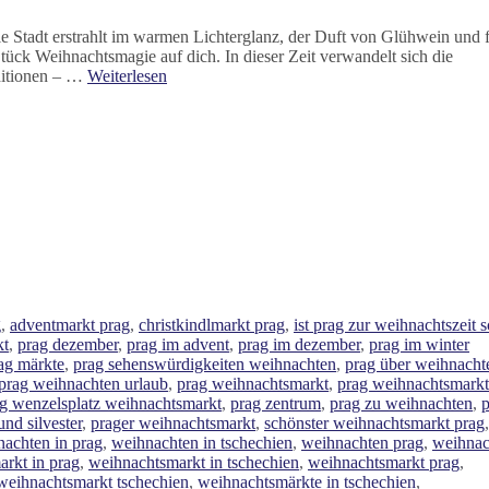
Die Stadt erstrahlt im warmen Lichterglanz, der Duft von Glühwein und f
Stück Weihnachtsmagie auf dich. In dieser Zeit verwandelt sich die
ditionen – …
Weiterlesen
g
,
adventmarkt prag
,
christkindlmarkt prag
,
ist prag zur weihnachtszeit 
kt
,
prag dezember
,
prag im advent
,
prag im dezember
,
prag im winter
ag märkte
,
prag sehenswürdigkeiten weihnachten
,
prag über weihnacht
prag weihnachten urlaub
,
prag weihnachtsmarkt
,
prag weihnachtsmarkt
g wenzelsplatz weihnachtsmarkt
,
prag zentrum
,
prag zu weihnachten
,
p
nd silvester
,
prager weihnachtsmarkt
,
schönster weihnachtsmarkt prag
,
achten in prag
,
weihnachten in tschechien
,
weihnachten prag
,
weihnac
rkt in prag
,
weihnachtsmarkt in tschechien
,
weihnachtsmarkt prag
,
weihnachtsmarkt tschechien
,
weihnachtsmärkte in tschechien
,