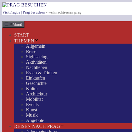
Zum
Inhalt
VisitPrague | Prag besuchen
»
weihnachtsessen prag
springen
Menü
START
THEMEN
Allgemein
Reise
Sightseeing
Aktivitäten
Nachtleben
Essen & Trinken
Einkaufen
Geschichte
Kultur
Architektur
Mobilität
Events
Kunst
Musik
Angebote
REISEN NACH PRAG
Allgemeine Infos