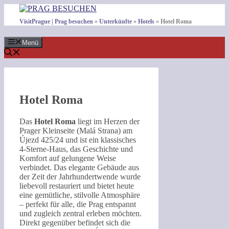
Zum
Inhalt
VisitPrague | Prag besuchen
»
Unterkünfte
»
Hotels
»
Hotel Roma
springen
Menü
Hotel Roma
Das
Hotel Roma
liegt im Herzen der
Prager Kleinseite (Malá Strana) am
Újezd 425/24 und ist ein klassisches
4-Sterne-Haus, das Geschichte und
Komfort auf gelungene Weise
verbindet. Das elegante Gebäude aus
der Zeit der Jahrhundertwende wurde
liebevoll restauriert und bietet heute
eine gemütliche, stilvolle Atmosphäre
– perfekt für alle, die Prag entspannt
und zugleich zentral erleben möchten.
Direkt gegenüber befindet sich die