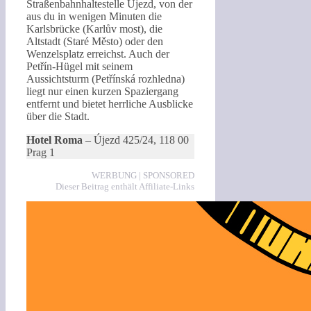
Straßenbahnhaltestelle Újezd, von der
aus du in wenigen Minuten die
Karlsbrücke (Karlův most), die
Altstadt (Staré Město) oder den
Wenzelsplatz erreichst. Auch der
Petřín-Hügel mit seinem
Aussichtsturm (Petřínská rozhledna)
liegt nur einen kurzen Spaziergang
entfernt und bietet herrliche Ausblicke
über die Stadt.
Hotel Roma
– Újezd 425/24, 118 00
Prag 1
WERBUNG | SPONSORED
Dieser Beitrag enthält Affiliate-Links