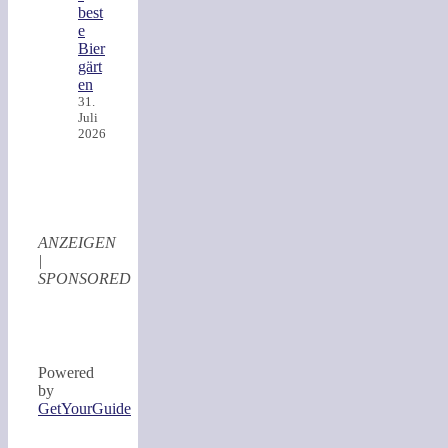
best
e
Bier
gärt
en
31.
Juli
2026
ANZEIGEN
|
SPONSORED
Powered
by
GetYourGuide