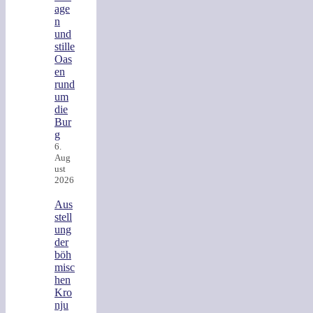
age
n
und
stille
Oas
en
rund
um
die
Bur
g
6.
Aug
ust
2026
Aus
stell
ung
der
böh
misc
hen
Kro
nju