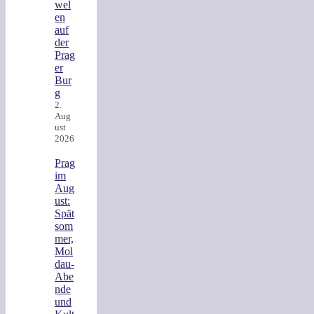
wel
en
auf
der
Prag
er
Bur
g
2.
Aug
ust
2026
Prag
im
Aug
ust:
Spät
som
mer,
Mol
dau-
Abe
nde
und