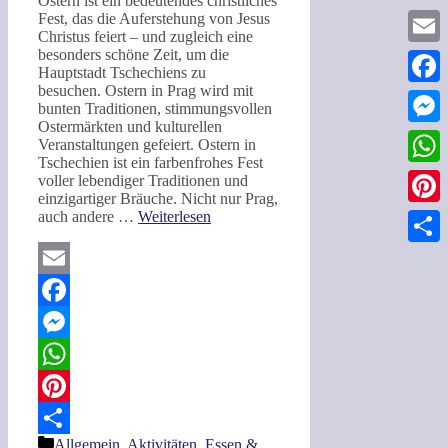
Ostern ist ein bedeutendes christliches
Fest, das die Auferstehung von Jesus
Christus feiert – und zugleich eine
besonders schöne Zeit, um die
Email
Hauptstadt Tschechiens zu
besuchen. Ostern in Prag wird mit
Faceb
bunten Traditionen, stimmungsvollen
Ostermärkten und kulturellen
Messe
Veranstaltungen gefeiert. Ostern in
Tschechien ist ein farbenfrohes Fest
What
voller lebendiger Traditionen und
einzigartiger Bräuche. Nicht nur Prag,
auch andere …
Weiterlesen
Pinter
Teilen
Email
Facebook
Messenger
WhatsApp
Pinterest
Kategorien
Allgemein
,
Aktivitäten
,
Essen &