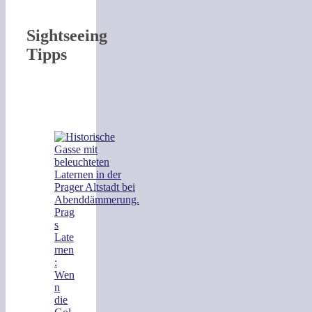
Sightseeing
Tipps
Prag
s
Late
rnen
:
Wen
n
die