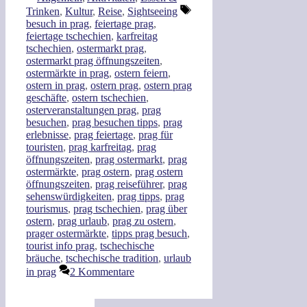
Teilen
Schlagwörter
Trinken
,
Kultur
,
Reise
,
Sightseeing
besuch in prag
,
feiertage prag
,
feiertage tschechien
,
karfreitag
tschechien
,
ostermarkt prag
,
ostermarkt prag öffnungszeiten
,
ostermärkte in prag
,
ostern feiern
,
ostern in prag
,
ostern prag
,
ostern prag
geschäfte
,
ostern tschechien
,
osterveranstaltungen prag
,
prag
besuchen
,
prag besuchen tipps
,
prag
erlebnisse
,
prag feiertage
,
prag für
touristen
,
prag karfreitag
,
prag
öffnungszeiten
,
prag ostermarkt
,
prag
ostermärkte
,
prag ostern
,
prag ostern
öffnungszeiten
,
prag reiseführer
,
prag
sehenswürdigkeiten
,
prag tipps
,
prag
tourismus
,
prag tschechien
,
prag über
ostern
,
prag urlaub
,
prag zu ostern
,
prager ostermärkte
,
tipps prag besuch
,
tourist info prag
,
tschechische
bräuche
,
tschechische tradition
,
urlaub
in prag
2 Kommentare