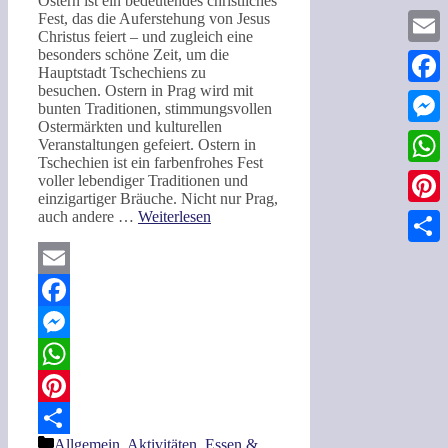
Ostern ist ein bedeutendes christliches
Fest, das die Auferstehung von Jesus
Christus feiert – und zugleich eine
besonders schöne Zeit, um die
Email
Hauptstadt Tschechiens zu
besuchen. Ostern in Prag wird mit
Faceb
bunten Traditionen, stimmungsvollen
Ostermärkten und kulturellen
Messe
Veranstaltungen gefeiert. Ostern in
Tschechien ist ein farbenfrohes Fest
What
voller lebendiger Traditionen und
einzigartiger Bräuche. Nicht nur Prag,
auch andere …
Weiterlesen
Pinter
Teilen
Email
Facebook
Messenger
WhatsApp
Pinterest
Kategorien
Allgemein
,
Aktivitäten
,
Essen &