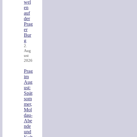
wel
en
auf
der
Prag
er
Bur
g
2.
Aug
ust
2026
Prag
im
Aug
ust:
Spät
som
mer,
Mol
dau-
Abe
nde
und