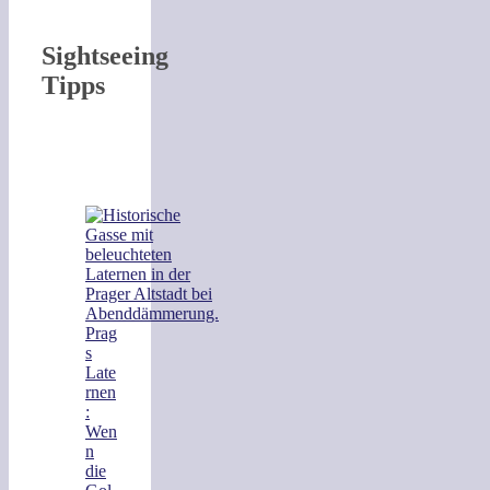
Sightseeing
Tipps
Prag
s
Late
rnen
:
Wen
n
die