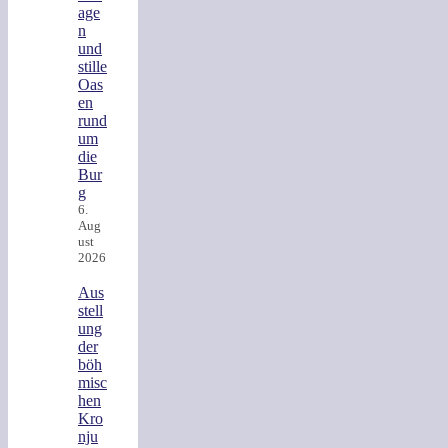
age
n
und
stille
Oas
en
rund
um
die
Bur
g
6.
Aug
ust
2026
Aus
stell
ung
der
böh
misc
hen
Kro
nju