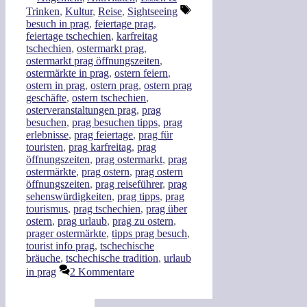
Teilen
Schlagwörter
Trinken
,
Kultur
,
Reise
,
Sightseeing
besuch in prag
,
feiertage prag
,
feiertage tschechien
,
karfreitag
tschechien
,
ostermarkt prag
,
ostermarkt prag öffnungszeiten
,
ostermärkte in prag
,
ostern feiern
,
ostern in prag
,
ostern prag
,
ostern prag
geschäfte
,
ostern tschechien
,
osterveranstaltungen prag
,
prag
besuchen
,
prag besuchen tipps
,
prag
erlebnisse
,
prag feiertage
,
prag für
touristen
,
prag karfreitag
,
prag
öffnungszeiten
,
prag ostermarkt
,
prag
ostermärkte
,
prag ostern
,
prag ostern
öffnungszeiten
,
prag reiseführer
,
prag
sehenswürdigkeiten
,
prag tipps
,
prag
tourismus
,
prag tschechien
,
prag über
ostern
,
prag urlaub
,
prag zu ostern
,
prager ostermärkte
,
tipps prag besuch
,
tourist info prag
,
tschechische
bräuche
,
tschechische tradition
,
urlaub
in prag
2 Kommentare